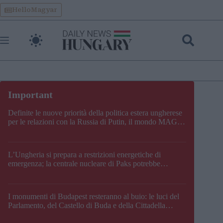
Skip
HelloMagyar
to
content
Definite le nuove priorità della politica estera ungherese
per le relazioni con la Russia di Putin, il mondo MAGA,
l’UE, il V4, la NATO e i Balcani
L’Ungheria si prepara a restrizioni energetiche di
emergenza; la centrale nucleare di Paks potrebbe
chiudere questo fine settimana
I monumenti di Budapest resteranno al buio: le luci del
Parlamento, del Castello di Buda e della Cittadella
verranno spente