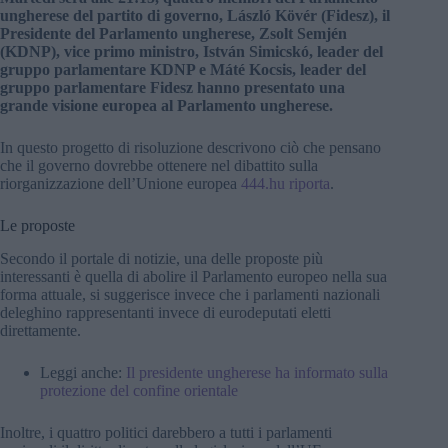
ungherese del partito di governo, László Kövér (Fidesz), il
Presidente del Parlamento ungherese, Zsolt Semjén
(KDNP), vice primo ministro, István Simicskó, leader del
gruppo parlamentare KDNP e Máté Kocsis, leader del
gruppo parlamentare Fidesz hanno presentato una
grande visione europea al Parlamento ungherese.
In questo progetto di risoluzione descrivono ciò che pensano
che il governo dovrebbe ottenere nel dibattito sulla
riorganizzazione dell’Unione europea
444.hu riporta
.
Le proposte
Secondo il portale di notizie, una delle proposte più
interessanti è quella di abolire il Parlamento europeo nella sua
forma attuale, si suggerisce invece che i parlamenti nazionali
deleghino rappresentanti invece di eurodeputati eletti
direttamente.
Leggi anche:
Il presidente ungherese ha informato sulla
protezione del confine orientale
Inoltre, i quattro politici darebbero a tutti i parlamenti