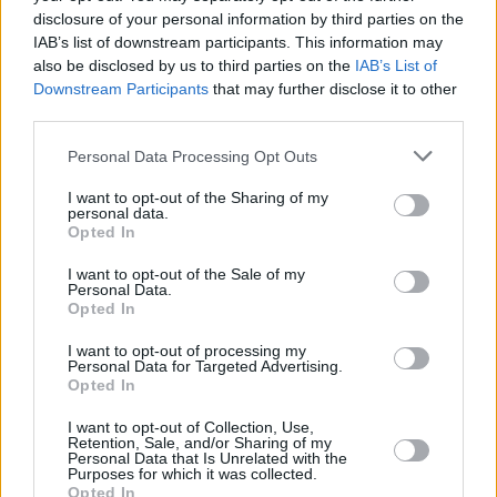
disclosure of your personal information by third parties on the
Nessuna rilevanza giuridica del progetto di risoluzione
IAB’s list of downstream participants. This information may
Il dibattito sulla ristrutturazione dell’Unione sarà per la prima
also be disclosed by us to third parties on the
IAB’s List of
volta all’ordine del giorno del Consiglio europeo di giovedì, lì
Downstream Participants
that may further disclose it to other
Viktor Orbán avrà l’opportunità di rappresentare i principi,
third parties.
anche se gli eurodeputati ungheresi non potranno votare la
risoluzione in Parlamento fino ad allora.
444.hu sottolinea
che
Please note that this website/app uses one or more Google
Personal Data Processing Opt Outs
la dichiarazione politica è un appello al governo ad adottare
services and may gather and store information including but
una posizione, ma non ha alcuna rilevanza giuridica.
not limited to your visit or usage behaviour. You may click to
I want to opt-out of the Sharing of my
personal data.
grant or deny consent to Google and its third-party tags to
Opted In
use your data for below specified purposes in below Google
consent section.
I want to opt-out of the Sale of my
Tags
Personal Data.
#
budapest
#
europa
#
fidesz
#
kdnp
#
legge
Opted In
#
parlamento
#
parlamento ungherese
#
ungheria
I want to opt-out of processing my
#
unione europea
#
viktor orban
Personal Data for Targeted Advertising.
Leave a Reply
Opted In
Your email address will not be published.
Required fields are marked
*
I want to opt-out of Collection, Use,
Retention, Sale, and/or Sharing of my
Personal Data that Is Unrelated with the
Name
*
Purposes for which it was collected.
Opted In