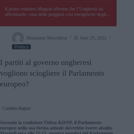
Il primo ministro Magyar afferma che l’Ungheria sta
affrontando «una delle peggiori crisi energetiche degli
ultimi decenni» e comunica la nuova data di chiusura di
Paks
Hetzmann Mercédesz
June 25, 2022
Politica
I partiti al governo ungheresi
vogliono sciogliere il Parlamento
europeo?
Cambia lingua:
Secondo la coalizione Fidesz-KDNP, il Parlamento
europeo nella sua forma attuale dovrebbe essere abolito
Martedì sera alle 21:15, quattro membri del Parlamento