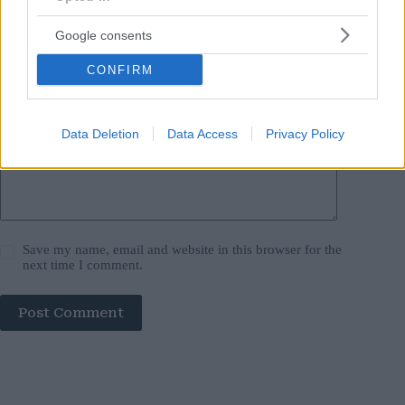
Email
*
Google consents
Website
CONFIRM
Add Comment
*
Data Deletion
Data Access
Privacy Policy
Save my name, email and website in this browser for the
next time I comment.
Post Comment