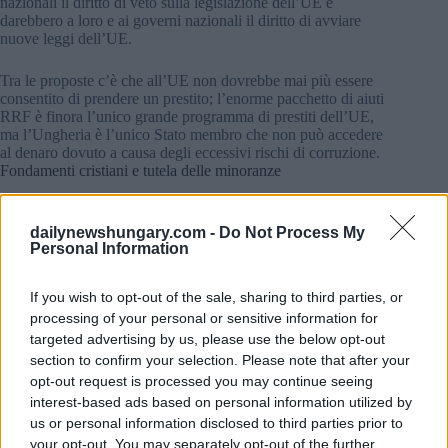
nazionali il diritto di veto sulla legislazione dell’UE e
darebbero a loro e ai governi nazionali il diritto di avviare
nuove leggi dell’UE.
Tra le proposte c’è che all’UE non dovrebbe mai più essere
consentito di prendere un prestito; l’enorme pacchetto di aiuti
RRF è finora l’unico grande programma di prestiti dell’UE,
ma l’Ungheria è l’unico Stato membro che non può accedere
al denaro dovuto a causa degli eccessivi rischi di corruzione.
Fondamenti cristiani e tutela delle minoranze
Secondo la proposta dei quattro politici ungheresi, un nuovo
trattato affermerebbe che l’UE si basa su basi cristiane, ma
dailynewshungary.com -
Do Not Process My
eliminerebbe la clausola “ever closer union” dal testo attuale.
Personal Information
Leggi anche:
Gli ungheresi considerano la tutela della
If you wish to opt-out of the sale, sharing to third parties, or
democrazia il ruolo principale del Parlamento europeo
(Eurobarometro)
processing of your personal or sensitive information for
targeted advertising by us, please use the below opt-out
Vedono anche la protezione delle minoranze indigene come
section to confirm your selection. Please note that after your
un compito comune, ma non darebbero alle istituzioni di
opt-out request is processed you may continue seeing
Bruxelles alcuna voce in capitolo in materia di immigrazione
interest-based ads based on personal information utilized by
Ammetterebbero rapidamente i paesi balcanici che chiedono
us or personal information disclosed to third parties prior to
di aderire all’UE.
your opt-out. You may separately opt-out of the further