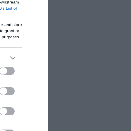
 downstream
B’s List of
er and store
to grant or
ed purposes