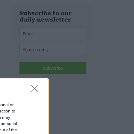
d’Europa
Subscribe to our
daily newsletter
Subscribe
sonal or
ection to
ou may
 personal
out of the