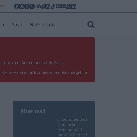
yar
do
Sport
Notizie flash
la nuova data di chiusura di Paks
bbe trovarsi ad affrontare una crisi energetica
I monumenti di
Budapest
resteranno al
buio: le luci del