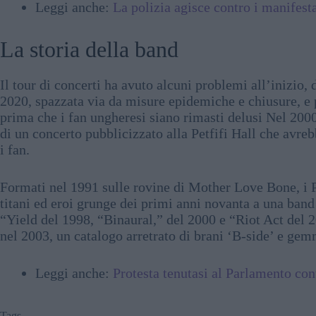
Leggi anche:
La polizia agisce contro i manifesta
La storia della band
Il tour di concerti ha avuto alcuni problemi all’inizio,
2020, spazzata via da misure epidemiche e chiusure, e 
prima che i fan ungheresi siano rimasti delusi Nel 20
di un concerto pubblicizzato alla Petfifi Hall che avreb
i fan.
Formati nel 1991 sulle rovine di Mother Love Bone, i Pe
titani ed eroi grunge dei primi anni novanta a una band
“Yield del 1998, “Binaural,” del 2000 e “Riot Act del 
nel 2003, un catalogo arretrato di brani ‘B-side’ e ge
Leggi anche:
Protesta tenutasi al Parlamento co
Tags