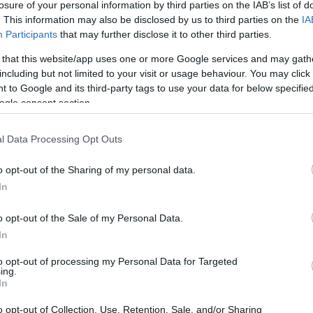
losure of your personal information by third parties on the IAB’s list of
. This information may also be disclosed by us to third parties on the
IA
Participants
that may further disclose it to other third parties.
 that this website/app uses one or more Google services and may gath
including but not limited to your visit or usage behaviour. You may click 
 to Google and its third-party tags to use your data for below specifi
ock di tutti i tempi a Budapest Tanto che quasi non
ogle consent section.
i sotto per ulteriori informazioni sulla spettacolare
l Data Processing Opt Outs
solo una band OK, perché allora non avevamo Matt
o opt-out of the Sharing of my personal data.
 Velder tra una canzone e l’altra. Naturalmente, non
In
i è unito alla band è stata davvero una parte
o opt-out of the Sale of my Personal Data.
In
he ha portato le leggende del grunge a diventare forse
to opt-out of processing my Personal Data for Targeted
ì martedì sera alla Pap László Sport Arena
ing.
 vivo della band è stata una delle migliori che potesse
In
 solo la band ma anche il pubblico, come ha detto
o opt-out of Collection, Use, Retention, Sale, and/or Sharing