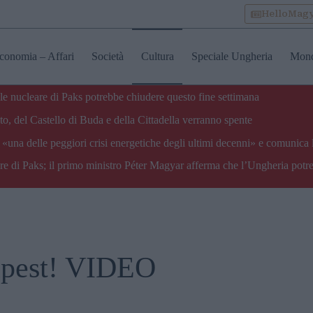
HelloMag
conomia – Affari
Società
Cultura
Speciale Ungheria
Mon
ale nucleare di Paks potrebbe chiudere questo fine settimana
o, del Castello di Buda e della Cittadella verranno spente
«una delle peggiori crisi energetiche degli ultimi decenni» e comunica 
are di Paks; il primo ministro Péter Magyar afferma che l’Ungheria potre
apest! VIDEO