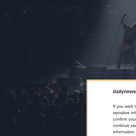
dailynew
If you wish 
sensitive in
confirm you
continue se
information 