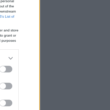
 personal
out of the
 downstream
B’s List of
er and store
to grant or
ed purposes