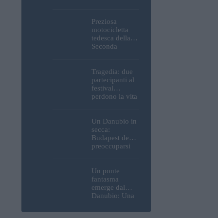
Parlamento, del
Castello di
Buda e della
Preziosa
Cittadella
motocicletta
verranno
tedesca della
spente
Seconda
Guerra
Mondiale, resti
umani ed
Tragedia: due
esplosivi
partecipanti al
recuperati dal
festival
Danubio a
perdono la vita
Budapest –
all’Ozora
foto
Festival in
Ungheria
Un Danubio in
secca:
Budapest deve
preoccuparsi
del proprio
approvvigiona
mento idrico?
Un ponte
Un esperto
fantasma
mette in luce
emerge dal
un fatto
Danubio: Una
sorprendente
siccità estrema
rivela a