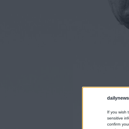
dailynew
If you wish 
sensitive in
confirm you