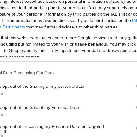
eing interest-based ads based on personal information utilized by us or
disclosed to third parties prior to your opt-out. You may separately opt-
losure of your personal information by third parties on the IAB’s list of
. This information may also be disclosed by us to third parties on the
IA
Participants
that may further disclose it to other third parties.
 that this website/app uses one or more Google services and may gath
gi Papa Francesco recentemente approvato nei
including but not limited to your visit or usage behaviour. You may click 
 to Google and its third-party tags to use your data for below specifi
ogle consent section.
 per tutto’
l Data Processing Opt Outs
post su Facebook il premier della” Viktor Orbán, in
o opt-out of the Sharing of my personal data.
l post di Orbán includeva una sua fotografia in
In
ddio.”
o opt-out of the Sale of my Personal Data.
iposa in pace’
In
to opt-out of processing my Personal Data for Targeted
dente della Repubblica Tamas Sulyok ha scritto in un
ing.
, scomparso lunedì In una didascalia di un quadro
In