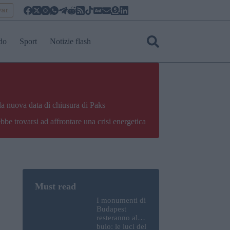
yar
do
Sport
Notizie flash
la nuova data di chiusura di Paks
bbe trovarsi ad affrontare una crisi energetica
I monumenti di
Budapest
resteranno al
buio: le luci del