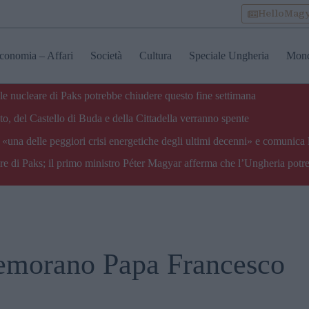
HelloMag
conomia – Affari
Società
Cultura
Speciale Ungheria
Mon
ale nucleare di Paks potrebbe chiudere questo fine settimana
o, del Castello di Buda e della Cittadella verranno spente
«una delle peggiori crisi energetiche degli ultimi decenni» e comunica 
are di Paks; il primo ministro Péter Magyar afferma che l’Ungheria potre
memorano Papa Francesco