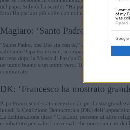
del papa, Sulyok ha scritto: “Ha parlato nella lingua d
I want t
fatto Ha parlato più volte con noi ungheresi Pensiamo a
of my P
was col
Opted 
Magiaro: ‘Santo Padre, che Dio sia
Google 
“Santo Padre, che Dio sia con te,” ha detto in un comuni
salutando Papa Francesco, scomparso lunedì. “È molto
terrena dopo la Messa di Pasqua Come papa, Francesco
un uomo buono e un uomo vero. Ti ringraziamo per tutto
comunicato.
DK: ‘Francesco ha mostrato grande
Papa Francesco è stato eccezionale per la sua grandezz
lunedì la Coalizione Democratica (DK) dell’opposizione
La dichiarazione dice: “Cristiani, persone di altre reli
combattuto per valori universali che non sono nati dai 