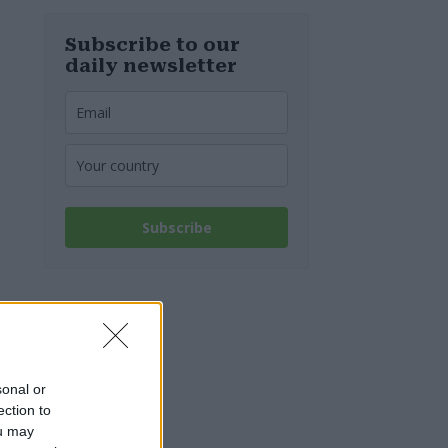
Budapest una
reliquia della
Seconda guerra
Subscribe to our
mondiale da
daily newsletter
tempo perduta
Subscribe
sonal or
ection to
ou may