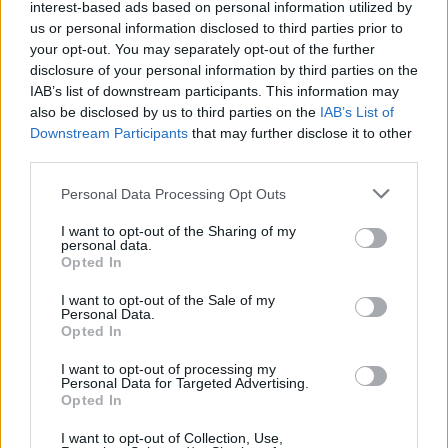
interest-based ads based on personal information utilized by
la costruzione della città studentesca La decisione di andare
fino in fondo con la legislazione “lex Fudan” nonostante le
us or personal information disclosed to third parties prior to
proteste è stato anche altrettanto controverso.
your opt-out. You may separately opt-out of the further
disclosure of your personal information by third parties on the
Altri motivi includono persone che temono una potenziale
IAB’s list of downstream participants. This information may
influenza cinese, così come i costi di costruzione, che sono
also be disclosed by us to third parties on the
IAB’s List of
stati stimati essere vicini a 1,3b€. Il
normativa sopra citata
Downstream Participants
that may further disclose it to other
afferma inoltre che la fondazione dell’università, ancora da
third parties.
istituire, riceverà gratuitamente i beni immobili di proprietà
statale nella zona.
Please note that this website/app uses one or more Google
Personal Data Processing Opt Outs
services and may gather and store information including but
Mentre il governo sostiene l’idea di un sondaggio riguardante
not limited to your visit or usage behaviour. You may click to
I want to opt-out of the Sharing of my
il campus e la sua ubicazione, tale referendum lo è
personal data.
grant or deny consent to Google and its third-party tags to
probabilmente accadrà solo dopo le prossime elezioni
Opted In
generali.
use your data for below specified purposes in below Google
consent section.
I want to opt-out of the Sale of my
Personal Data.
Opted In
Tags
I want to opt-out of processing my
#
budapest
#
certificato di immunità Covid in Ungheria
Personal Data for Targeted Advertising.
#
cina
#
investimenti
#
istruzione
Opted In
#
istruzione superiore
#
ungheria
I want to opt-out of Collection, Use,
Leave a Reply