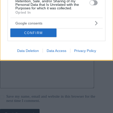
Retention, Sale, and/or Sharing of my
Personal Data that Is Unrelated with the
Your email address will not be published.
Required fields are marked
*
Purposes for which it was collected.
Opted In
Name
*
Google consents
Email
*
CONFIRM
Website
Data Deletion
Data Access
Privacy Policy
Add Comment
*
Save my name, email and website in this browser for the
next time I comment.