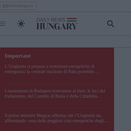
Skip
HelloMagyar
to
content
L’Ungheria si prepara a restrizioni energetiche di
emergenza; la centrale nucleare di Paks potrebbe
chiudere questo fine settimana
I monumenti di Budapest resteranno al buio: le luci del
Parlamento, del Castello di Buda e della Cittadella
verranno spente
Il primo ministro Magyar afferma che l’Ungheria sta
affrontando «una delle peggiori crisi energetiche degli
ultimi decenni» e comunica la nuova data di chiusura di