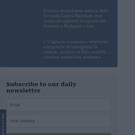
sorprendente
Preziosa motocicletta tedesca della
Seconda Guerra Mondiale, resti
umani ed esplosivi recuperati dal
Danubio a Budapest – foto
L’Ungheria si prepara a restrizioni
energetiche di emergenza; la
centrale nucleare di Paks potrebbe
chiudere questo fine settimana
Subscribe to our daily
newsletter
LETTER
NEWS