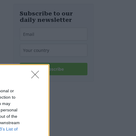
Subscribe to our
daily newsletter
Subscribe
sonal or
ection to
ou may
 personal
out of the
 downstream
B’s List of