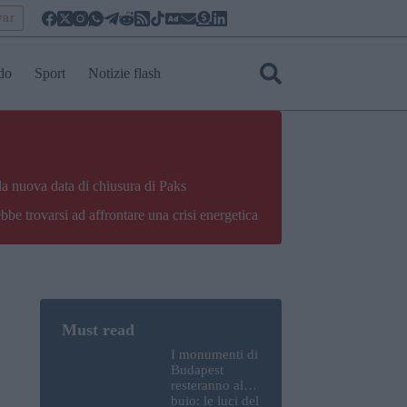
yar
do
Sport
Notizie flash
la nuova data di chiusura di Paks
bbe trovarsi ad affrontare una crisi energetica
I monumenti di
Budapest
resteranno al
buio: le luci del