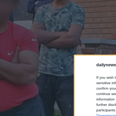
dailynew
If you wish 
sensitive in
confirm you
continue se
information 
further disc
participants
Downstream 