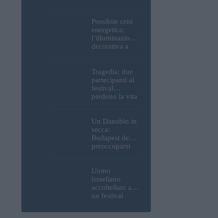
Parlamento, del
Castello di
Buda e della
Possibile crisi
Cittadella
energetica:
verranno
l’illuminazione
spente
decorativa a
Budapest
potrebbe essere
spenta!
Tragedia: due
partecipanti al
festival
perdono la vita
all’Ozora
Festival in
Ungheria
Un Danubio in
secca:
Budapest deve
preoccuparsi
del proprio
approvvigiona
mento idrico?
Uomo
Un esperto
israeliano
mette in luce
accoltellato a
un fatto
un festival
sorprendente
ungherese