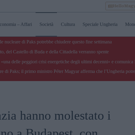
HelloMag
conomia – Affari
Società
Cultura
Speciale Ungheria
Mon
ale nucleare di Paks potrebbe chiudere questo fine settimana
o, del Castello di Buda e della Cittadella verranno spente
«una delle peggiori crisi energetiche degli ultimi decenni» e comunica 
are di Paks; il primo ministro Péter Magyar afferma che l’Ungheria potre
pazia hanno molestato i
ino a Budapest, con