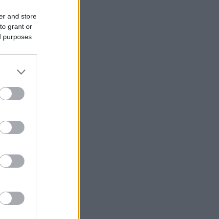
er and store
to grant or
ed purposes