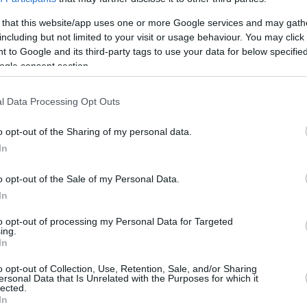
 that this website/app uses one or more Google services and may gath
including but not limited to your visit or usage behaviour. You may click 
 to Google and its third-party tags to use your data for below specifi
ogle consent section.
l Data Processing Opt Outs
o opt-out of the Sharing of my personal data.
In
ri da Budapest, si è stufato di quei rifugiati
o opt-out of the Sale of my Personal Data.
ragazze ungheresi locali.
In
to opt-out of processing my Personal Data for Targeted
introdotto tolleranza zero contro tali atti Gli uomini
ing.
 giovani ragazze, che cercavano disperatamente di
In
o 16 anni, mentre l’altro 22,
index.hu ha scritto
.
o opt-out of Collection, Use, Retention, Sale, and/or Sharing
ersonal Data that Is Unrelated with the Purposes for which it
lected.
ceni
In