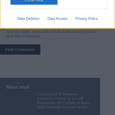
CONFIRM
Data Deletion
Data Access
Privacy Policy
Save my name, email and website in this browser for the
next time I comment.
Post Comment
I monumenti di Budapest
resteranno al buio: le luci del
Parlamento, del Castello di Buda e
della Cittadella verranno spente