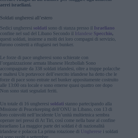
aerei israeliani.
Soldati ungheresi all’estero
Sedici ungheresi
soldati
sono di stanza presso il
Israeliano
confine nel sud del Libano Secondo il
Irlandese
Specchio
,
questi soldati, insieme a molti dei loro compagni di servizio,
furono costretti a rifugiarsi nei bunker.
Le forze di pace ungheresi sono schierate con
l’organizzazione armata libanese Hezbollah Sono
accompagnate da 338 soldati irlandesi, oltre a truppe polacche
e maltesi Un portavoce dell’esercito irlandese ha detto che le
forze di pace sono entrate nel bunker appositamente costruito
alle 13:00 ora locale e sono emerse quasi quattro ore dopo
Non sono stati segnalati feriti.
Un totale di 16 ungheresi
soldati
stanno partecipando alla
Missione di Peacekeeping dell’ONU in Libano, con 13 di
loro coinvolti nell’incidente Un’unità multietnica sembra
operare nei pressi di At Tiri, così come nella base al confine
israeliano La maggior parte dei soldati è di nazionalità
irlandese e polacca La prima rotazione di
Ungherese
i soldati
si sono svolti a settembre.