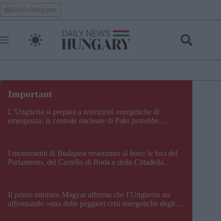
Skip
HelloMagyar
to
content
L’Ungheria si prepara a restrizioni energetiche di
emergenza; la centrale nucleare di Paks potrebbe
chiudere questo fine settimana
I monumenti di Budapest resteranno al buio: le luci del
Parlamento, del Castello di Buda e della Cittadella
verranno spente
Il primo ministro Magyar afferma che l’Ungheria sta
affrontando «una delle peggiori crisi energetiche degli
ultimi decenni» e comunica la nuova data di chiusura di