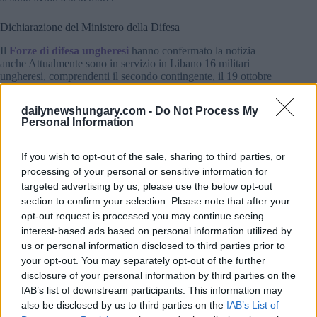
Dichiarazione del Ministero della Difesa
Il
Forze di difesa ungheresi
hanno confermato la notizia
anche Attualmente sono in servizio in Libano 16 militari
ungheresi, comprendenti il secondo contingente, il 19 ottobre
si è tenuta presso la caserma Maria Theresia una cerimonia di
bentornato per il primo lotto.
dailynewshungary.com -
Do Not Process My
Personal Information
Il colonnello Norbert Vadászi ha ricordato che nel luglio dello
scorso anno, l’Honvéd Vezérérérkar (Quartier generale della
If you wish to opt-out of the sale, sharing to third parties, or
difesa nazionale) ha assegnato al corpo il compito di
preparare e formare la missione di pace delle Nazioni Unite in
processing of your personal or sensitive information for
Libano (UNIFIL) in rotazioni di sei mesi fino al 2025.
targeted advertising by us, please use the below opt-out
section to confirm your selection. Please note that after your
“Sono stati assegnati compiti come sorveglianza,
opt-out request is processed you may continue seeing
pattugliamento e collaborazione con i libanesi
esercito
.
interest-based ads based on personal information utilized by
Manteniamo contatti regolari con loro, informano le forze di
us or personal information disclosed to third parties prior to
difesa ungheresi
hvg.hu
.
your opt-out. You may separately opt-out of the further
disclosure of your personal information by third parties on the
“Noi, soldati ungheresi, svolgeremo principalmente compiti di
IAB’s list of downstream participants. This information may
pattuglia e saremo responsabili della guardia e della
also be disclosed by us to third parties on the
IAB’s List of
protezione del campo, ha detto il tenente di” Krecz. Ha