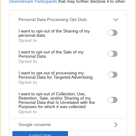
aggiunto che hanno mantenuto una comunicazione continua
Downstream Participants
that may further disclose it to other
con le truppe sul campo, consentendo loro di effettuare
third parties.
preparativi approfonditi in anticipo.
Please note that this website/app uses one or more Google
Personal Data Processing Opt Outs
services and may gather and store information including but
not limited to your visit or usage behaviour. You may click to
I want to opt-out of the Sharing of my
personal data.
Tags
grant or deny consent to Google and its third-party tags to
Opted In
#
esercito
#
guerra
#
israele
#
militare
#
uk
use your data for below specified purposes in below Google
consent section.
#
ungheria
I want to opt-out of the Sale of my
Personal Data.
Leave a Reply
Opted In
Your email address will not be published.
Required fields are marked
*
I want to opt-out of processing my
Personal Data for Targeted Advertising.
Name
*
Opted In
I want to opt-out of Collection, Use,
Email
*
Retention, Sale, and/or Sharing of my
Personal Data that Is Unrelated with the
Purposes for which it was collected.
Website
Opted In
Add Comment
*
Google consents