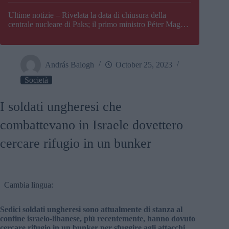
Paks
Ultime notizie – Rivelata la data di chiusura della
centrale nucleare di Paks; il primo ministro Péter Magyar
afferma che l’Ungheria potrebbe trovarsi ad affrontare
una crisi energetica
András Balogh
October 25, 2023
Società
I soldati ungheresi che
combattevano in Israele dovettero
cercare rifugio in un bunker
Cambia lingua:
Sedici soldati ungheresi sono attualmente di stanza al
confine israelo-libanese, più recentemente, hanno dovuto
cercare rifugio in un bunker per sfuggire agli attacchi