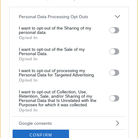
third parties.
Please note that this website/app uses one or more Google
Personal Data Processing Opt Outs
services and may gather and store information including but
not limited to your visit or usage behaviour. You may click to
I want to opt-out of the Sharing of my
personal data.
grant or deny consent to Google and its third-party tags to
Opted In
use your data for below specified purposes in below Google
consent section.
I want to opt-out of the Sale of my
Personal Data.
Opted In
I want to opt-out of processing my
Personal Data for Targeted Advertising.
Opted In
Europa intorno al 900, l’Atlante s
I want to opt-out of Collection, Use,
fonte: WikiComm
Retention, Sale, and/or Sharing of my
Dalla Conquista fino al 970, gli Ungari razziarono i Balcani
Personal Data that Is Unrelated with the
Purposes for which it was collected.
(territori bizantini e bulgari) per 17 volte mentre, fino al 955,
Opted In
condussero
Google consents
13-16 invasioni che prendono di mira l’Italia,
28 che prendono di mira i territori tedeschi,
12 che prendono di mira i territori francesi,
CONFIRM