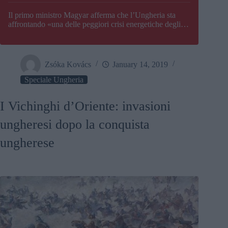
Il primo ministro Magyar afferma che l’Ungheria sta
affrontando «una delle peggiori crisi energetiche degli
ultimi decenni» e comunica la nuova data di chiusura di
Paks
Zsóka Kovács
January 14, 2019
Speciale Ungheria
I Vichinghi d’Oriente: invasioni
ungheresi dopo la conquista
ungherese