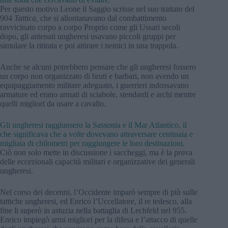
Per questo motivo Leone il Saggio scrisse nel suo trattato del
904
Tattica,
che si allontanavano dal combattimento
ravvicinato corpo a corpo Proprio come gli Ussari secoli
dopo, gli antenati ungheresi usavano piccoli gruppi per
simulare la ritirata e poi attirare i nemici in una trappola.
Anche se alcuni potrebbero pensare che gli ungheresi fossero
un corpo non organizzato di bruti e barbari, non avendo un
equipaggiamento militare adeguato, i guerrieri indossavano
armature ed erano armati di sciabole, stendardi e archi mentre
quelli migliori da usare a cavallo.
Gli ungheresi raggiunsero la Sassonia e il Mar Atlantico, il
che significava che a volte dovevano attraversare centinaia e
migliaia di chilometri per raggiungere le loro destinazioni.
Ciò non solo mette in discussione i saccheggi, ma è la prova
delle eccezionali capacità militari e organizzative dei generali
ungheresi.
Nel corso dei decenni, l’Occidente imparò sempre di più sulle
tattiche ungheresi, ed Enrico l’Uccellatore, il re tedesco, alla
fine li superò in astuzia nella battaglia di Lechfeld nel 955.
Enrico impiegò armi migliori per la difesa e l’attacco di quelle