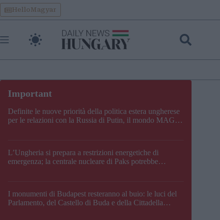
Skip
HelloMagyar
to
content
Definite le nuove priorità della politica estera ungherese
per le relazioni con la Russia di Putin, il mondo MAGA,
l’UE, il V4, la NATO e i Balcani
L’Ungheria si prepara a restrizioni energetiche di
emergenza; la centrale nucleare di Paks potrebbe
chiudere questo fine settimana
I monumenti di Budapest resteranno al buio: le luci del
Parlamento, del Castello di Buda e della Cittadella
verranno spente