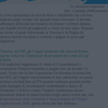
Le invasioni ungheresi
foto: Csanády (Wikicommon
La loro reputazione di esercito forte e imbattibile era così ben
radicata negli europei che quando Papa Giovanni X dovette
affrontare difficoltà nel tentativo di domare i territori italiani,
suo fratello invitò gli ungheresi a venire in loro aiuto. Rispose
un invito al quale felicemente la Toscana e la Puglia (di
nuovo) furono riscattate e costrette a pagare le tasse agli
ungheresi
Tuttavia, nel 940, gli Ungari tornarono alle mura di Roma,
questa volta con l’intenzione di devastare per conto di Ugo
d’Italia.
Gli ungheresi raggiunsero le mura di Costantinopoli e
costrinsero l’Impero bizantino a pagare loro un riscatto
15
anni
. Dopo che la loro Espansione Occidentale fu posta fine
nel 955, gli Ungari concentrarono la loro attenzione su questi
territori orientali fino al 970 quando subirono pesanti perdite
nella battaglia di Arcadiapolis combattendo a fianco di
Sviatoslav I di Kiev contro l’Impero condussero alcune
incursioni minori in questi territori negli anni a venire ma, con
il
introduzione della cristianità e finanziamento del Regno
ungherese nel 1000
, questi sforzi alla fine finirono.