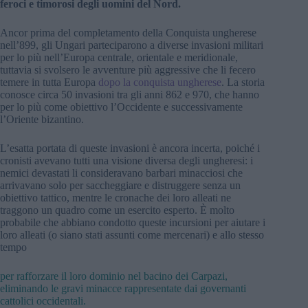
feroci e timorosi degli uomini del Nord.
Ancor prima del completamento della Conquista ungherese
nell’899, gli Ungari parteciparono a diverse invasioni militari
per lo più nell’Europa centrale, orientale e meridionale,
tuttavia si svolsero le avventure più aggressive che li fecero
temere in tutta Europa
dopo la conquista ungherese
. La storia
conosce circa 50 invasioni tra gli anni 862 e 970, che hanno
per lo più come obiettivo l’Occidente e successivamente
l’Oriente bizantino.
L’esatta portata di queste invasioni è ancora incerta, poiché i
cronisti avevano tutti una visione diversa degli ungheresi: i
nemici devastati li consideravano barbari minacciosi che
arrivavano solo per saccheggiare e distruggere senza un
obiettivo tattico, mentre le cronache dei loro alleati ne
traggono un quadro come un esercito esperto. È molto
probabile che abbiano condotto queste incursioni per aiutare i
loro alleati (o siano stati assunti come mercenari) e allo stesso
tempo
per rafforzare il loro dominio nel bacino dei Carpazi,
eliminando le gravi minacce rappresentate dai governanti
cattolici occidentali.