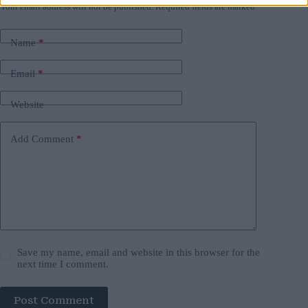
Your email address will not be published.
Required fields are marked
*
Name
*
Email
*
Website
Add Comment
*
Save my name, email and website in this browser for the
next time I comment.
Post Comment