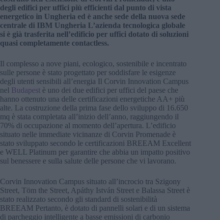
degli edifici per uffici più efficienti dal punto di vista
energetico in Ungheria ed è anche sede della nuova sede
centrale di IBM Ungheria L’azienda tecnologica globale
si è già trasferita nell’edificio per uffici dotato di soluzioni
quasi completamente contactless.
Il complesso a nove piani, ecologico, sostenibile e incentrato
sulle persone è stato progettato per soddisfare le esigenze
degli utenti sensibili all’energia Il Corvin Innovation Campus
nel
Budapest
è uno dei due edifici per uffici del paese che
hanno ottenuto una delle certificazioni energetiche AA+ più
alte. La costruzione della prima fase dello sviluppo di 16.650
mq è stata completata all’inizio dell’anno, raggiungendo il
70% di occupazione al momento dell’apertura. L’edificio
situato nelle immediate vicinanze di Corvin Promenade è
stato sviluppato secondo le certificazioni BREEAM Excellent
e WELL Platinum per garantire che abbia un impatto positivo
sul benessere e sulla salute delle persone che vi lavorano.
Corvin Innovation Campus situato all’incrocio tra Szigony
Street, Töm the Street, Apáthy István Street e Balassa Street è
stato realizzato secondo gli standard di sostenibilità
BREEAM Pertanto, è dotato di pannelli solari e di un sistema
di parcheggio intelligente a basse emissioni di carbonio