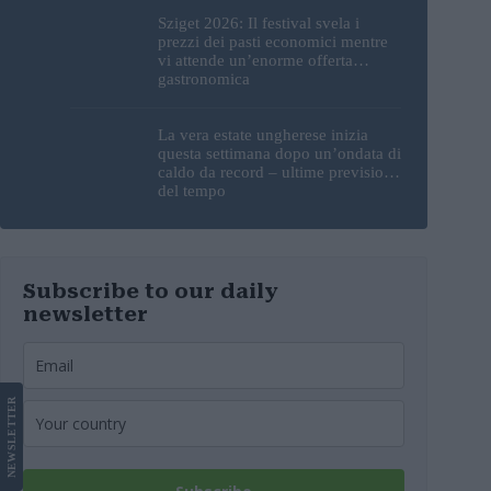
Sziget 2026: Il festival svela i
prezzi dei pasti economici mentre
vi attende un’enorme offerta
gastronomica
La vera estate ungherese inizia
questa settimana dopo un’ondata di
caldo da record – ultime previsioni
del tempo
Subscribe to our daily
newsletter
LETTER
NEWS