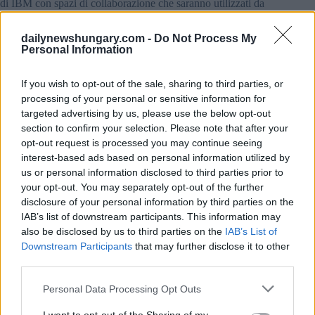
di IBM con spazi di collaborazione che saranno utilizzati da
dipendenti, clienti e partner e faciliteranno ancora più lavoro
di squadra e innovazione mentre continuiamo a fornire valore
dailynewshungary.com -
Do Not Process My
ai nostri clienti, ha affermato ancora Peter Rehus, Country
Personal Information
Leader di IBM Ungheria.
Grazie alla Corvin Promenade, l’area offre servizi completi
per la vendita al dettaglio, ristorazione, sport e una gamma
If you wish to opt-out of the sale, sharing to third parties, or
completa di servizi L’edificio pet-friendly situato nelle
processing of your personal or sensitive information for
vicinanze della stazione della metropolitana è facilmente e
targeted advertising by us, please use the below opt-out
rapidamente accessibile con i mezzi pubblici L’edificio per
section to confirm your selection. Please note that after your
uffici avrà un numero maggiore di strutture per il deposito di
biciclette, docce e armadietti separati, una caffetteria per la
opt-out request is processed you may continue seeing
comodità dei dipendenti e degli ospiti.
interest-based ads based on personal information utilized by
us or personal information disclosed to third parties prior to
“Negli ultimi tempi, l’impennata dei prezzi dell’energia è
your opt-out. You may separately opt-out of the further
diventata un fattore cruciale per il funzionamento delle
disclosure of your personal information by third parties on the
aziende, e il nostro sviluppo appena completato affronta
IAB’s list of downstream participants. This information may
anche questa sfida Ogni aspetto dell’edificio per uffici è stato
also be disclosed by us to third parties on the
IAB’s List of
progettato per fornire un ambiente di lavoro stimolante e sano
Downstream Participants
that may further disclose it to other
per i dipendenti, offrendo al contempo agli inquilini un
servizio prevedibile, sostenibile e unico attraverso soluzioni
third parties.
efficienti dal punto di vista energetico e lungimiranti La nostra
decisione è confermata dal mercato, poiché continuiamo a
Please note that this website/app uses one or more Google
Personal Data Processing Opt Outs
vedere un forte interesse degli inquiliniha affermato László
services and may gather and store information including but
Balassa, Project Director di Corvin Innovation Campus.