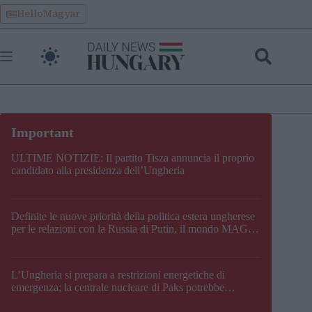
Skip
HelloMagyar
to
content
ULTIME NOTIZIE: Il partito Tisza annuncia il proprio
candidato alla presidenza dell’Ungheria
Definite le nuove priorità della politica estera ungherese
per le relazioni con la Russia di Putin, il mondo MAGA,
l’UE, il V4, la NATO e i Balcani
L’Ungheria si prepara a restrizioni energetiche di
emergenza; la centrale nucleare di Paks potrebbe
chiudere questo fine settimana