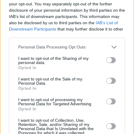
your opt-out. You may separately opt-out of the further
Inoltre, nonostante l’obbligo precedente, non impiegava
disclosure of your personal information by third parties on the
personale sufficiente a garantire l’analisi e la valutazione delle
IAB’s list of downstream participants. This information may
operazioni filtrate durante l’elaborazione delle segnalazioni
generate dal sistema di filtraggio entro i termini previsti dalla
also be disclosed by us to third parties on the
IAB’s List of
normativa.
Downstream Participants
that may further disclose it to other
Inoltre, MBH Bank non ha stabilito politiche e pratiche
third parties.
adeguate per ottenere informazioni e documentazione sulla
fonte dei fondi entro la scadenza precedentemente stabilita,
Please note that this website/app uses one or more Google
Personal Data Processing Opt Outs
hanno scritto.
services and may gather and store information including but
not limited to your visit or usage behaviour. You may click to
I want to opt-out of the Sharing of my
leggi anche:
La Banca Nazionale d’Ungheria segnala perdite
personal data.
grant or deny consent to Google and its third-party tags to
ma mantiene la stabilità nonostante le sfide dell’inflazione
Opted In
use your data for below specified purposes in below Google
consent section.
I want to opt-out of the Sale of my
Personal Data.
Opted In
Tags
#
banca nazionale dell'Ungheria
#
banca otp
I want to opt-out of processing my
Personal Data for Targeted Advertising.
#
banca ungherese
#
ungheria
Opted In
Leave a Reply
Your email address will not be published.
Required fields are marked
*
I want to opt-out of Collection, Use,
Retention, Sale, and/or Sharing of my
Personal Data that Is Unrelated with the
Purposes for which it was collected.