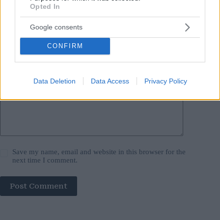
Name
*
Opted In
Email
*
Google consents
Website
CONFIRM
Add Comment
*
Data Deletion
Data Access
Privacy Policy
Save my name, email and website in this browser for the
next time I comment.
Post Comment