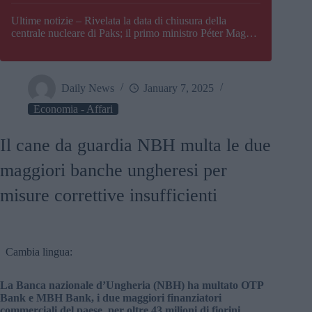
Paks
Ultime notizie – Rivelata la data di chiusura della
centrale nucleare di Paks; il primo ministro Péter Magyar
afferma che l’Ungheria potrebbe trovarsi ad affrontare
una crisi energetica
Daily News
January 7, 2025
Economia - Affari
Il cane da guardia NBH multa le due
maggiori banche ungheresi per
misure correttive insufficienti
Cambia lingua:
La Banca nazionale d’Ungheria (NBH) ha multato OTP
Bank e MBH Bank, i due maggiori finanziatori
commerciali del paese, per oltre 43 milioni di fiorini