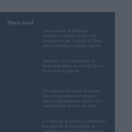
I monumenti di Budapest
resteranno al buio: le luci del
Parlamento, del Castello di Buda e
della Cittadella verranno spente
Tragedia: due partecipanti al
festival perdono la vita all’Ozora
Festival in Ungheria
Un Danubio in secca: Budapest
deve preoccuparsi del proprio
approvvigionamento idrico? Un
esperto mette in luce un fatto
sorprendente
L’Ungheria si prepara a restrizioni
energetiche di emergenza; la
centrale nucleare di Paks potrebbe