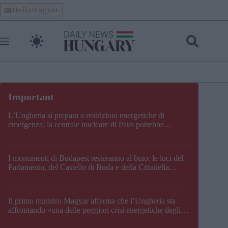
Skip
HelloMagyar
to
content
L’Ungheria si prepara a restrizioni energetiche di
emergenza; la centrale nucleare di Paks potrebbe
chiudere questo fine settimana
I monumenti di Budapest resteranno al buio: le luci del
Parlamento, del Castello di Buda e della Cittadella
verranno spente
Il primo ministro Magyar afferma che l’Ungheria sta
affrontando «una delle peggiori crisi energetiche degli
ultimi decenni» e comunica la nuova data di chiusura di