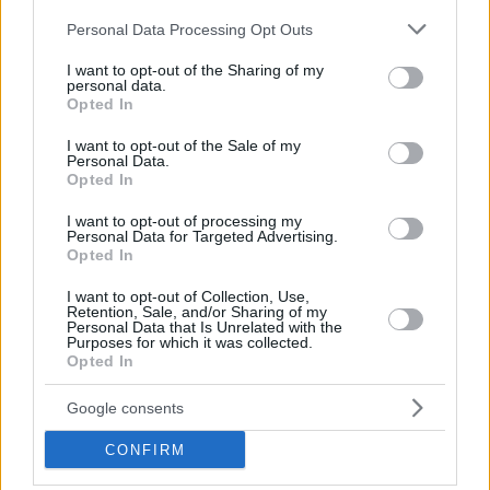
scomparso Tamás Till all’epoca mancava di una base di
cemento. József V., un imprenditore locale, reclutò due
Please note that this website/app uses one or more Google
Personal Data Processing Opt Outs
giovani, Péter e János, da una spiaggia, offrendo una doppia
services and may gather and store information including but
paga per il lavoro immediato. János rifiutò, ma Péter andò
not limited to your visit or usage behaviour. You may click to
I want to opt-out of the Sharing of my
avanti. Mentre lavorava, il corpo di un bambino avvolto in un
personal data.
grant or deny consent to Google and its third-party tags to
foglio di alluminio fu scoperto quando si ruppe una carriola.
Opted In
use your data for below specified purposes in below Google
consent section.
I want to opt-out of the Sale of my
József V. inizialmente apparve confuso, poi offrì denaro e
Personal Data.
fece minacce per garantire il silenzio di Péter, l’ex fidanzata di
Opted In
Péter rivelò in seguito che mentre Péter guadagnava
solitamente un modesto salario, una volta portava a casa una
I want to opt-out of processing my
somma consistente Non rivelò l’origine del denaro Sia Péter
Personal Data for Targeted Advertising.
che József V. si suicidarono in seguito, rispettivamente nel
Opted In
2011 e nel 2021, aggiungendo ulteriore tragedia al caso.
I want to opt-out of Collection, Use,
Retention, Sale, and/or Sharing of my
Personal Data that Is Unrelated with the
Purposes for which it was collected.
Opted In
Google consents
CONFIRM