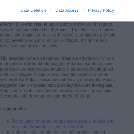
False piste
Data Deletion
Data Access
Privacy Policy
Il caso del ragazzo scomparso Tamás Till era afflitto da false
piste Un anno dopo la sua scomparsa, un anonimo chiamante
affermò di averlo visto in una stazione ferroviaria In seguito,
fu ricevuta una lettera che affermava “I’m alive”, ma l’autore
della lettera rimane un mistero Il caso è stato riaperto più volte
in connessione con altri
omicidio
indagini, ma non è stata
trovata alcuna prova conclusiva.
Till, descritto come un bambino “fragile e affettuoso, in” con
un leggero disturbo del linguaggio, è scomparso dopo essere
partito per un vicino parco naturale il giorno dei bambini nel
2000. L’indagine è stata ostacolata dalla presenza di molti
sconosciuti a Baja a causa di eventi locali, e in seguito è stato
suggerito che la risposta iniziale della polizia era inadeguata.
Non sono riusciti a emettere un avviso di ricerca immediato,
facendolo solo dopo un cruciale ritardo di 24 ore.
Leggi anche:
Barcollante: un uomo ungherese attacca la polizia con
la spada da samurai vicino a Debrecen
Ungheria che amplia l’elenco dei farmaci sintetici