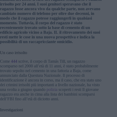
irrisolto per 24 anni. I suoi genitori speravano che il
ragazzo fosse ancora vivo da qualche parte, non avevano
cambiato numero di telefono per oltre due decenni, in
modo che il ragazzo potesse raggiungerli in qualsiasi
momento.
Tuttavia, il corpo del ragazzo è stato
recentemente trovato sotto la base di cemento di un
edificio agricolo vicino a Baja. IL
il ritrovamento dei suoi
resti mette le cose in una nuova prospettiva e indica la
possibilità di un raccapricciante omicidio.
Un caso irrisolto
Come
444
scrive, il corpo di Tamás Till, un ragazzo
scomparso nel 2000 all’età di 11 anni, è stato probabilmente
trovato sepolto nel cemento in una fattoria a Baja, come
annunciato dalla Questura Nazionale. Il processo di
identificazione è ancora in corso, ma il caso, che era stato uno
dei crimini irrisolti più importanti a livello nazionale, ha visto
una svolta a giugno quando
polizia
scoperti i resti Il giovane
ragazzo era anche in cima alla lista dei bambini scomparsi
dell’FBI fino all’età di diciotto anni.
Investigazioni