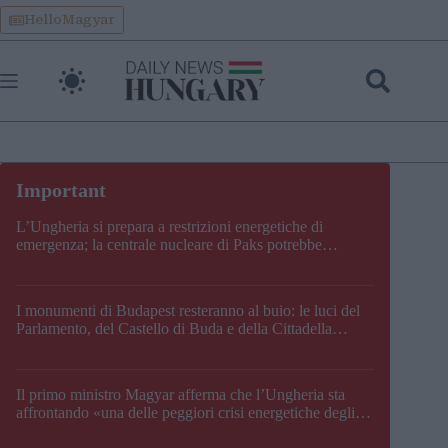
Skip
HelloMagyar
to
content
L’Ungheria si prepara a restrizioni energetiche di
emergenza; la centrale nucleare di Paks potrebbe
chiudere questo fine settimana
I monumenti di Budapest resteranno al buio: le luci del
Parlamento, del Castello di Buda e della Cittadella
verranno spente
Il primo ministro Magyar afferma che l’Ungheria sta
affrontando «una delle peggiori crisi energetiche degli
ultimi decenni» e comunica la nuova data di chiusura di