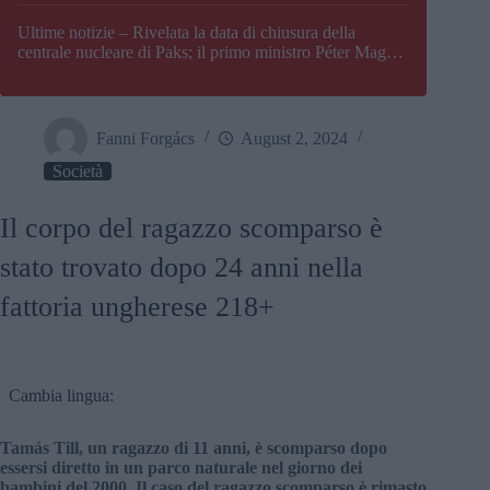
Paks
Ultime notizie – Rivelata la data di chiusura della
centrale nucleare di Paks; il primo ministro Péter Magyar
afferma che l’Ungheria potrebbe trovarsi ad affrontare
una crisi energetica
Fanni Forgács
August 2, 2024
Società
Il corpo del ragazzo scomparso è
stato trovato dopo 24 anni nella
fattoria ungherese 218+
Cambia lingua:
Tamás Till, un ragazzo di 11 anni, è scomparso dopo
essersi diretto in un parco naturale nel giorno dei
bambini del 2000. Il caso del ragazzo scomparso è rimasto