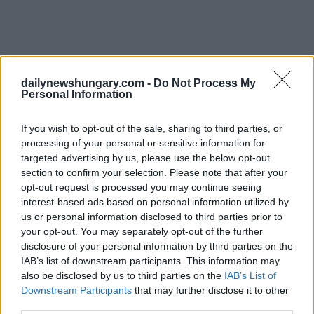
La scomparsa del ragazzo scomparso
dailynewshungary.com -
Do Not Process My
Personal Information
Nel giugno di quest’anno, la Procura capo della contea di
Bács-Kiskun venne a conoscenza di un possibile
collegamento tra la scomparsa del ragazzo scomparso Tamás
If you wish to opt-out of the sale, sharing to third parties, or
Till e un ex residente di un orfanotrofio a Baja. È stato
processing of your personal or sensitive information for
rivelato che Péter K., sotto ricatto o minaccia, aveva
targeted advertising by us, please use the below opt-out
partecipato alla sepoltura del corpo di un bambino nel 2000.
section to confirm your selection. Please note that after your
Sfortunatamente, Péter K. si è suicidato nel 2011. Alla fine,
opt-out request is processed you may continue seeing
un altro ex residente di nome János ha confessato di essere a
conoscenza dell’incidente. Al momento della scomparsa di
interest-based ads based on personal information utilized by
Till, Péter lavorava per un appaltatore locale, József V., che
us or personal information disclosed to third parties prior to
stava costruendo un capannone nella sua fattoria. L’indagine
your opt-out. You may separately opt-out of the further
ora include le circostanze relative al suo impiego e i
disclosure of your personal information by third parties on the
collegamenti con il caso.
IAB’s list of downstream participants. This information may
also be disclosed by us to third parties on the
IAB’s List of
Insabbiamento raccapricciante di omicidio?
Downstream Participants
that may further disclose it to other
La dependance dove fu ritrovato il corpo del ragazzo
third parties.