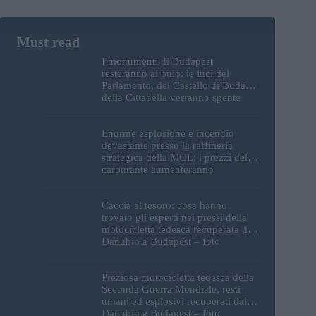
I monumenti di Budapest
resteranno al buio: le luci del
Parlamento, del Castello di Buda e
della Cittadella verranno spente
Enorme esplosione e incendio
devastante presso la raffineria
strategica della MOL: i prezzi del
carburante aumenteranno
nuovamente?
Caccia al tesoro: cosa hanno
trovato gli esperti nei pressi della
motocicletta tedesca recuperata dal
Danubio a Budapest – foto
Preziosa motocicletta tedesca della
Seconda Guerra Mondiale, resti
umani ed esplosivi recuperati dal
Danubio a Budapest – foto