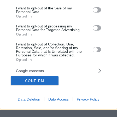
use your data for below specified purposes in below Google
consent section.
I want to opt-out of the Sale of my
Email
*
Personal Data.
Opted In
Website
I want to opt-out of processing my
Personal Data for Targeted Advertising.
Add Comment
*
Opted In
I want to opt-out of Collection, Use,
Retention, Sale, and/or Sharing of my
Personal Data that Is Unrelated with the
Purposes for which it was collected.
Opted In
Google consents
Save my name, email and website in this browser for the
next time I comment.
CONFIRM
Post Comment
Data Deletion
Data Access
Privacy Policy