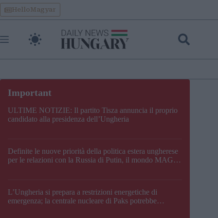
Skip
HelloMagyar
to
content
ULTIME NOTIZIE: Il partito Tisza annuncia il proprio
candidato alla presidenza dell’Ungheria
Definite le nuove priorità della politica estera ungherese
per le relazioni con la Russia di Putin, il mondo MAGA,
l’UE, il V4, la NATO e i Balcani
L’Ungheria si prepara a restrizioni energetiche di
emergenza; la centrale nucleare di Paks potrebbe
chiudere questo fine settimana