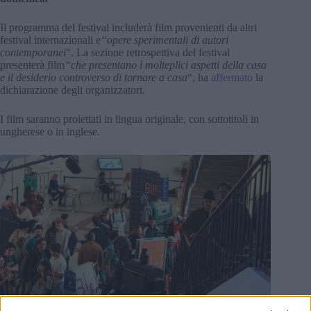
Il programma del festival includerà film provenienti da altri
festival internazionali e
“opere sperimentali di autori
contemporanei
“. La sezione retrospettiva del festival
presenterà film
“che presentano i molteplici aspetti della casa
e il desiderio controverso di tornare a casa
“, ha
affermato
la
dichiarazione degli organizzatori.
I film saranno proiettati in lingua originale, con sottotitoli in
ungherese o in inglese.