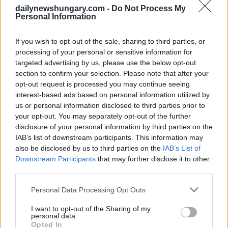
dailynewshungary.com -
Do Not Process My
Personal Information
Foto:
FB/BIFF
Per il
programma completo
, clicchi.
If you wish to opt-out of the sale, sharing to third parties, or
Legga anche:
processing of your personal or sensitive information for
targeted advertising by us, please use the below opt-out
7 film ungheresi con sottotitoli in inglese
che catturano
section to confirm your selection. Please note that after your
lo spirito dell’estate e perché dovrebbe guardarli
opt-out request is processed you may continue seeing
Il matrimonio ungherese aprirà il festival di Tallinn
–
interest-based ads based on personal information utilized by
trailer
us or personal information disclosed to third parties prior to
your opt-out. You may separately opt-out of the further
Clicchi per altri articoli
relativi al cinema
.
disclosure of your personal information by third parties on the
IAB’s list of downstream participants. This information may
also be disclosed by us to third parties on the
IAB’s List of
Downstream Participants
that may further disclose it to other
Tags
third parties.
#
ungheria
#
utile dnh
Leave a Reply
Please note that this website/app uses one or more Google
Personal Data Processing Opt Outs
Your email address will not be published.
Required fields are marked
*
services and may gather and store information including but
not limited to your visit or usage behaviour. You may click to
I want to opt-out of the Sharing of my
personal data.
grant or deny consent to Google and its third-party tags to
Name
*
Opted In