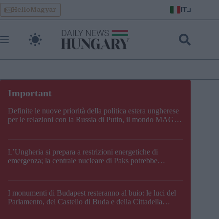
Skip
IT
HelloMagyar
to
content
Definite le nuove priorità della politica estera ungherese
per le relazioni con la Russia di Putin, il mondo MAGA,
l’UE, il V4, la NATO e i Balcani
L’Ungheria si prepara a restrizioni energetiche di
emergenza; la centrale nucleare di Paks potrebbe
chiudere questo fine settimana
I monumenti di Budapest resteranno al buio: le luci del
Parlamento, del Castello di Buda e della Cittadella
verranno spente