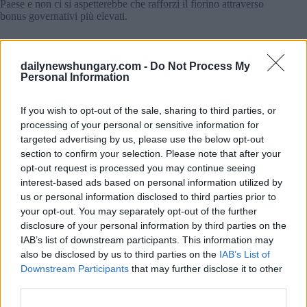
Paese e non ci si aspetterebbe che rafforzi il fiorino attraverso
bonus governativi più elevati.
Il Portafoglio
concorda sul fatto che l’approccio cauto e
orientato ai dati di Varga per il taglio dei tassi sia di supporto
dailynewshungary.com -
Do Not Process My
alla valuta ungherese, ma attribuisce un ruolo positivo molto
Personal Information
più significativo all’eventuale ingresso di Tisza al governo.
Da un lato, Tisza potrebbe
portare a casa fino a 20 miliardi di
euro
(circa 7.500 miliardi di fiorini ungheresi) in
If you wish to opt-out of the sale, sharing to third parties, or
finanziamenti dell’Unione Europea, e dall’altro, il partito ha
processing of your personal or sensitive information for
ripetutamente segnalato la sua intenzione di introdurre l’euro
targeted advertising by us, please use the below opt-out
se dovesse arrivare al potere, osserva il giornale. Orbán ha
section to confirm your selection. Please note that after your
dichiarato più volte di non voler introdurre l’euro in
Ungheria.
opt-out request is processed you may continue seeing
interest-based ads based on personal information utilized by
us or personal information disclosed to third parties prior to
your opt-out. You may separately opt-out of the further
disclosure of your personal information by third parties on the
IAB’s list of downstream participants. This information may
also be disclosed by us to third parties on the
IAB’s List of
Downstream Participants
that may further disclose it to other
third parties.