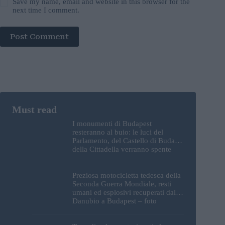
Save my name, email and website in this browser for the
next time I comment.
Post Comment
I monumenti di Budapest
resteranno al buio: le luci del
Parlamento, del Castello di Buda e
della Cittadella verranno spente
Preziosa motocicletta tedesca della
Seconda Guerra Mondiale, resti
umani ed esplosivi recuperati dal
Danubio a Budapest – foto