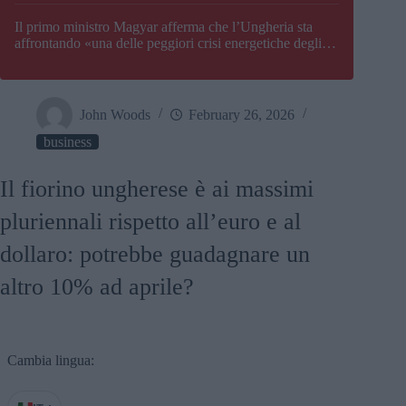
Il primo ministro Magyar afferma che l’Ungheria sta
affrontando «una delle peggiori crisi energetiche degli
ultimi decenni» e comunica la nuova data di chiusura di
Paks
John Woods
February 26, 2026
business
Il fiorino ungherese è ai massimi
pluriennali rispetto all’euro e al
dollaro: potrebbe guadagnare un
altro 10% ad aprile?
Cambia lingua: