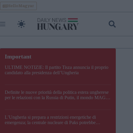
Skip
HelloMagyar
to
content
ULTIME NOTIZIE: Il partito Tisza annuncia il proprio
candidato alla presidenza dell’Ungheria
Definite le nuove priorità della politica estera ungherese
per le relazioni con la Russia di Putin, il mondo MAGA,
l’UE, il V4, la NATO e i Balcani
L’Ungheria si prepara a restrizioni energetiche di
emergenza; la centrale nucleare di Paks potrebbe
chiudere questo fine settimana