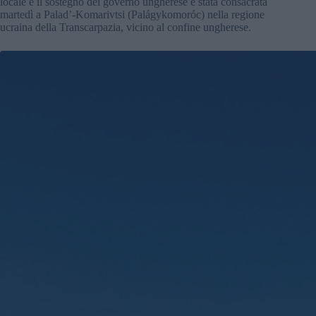
locale e il sostegno del governo ungherese è stata consacrata
martedì a Palad’-Komarivtsi (Palágykomoróc) nella regione
ucraina della Transcarpazia, vicino al confine ungherese.