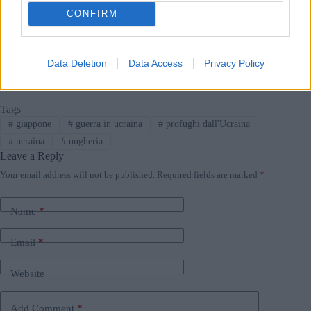
Leggi anche:
CONFIRM
Le migliori università statunitensi e britanniche
competono per uno studente ungherese
Gli ungheresi guadagnano meno nell’UE, dopo rumeni
Data Deletion
Data Access
Privacy Policy
e bulgari
Tags
#
giappone
#
guerra in ucraina
#
profughi dall'Ucraina
#
ucraina
#
ungheria
Leave a Reply
Your email address will not be published.
Required fields are marked
*
Name
*
Email
*
Website
Add Comment
*