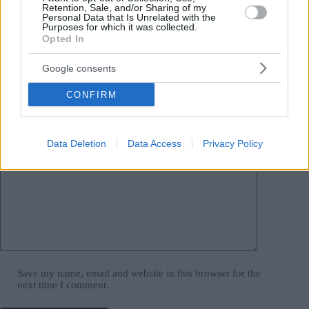
Leave a Reply
Retention, Sale, and/or Sharing of my
Personal Data that Is Unrelated with the
Your email address will not be published.
Required fields are marked
*
Purposes for which it was collected.
Opted In
Name
*
Google consents
Email
*
CONFIRM
Website
Data Deletion
Data Access
Privacy Policy
Add Comment
*
Save my name, email and website in this browser for the
next time I comment.