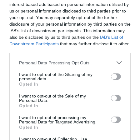
Ha aggiunto che il governo conta sulla cooperazione
interest-based ads based on personal information utilized by
costruttiva delle banche per iniziare a portare i bancomat in
us or personal information disclosed to third parties prior to
ogni insediamento con una popolazione superiore a 1.000
your opt-out. You may separately opt-out of the further
abitanti come passo successivo Il governo mira a garantire un
disclosure of your personal information by third parties on the
bancomat in ogni insediamento per sostenere la
IAB’s list of downstream participants. This information may
conservazione delle popolazioni rurali, ha affermato il
ministero.
also be disclosed by us to third parties on the
IAB’s List of
Downstream Participants
that may further disclose it to other
Secondo il decreto governativo pubblicato ieri, tutti gli
third parties.
sportelli bancomat esistenti devono essere mantenuti in
funzione, non possono essere smantellati Inoltre, da gennaio
Please note that this website/app uses one or more Google
Personal Data Processing Opt Outs
2025, è stata aperta la possibilità di prelevare gratuitamente
services and may gather and store information including but
fino a 150.000 HUF in contanti due volte al mese presso i
not limited to your visit or usage behaviour. You may click to
I want to opt-out of the Sharing of my
punti del servizio postale Si tratta di un aiuto significativo per
personal data.
grant or deny consent to Google and its third-party tags to
le persone che vivono in comuni dove non è ancora
Opted In
use your data for below specified purposes in below Google
disponibile alcun bancomat ma dove c’è un ufficio postale.
consent section.
I want to opt-out of the Sale of my
Personal Data.
Opted In
Tags
I want to opt-out of processing my
#
banca otp
#
banca ungherese
#
economia ungherese
Personal Data for Targeted Advertising.
Opted In
#
governo ungherese
#
ministero dell'economia nazionale
#
ungheria
I want to opt-out of Collection, Use,