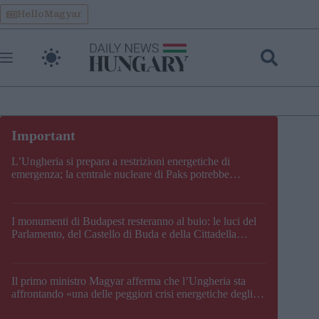
Skip
HelloMagyar
to
content
L’Ungheria si prepara a restrizioni energetiche di
emergenza; la centrale nucleare di Paks potrebbe
chiudere questo fine settimana
I monumenti di Budapest resteranno al buio: le luci del
Parlamento, del Castello di Buda e della Cittadella
verranno spente
Il primo ministro Magyar afferma che l’Ungheria sta
affrontando «una delle peggiori crisi energetiche degli
ultimi decenni» e comunica la nuova data di chiusura di