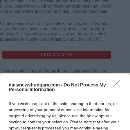
proporzionalità e ha esercitato pressioni affinché gli emittenti
di carte bancarie con sede all’estero partecipassero agli sforzi
volti ad aumentare la disponibilità degli sportelli bancomat.
Come abbiamo scritto in precedenza, in Ungheria è entrata in
vigore la regolamentazione dei margini su alcuni prodotti
alimentari, e il governo era così ansioso di introdurla che ha
minacciato le banche con normative simili
dettagli QUI
.
LEGGI ANCHE
Nuovo limite ai margini di profitto del supermercato entra
in vigore in Ungheria key details you need know
dailynewshungary.com -
Do Not Process My
Personal Information
AGGIORNAMENTO
In un separato
dichiarazione rilasciata
martedì, il Ministero
If you wish to opt-out of the sale, sharing to third parties, or
dell’Economia Nazionale ha dichiarato che il governo ha
processing of your personal or sensitive information for
accolto con favore la decisione dell’associazione di garantire
un bancomat in ogni insediamento con una popolazione di
targeted advertising by us, please use the below opt-out
oltre 2.000 abitanti come primo passo.
section to confirm your selection. Please note that after your
opt-out request is processed you may continue seeing