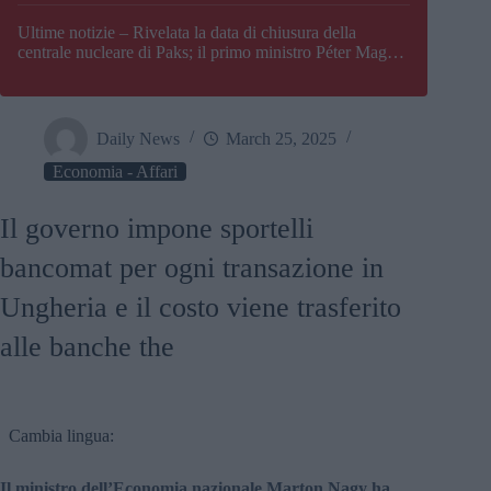
Paks
Ultime notizie – Rivelata la data di chiusura della
centrale nucleare di Paks; il primo ministro Péter Magyar
afferma che l’Ungheria potrebbe trovarsi ad affrontare
una crisi energetica
Daily News
March 25, 2025
Economia - Affari
Il governo impone sportelli
bancomat per ogni transazione in
Ungheria e il costo viene trasferito
alle banche the
Cambia lingua:
Il ministro dell’Economia nazionale Marton Nagy ha