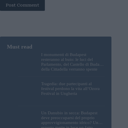
Post Comment
I monumenti di Budapest
resteranno al buio: le luci del
Parlamento, del Castello di Buda e
della Cittadella verranno spente
Tragedia: due partecipanti al
festival perdono la vita all’Ozora
Festival in Ungheria
Un Danubio in secca: Budapest
deve preoccuparsi del proprio
approvvigionamento idrico? Un
esperto mette in luce un fatto