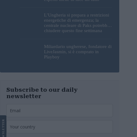
sorprendente
L’Ungheria si prepara a restrizioni
energetiche di emergenza; la
centrale nucleare di Paks potrebbe
chiudere questo fine settimana
Miliardario ungherese, fondatore di
LiveJasmin, si è comprato in
Playboy
Subscribe to our daily
newsletter
LETTER