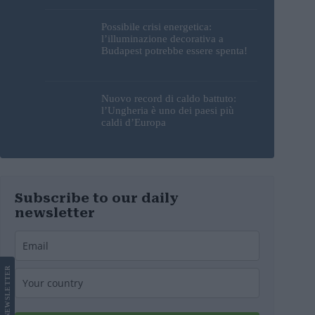
sorprendente
Possibile crisi energetica:
l’illuminazione decorativa a
Budapest potrebbe essere spenta!
Nuovo record di caldo battuto:
l’Ungheria è uno dei paesi più
caldi d’Europa
Subscribe to our daily
newsletter
LETTER
NEWS