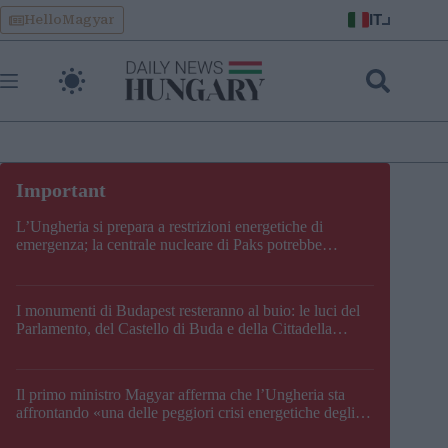
Skip
IT
HelloMagyar
to
content
L’Ungheria si prepara a restrizioni energetiche di
emergenza; la centrale nucleare di Paks potrebbe
chiudere questo fine settimana
I monumenti di Budapest resteranno al buio: le luci del
Parlamento, del Castello di Buda e della Cittadella
verranno spente
Il primo ministro Magyar afferma che l’Ungheria sta
affrontando «una delle peggiori crisi energetiche degli
ultimi decenni» e comunica la nuova data di chiusura di