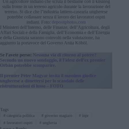
Un agricoltore indiano che scruta il bestiame con il kiisinng
sulla fronte in un terreno agricolo durante la lavorazione del
terreno. Si dice che l’industria lattiero-casearia ungherese
potrebbe collassare senza il lavoro dei lavoratori ospiti
indiani. Foto:
depositphotos.com
I Ministeri dell’Interno, delle Finanze, dell’Agricoltura, degli
Affari Sociali e della Famiglia, dell’Economia e dell’Energia
e della Giustizia saranno coinvolti nella valutazione, ha
aggiunto la portavoce del Governo Anita Köböl.
Se l’avete perso:
Nessuna via di ritorno al potere?
Secondo un nuovo sondaggio, il Fidesz dell’ex premier
Orbán potrebbe scomparire.
Il premier Péter Magyar invita il massimo giudice
ungherese a dimettersi per lo scandalo delle
ristrutturazioni di lusso – FOTO
Tags
#
categoria politica
#
governo magiaro
#
inpr
#
lavoratori ospiti
#
ungheria
Leave a Reply