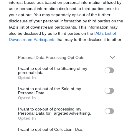
una riunione di gabinetto la prossima settimana.
interest-based ads based on personal information utilized by
us or personal information disclosed to third parties prior to
your opt-out. You may separately opt-out of the further
disclosure of your personal information by third parties on the
IAB’s list of downstream participants. This information may
also be disclosed by us to third parties on the
IAB’s List of
Downstream Participants
that may further disclose it to other
third parties.
Please note that this website/app uses one or more Google
Personal Data Processing Opt Outs
services and may gather and store information including but
not limited to your visit or usage behaviour. You may click to
I want to opt-out of the Sharing of my
personal data.
grant or deny consent to Google and its third-party tags to
Opted In
use your data for below specified purposes in below Google
consent section.
I want to opt-out of the Sale of my
Personal Data.
Ieri la conferenza stampa è stata tenuta dal Premier Péter
Opted In
Magyar e dai portavoce del Governo. Foto: MTI/Hegedüs
Róbert
I want to opt-out of processing my
Ha letto questo?
La lunga conferenza stampa di Péter
Personal Data for Targeted Advertising.
Magyar: inquinamento da amianto, dati falsi sul bilancio
Opted In
statale, fondi UE, tetti di prezzo, troppi passaporti diplomatici
I want to opt-out of Collection, Use,