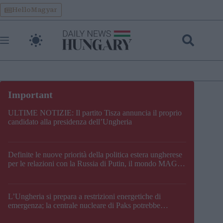
Skip
HelloMagyar
to
content
ULTIME NOTIZIE: Il partito Tisza annuncia il proprio
candidato alla presidenza dell’Ungheria
Definite le nuove priorità della politica estera ungherese
per le relazioni con la Russia di Putin, il mondo MAGA,
l’UE, il V4, la NATO e i Balcani
L’Ungheria si prepara a restrizioni energetiche di
emergenza; la centrale nucleare di Paks potrebbe
chiudere questo fine settimana