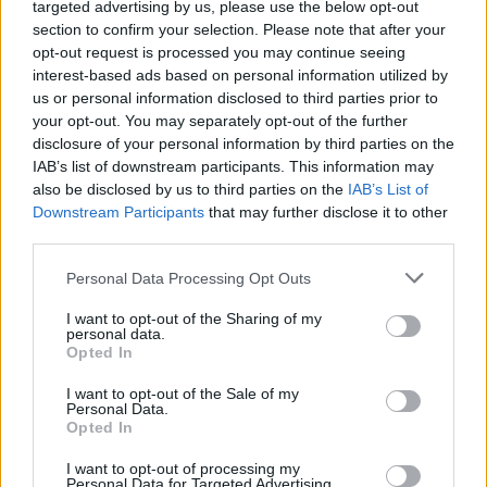
targeted advertising by us, please use the below opt-out
L’indagine su tali accuse è stata chiusa per mancanza di
section to confirm your selection. Please note that after your
sospetto che fosse stato commesso un crimine, ha detto.
opt-out request is processed you may continue seeing
interest-based ads based on personal information utilized by
Katalin Kovács, portavoce della procura, ha detto che gli
us or personal information disclosed to third parties prior to
investigatori hanno ascoltato nove testimoni e hanno
your opt-out. You may separately opt-out of the further
esaminato circa 17.000 pagine di documenti.
disclosure of your personal information by third parties on the
IAB’s list of downstream participants. This information may
A causa della mancanza di prove durante le indagini, non è
also be disclosed by us to third parties on the
IAB’s List of
stato possibile chiarire se Völner avesse ricevuto informazioni
Downstream Participants
that may further disclose it to other
sull’indagine in corso contro di lui, motivo per cui la procura
third parties.
investigativa ha chiuso le indagini.
Please note that this website/app uses one or more Google
Personal Data Processing Opt Outs
“La procura ha preso provvedimenti in tutti i casi sospetti, ha
services and may gather and store information including but
portato i responsabili in tribunale e ha assicurato che fosse
not limited to your visit or usage behaviour. You may click to
I want to opt-out of the Sharing of my
condotta una procedura penale Tutte le accuse riguardanti la
personal data.
registrazione vocale sono state dimostrate inequivocabilmente
grant or deny consent to Google and its third-party tags to
Opted In
false, ha detto” Kovács La decisione non è vincolante, ha
use your data for below specified purposes in below Google
aggiunto.
consent section.
I want to opt-out of the Sale of my
Personal Data.
Leggi anche:
Opted In
I want to opt-out of processing my
BREAKING: registrazione, processo per corruzione
Personal Data for Targeted Advertising.