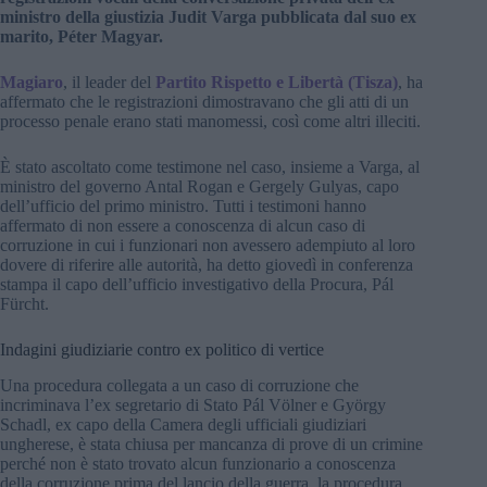
ministro della giustizia Judit Varga pubblicata dal suo ex
marito, Péter Magyar.
Magiaro
, il leader del
Partito Rispetto e Libertà (Tisza)
, ha
affermato che le registrazioni dimostravano che gli atti di un
processo penale erano stati manomessi, così come altri illeciti.
È stato ascoltato come testimone nel caso, insieme a Varga, al
ministro del governo Antal Rogan e Gergely Gulyas, capo
dell’ufficio del primo ministro. Tutti i testimoni hanno
affermato di non essere a conoscenza di alcun caso di
corruzione in cui i funzionari non avessero adempiuto al loro
dovere di riferire alle autorità, ha detto giovedì in conferenza
stampa il capo dell’ufficio investigativo della Procura, Pál
Fürcht.
Indagini giudiziarie contro ex politico di vertice
Una procedura collegata a un caso di corruzione che
incriminava l’ex segretario di Stato Pál Völner e György
Schadl, ex capo della Camera degli ufficiali giudiziari
ungherese, è stata chiusa per mancanza di prove di un crimine
perché non è stato trovato alcun funzionario a conoscenza
della corruzione prima del lancio della guerra. la procedura,