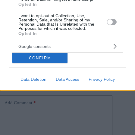
manipolato dal gabinetto del Primo Ministro Orbán?
Opted In
audio Leggi di più
QUI
I want to opt-out of Collection, Use,
Retention, Sale, and/or Sharing of my
Tags
Personal Data that Is Unrelated with the
Purposes for which it was collected.
#
governo ungherese
#
legge
#
ungheria
Opted In
Leave a Reply
Your email address will not be published.
Required fields are marked
*
Google consents
CONFIRM
Name
*
Email
*
Data Deletion
Data Access
Privacy Policy
Website
Add Comment
*