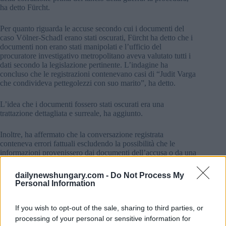
ha detto Fürcht.
Per quanto riguarda le accuse secondo cui i documenti del
caso Völner-Schadl erano stati oscurati, Fürcht ha detto che i
documenti non erano stati manipolati e l’ufficio del
procuratore investigativo metropolitano aveva valutato tutti i
dati secondo la legislazione pertinente. L’indagine ha
concluso che le registrazioni contenevano casi di “Judit Varga
che condivideva pettegolezzi con suo marito”, ha detto.
L’idea che i documenti fossero stati oscurati era una
trattazione dettagliata e surreale, ha aggiunto.
Inoltre, ha affermato che la conversazione registrata
conteneva errori fattuali escludendo la possibilità che le
informazioni provenissero dai documenti dell’accusa o da una
persona a conoscenza di tali documenti.
dailynewshungary.com -
Do Not Process My
Mancanza di prove
Personal Information
I documenti stessi sono stati conservati in più copie in più
If you wish to opt-out of the sale, sharing to third parties, or
luoghi, anche presso la difesa e gli stessi sospettati, rendendo
impossibile la redazione, ha detto.
processing of your personal or sensitive information for