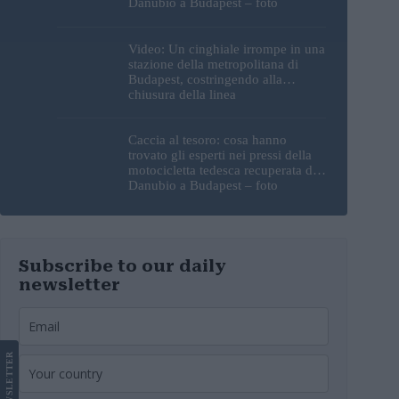
Danubio a Budapest – foto
Video: Un cinghiale irrompe in una
stazione della metropolitana di
Budapest, costringendo alla
chiusura della linea
Caccia al tesoro: cosa hanno
trovato gli esperti nei pressi della
motocicletta tedesca recuperata dal
Danubio a Budapest – foto
Subscribe to our daily
newsletter
LETTER