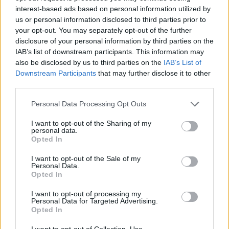
Leave a Reply
interest-based ads based on personal information utilized by
us or personal information disclosed to third parties prior to
Your email address will not be published.
Required fields are marked
*
your opt-out. You may separately opt-out of the further
disclosure of your personal information by third parties on the
Name
*
IAB’s list of downstream participants. This information may
also be disclosed by us to third parties on the
IAB’s List of
Email
*
Downstream Participants
that may further disclose it to other
third parties.
Website
Please note that this website/app uses one or more Google
Personal Data Processing Opt Outs
services and may gather and store information including but
Add Comment
*
not limited to your visit or usage behaviour. You may click to
I want to opt-out of the Sharing of my
personal data.
grant or deny consent to Google and its third-party tags to
Opted In
use your data for below specified purposes in below Google
consent section.
I want to opt-out of the Sale of my
Personal Data.
Opted In
I want to opt-out of processing my
Personal Data for Targeted Advertising.
Save my name, email and website in this browser for the
Opted In
next time I comment.
I want to opt-out of Collection, Use,