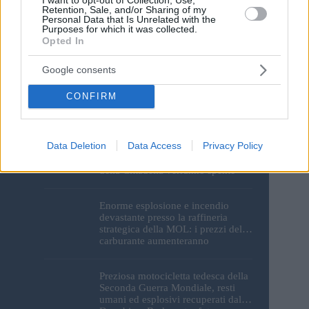
Retention, Sale, and/or Sharing of my
Post Comment
Personal Data that Is Unrelated with the
Purposes for which it was collected.
Opted In
Google consents
CONFIRM
I monumenti di Budapest
Data Deletion
Data Access
Privacy Policy
resteranno al buio: le luci del
Parlamento, del Castello di Buda e
della Cittadella verranno spente
Enorme esplosione e incendio
devastante presso la raffineria
strategica della MOL: i prezzi del
carburante aumenteranno
nuovamente?
Preziosa motocicletta tedesca della
Seconda Guerra Mondiale, resti
umani ed esplosivi recuperati dal