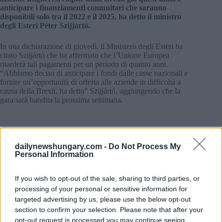
anticipare i finanziamenti comunitari che saranno
disponibili solo tra il 2022 e il 2025, ha detto il ministro
degli Esteri Péter Szijjártó.
In una dichiarazione di giovedì, il Ministero degli Esteri ha
citato Szijjártó che ha affermato che l’Unione Europea
ritarderà tali pagamenti per un periodo di quattro anni.
“Abbiamo deciso di anticipare i fondi dalle casse nazionali e
fornire un’opportunità di offerta alle aziende in difficoltà a
causa della Brexit, ha detto” Szijjártó, aggiungendo che la
gara sarà bandita la prossima settimana.
Il governo finanzierà la produzione di prodotti farmaceutici
dailynewshungary.com -
Do Not Process My
contro il coronavirus
Personal Information
Fonte: MTI
If you wish to opt-out of the sale, sharing to third parties, or
processing of your personal or sensitive information for
Tags
targeted advertising by us, please use the below opt-out
#
brexit
#
economia ungherese
#
governo ungherese
section to confirm your selection. Please note that after your
opt-out request is processed you may continue seeing
#
uk
#
ungheria
#
unione europea