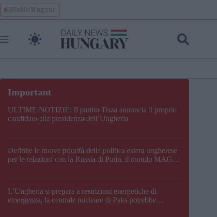
Skip
HelloMagyar
to
content
ULTIME NOTIZIE: Il partito Tisza annuncia il proprio
candidato alla presidenza dell’Ungheria
Definite le nuove priorità della politica estera ungherese
per le relazioni con la Russia di Putin, il mondo MAGA,
l’UE, il V4, la NATO e i Balcani
L’Ungheria si prepara a restrizioni energetiche di
emergenza; la centrale nucleare di Paks potrebbe
chiudere questo fine settimana