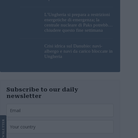
sorprendente
L’Ungheria si prepara a restrizioni
energetiche di emergenza; la
centrale nucleare di Paks potrebbe
chiudere questo fine settimana
Crisi idrica sul Danubio: navi-
albergo e navi da carico bloccate in
Ungheria
Subscribe to our daily
newsletter
LETTER
NEWS