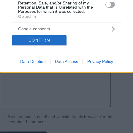
Leave a Reply
Retention, Sale, and/or Sharing of my
Personal Data that Is Unrelated with the
Your email address will not be published.
Required fields are marked
*
Purposes for which it was collected.
Opted In
Name
*
Google consents
Email
*
CONFIRM
Website
Data Deletion
Data Access
Privacy Policy
Add Comment
*
Save my name, email and website in this browser for the
next time I comment.