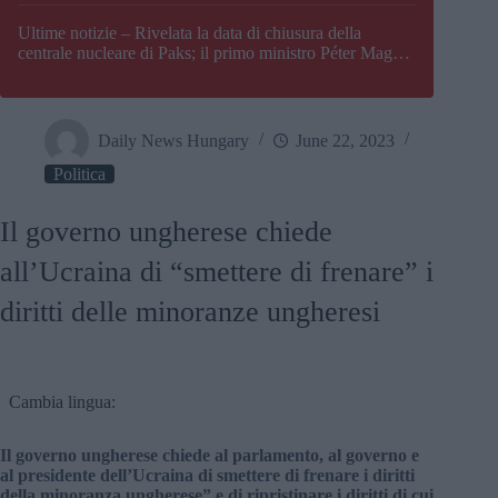
Paks
Ultime notizie – Rivelata la data di chiusura della
centrale nucleare di Paks; il primo ministro Péter Magyar
afferma che l’Ungheria potrebbe trovarsi ad affrontare
una crisi energetica
Daily News Hungary
June 22, 2023
Politica
Il governo ungherese chiede
all’Ucraina di “smettere di frenare” i
diritti delle minoranze ungheresi
Cambia lingua:
Il governo ungherese chiede al parlamento, al governo e
al presidente dell’Ucraina di smettere di frenare i diritti
della minoranza ungherese” e di ripristinare i diritti di cui