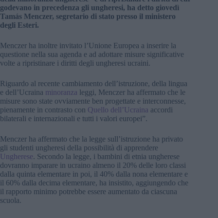
godevano in precedenza gli ungheresi, ha detto giovedì
Tamás Menczer, segretario di stato presso il ministero
degli Esteri.
Menczer ha inoltre invitato l’Unione Europea a inserire la
questione nella sua agenda e ad adottare misure significative
volte a ripristinare i diritti degli ungheresi ucraini.
Riguardo al recente cambiamento dell’istruzione, della lingua
e dell’Ucraina
minoranza
leggi, Menczer ha affermato che le
misure sono state ovviamente ben progettate e interconnesse,
pienamente in contrasto con
Quello dell’Ucraina
accordi
bilaterali e internazionali e tutti i valori europei”.
Menczer ha affermato che la legge sull’istruzione ha privato
gli studenti ungheresi della possibilità di apprendere
Ungherese
. Secondo la legge, i bambini di etnia ungherese
dovranno imparare in ucraino almeno il 20% delle loro classi
dalla quinta elementare in poi, il 40% dalla nona elementare e
il 60% dalla decima elementare, ha insistito, aggiungendo che
il rapporto minimo potrebbe essere aumentato da ciascuna
scuola.