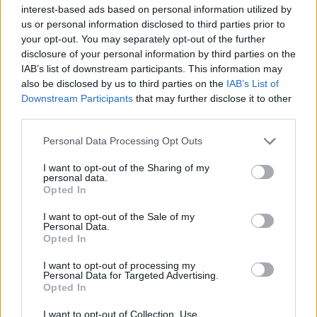
se completerà le sue regole per le minoranze etniche in linea
interest-based ads based on personal information utilized by
con le raccomandazioni del Consiglio d’Europa, ha affermato
us or personal information disclosed to third parties prior to
Menczer.
your opt-out. You may separately opt-out of the further
disclosure of your personal information by third parties on the
Il
Governatori ungheresi
t non sosterrà l’integrazione
IAB’s list of downstream participants. This information may
dell’Ucraina nell’UE e nella NATO finché il paese continuerà
also be disclosed by us to third parties on the
IAB’s List of
a limitare i diritti della minoranza etnica ungherese e si
Downstream Participants
that may further disclose it to other
rifiuterà di reintrodurre i suoi diritti precedenti, ha affermato
Menczer.
third parties.
Please note that this website/app uses one or more Google
Personal Data Processing Opt Outs
Ha preso atto dei conflitti spiacevoli del governo ungherese
services and may gather and store information including but
con l’Ucraina prima della guerra per i diritti della minoranza
etnica, ma “il partito ungherese era disposto a mettere da parte
not limited to your visit or usage behaviour. You may click to
I want to opt-out of the Sharing of my
personal data.
la questione quando scoppiò la guerra, ma si rammarica di
grant or deny consent to Google and its third-party tags to
Opted In
vedere che ciò agisce contro
Transcarpazi
Gli ungheresi e il
use your data for below specified purposes in below Google
contenimento sistematico dei loro diritti continuano, ha detto
consent section.
I want to opt-out of the Sale of my
il segretario di Stato.
Personal Data.
Opted In
I want to opt-out of processing my
Personal Data for Targeted Advertising.
Tags
Opted In
#
governo ungherese
#
istruzione
#
minoranza
#
transcarpazia
#
ucraina
#
ungheria
#
unione europea
I want to opt-out of Collection, Use,