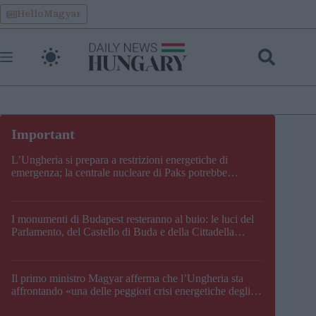
Skip
HelloMagyar
to
content
L’Ungheria si prepara a restrizioni energetiche di
emergenza; la centrale nucleare di Paks potrebbe
chiudere questo fine settimana
I monumenti di Budapest resteranno al buio: le luci del
Parlamento, del Castello di Buda e della Cittadella
verranno spente
Il primo ministro Magyar afferma che l’Ungheria sta
affrontando «una delle peggiori crisi energetiche degli
ultimi decenni» e comunica la nuova data di chiusura di