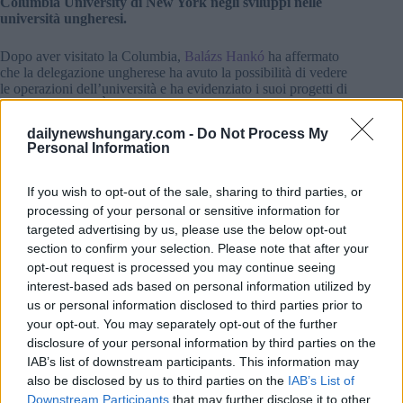
Columbia University di New York negli sviluppi nelle
università ungheresi.
Dopo aver visitato la Columbia,
Balázs Hankó
ha affermato
che la delegazione ungherese ha avuto la possibilità di vedere
le operazioni dell’università e ha evidenziato i suoi progetti di
ricerca e risultati. È stata inoltre data loro l’opportunità di
presentare la riforma dell’istruzione superiore ungherese, con
dailynewshungary.com -
Do Not Process My
particolare riguardo alla ricerca e all’innovazione. “È stato
Personal Information
raggiunto un accordo sulle modalità con cui ricercatori e
studenti dell’università di New York possono aiutare lo
sviluppo delle università ungheresi, ha affermato il ministro.
If you wish to opt-out of the sale, sharing to third parties, or
processing of your personal or sensitive information for
Durante la sua visita, Hankó ha tenuto una conferenza al
targeted advertising by us, please use the below opt-out
New York Young Republican Club, concentrandosi sui
section to confirm your selection. Please note that after your
risultati della politica familiare, dell’istruzione superiore,
opt-out request is processed you may continue seeing
dell’innovazione e della cultura dell’Ungheria. Giovedì
interest-based ads based on personal information utilized by
Hankó incontrerà i membri dell’amministrazione statunitense,
tra cui Linda McMahon, la segretaria americana
us or personal information disclosed to third parties prior to
dell’istruzione.
your opt-out. You may separately opt-out of the further
disclosure of your personal information by third parties on the
Leggi anche:
IAB’s list of downstream participants. This information may
also be disclosed by us to third parties on the
IAB’s List of
Il personale della più grande università ungherese
Downstream Participants
that may further disclose it to other