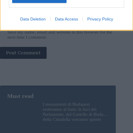
Data Deletion
Data Access
Privacy Policy
Save my name, email and website in this browser for the
next time I comment.
Post Comment
I monumenti di Budapest
resteranno al buio: le luci del
Parlamento, del Castello di Buda e
della Cittadella verranno spente