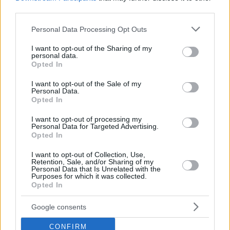
difende la libertà di riunione e le persone LGBTQI
third parties.
Le università ungheresi saltano nelle classifiche globali,
afferma il ministero
Please note that this website/app uses one or more Google
Personal Data Processing Opt Outs
services and may gather and store information including but
not limited to your visit or usage behaviour. You may click to
I want to opt-out of the Sharing of my
Tags
personal data.
grant or deny consent to Google and its third-party tags to
Opted In
#
governo ungherese
#
istruzione
#
istruzione superiore
use your data for below specified purposes in below Google
#
stati uniti
#
ungheria
consent section.
I want to opt-out of the Sale of my
Leave a Reply
Personal Data.
Opted In
Your email address will not be published.
Required fields are marked
*
I want to opt-out of processing my
Personal Data for Targeted Advertising.
Name
*
Opted In
Email
*
I want to opt-out of Collection, Use,
Retention, Sale, and/or Sharing of my
Personal Data that Is Unrelated with the
Website
Purposes for which it was collected.
Opted In
Add Comment
*
Google consents
CONFIRM