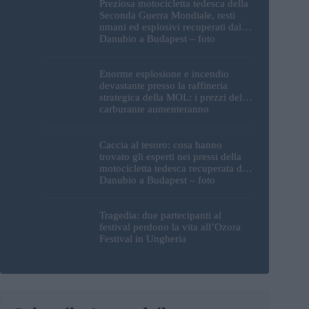
Preziosa motocicletta tedesca della
Seconda Guerra Mondiale, resti
umani ed esplosivi recuperati dal
Danubio a Budapest – foto
Enorme esplosione e incendio
devastante presso la raffineria
strategica della MOL: i prezzi del
carburante aumenteranno
nuovamente?
Caccia al tesoro: cosa hanno
trovato gli esperti nei pressi della
motocicletta tedesca recuperata dal
Danubio a Budapest – foto
Tragedia: due partecipanti al
festival perdono la vita all’Ozora
Festival in Ungheria