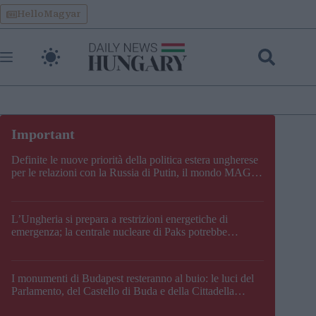
Skip
HelloMagyar
to
content
Definite le nuove priorità della politica estera ungherese
per le relazioni con la Russia di Putin, il mondo MAGA,
l’UE, il V4, la NATO e i Balcani
L’Ungheria si prepara a restrizioni energetiche di
emergenza; la centrale nucleare di Paks potrebbe
chiudere questo fine settimana
I monumenti di Budapest resteranno al buio: le luci del
Parlamento, del Castello di Buda e della Cittadella
verranno spente