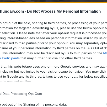
shungary.com -
Do Not Process My Personal Information
to opt-out of the sale, sharing to third parties, or processing of your per
l briefing del governo ungherese del 30 ottobre 2024. 
formation for targeted advertising by us, please use the below opt-out s
r selection. Please note that after your opt-out request is processed y
er un periodo di cinque anni, ha detto.
eing interest-based ads based on personal information utilized by us or
disclosed to third parties prior to your opt-out. You may separately opt-
o la nascita del primo figlio dei mutuatari Dopo la
losure of your personal information by third parties on the IAB’s list of
per ulteriori due anni e la metà del capitale sarà
. This information may also be disclosed by us to third parties on the
IA
ale sarà perdonato per intero.
Participants
that may further disclose it to other third parties.
 that this website/app uses one or more Google services and may gath
re” se il PPE può confutare le
including but not limited to your visit or usage behaviour. You may click 
 to Google and its third-party tags to use your data for below specifi
ogle consent section.
tito popolare europeo sarà in grado di confutare le
l Data Processing Opt Outs
ulyás. “Siamo interessati a vedere se le accuse sono
orruzione, non solo all’interno delle sue fila, ma anche
o opt-out of the Sharing of my personal data.