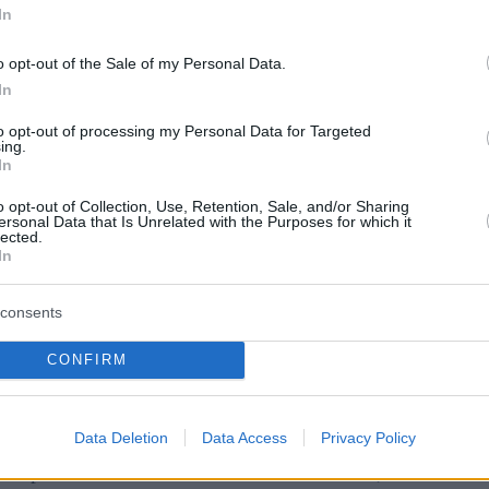
ha affermato.
In
o opt-out of the Sale of my Personal Data.
proposta per raddoppiare il credito
In
to opt-out of processing my Personal Data for Targeted
ing.
In
ddoppiare l’agevolazione fiscale per le famiglie che
amiliare dovrebbe essere implementato in due fasi, dal 1
o opt-out of Collection, Use, Retention, Sale, and/or Sharing
rmato.
ersonal Data that Is Unrelated with the Purposes for which it
lected.
In
vo bilancio di politica economica”
consents
 di politica economica” in una conferenza stampa
CONFIRM
netto, Gulyás ha osservato che il bilancio conteneva
Data Deletion
Data Access
Privacy Policy
temente annunciato. I dettagli delle 21 misure vengono
iù importanti della Consultazione Nazionale, un