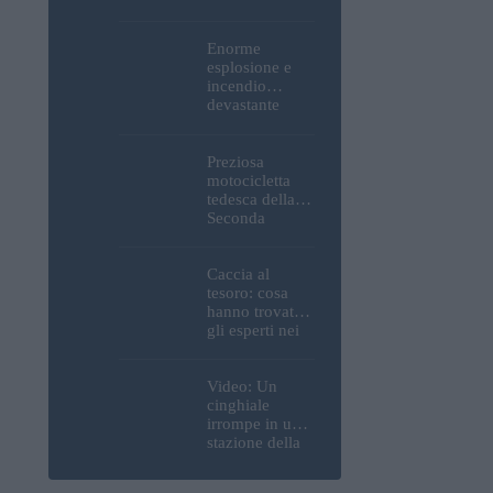
Parlamento, del
Castello di
Buda e della
Enorme
Cittadella
esplosione e
verranno
incendio
spente
devastante
presso la
raffineria
strategica della
Preziosa
MOL: i prezzi
motocicletta
del carburante
tedesca della
aumenteranno
Seconda
nuovamente?
Guerra
Mondiale, resti
umani ed
Caccia al
esplosivi
tesoro: cosa
recuperati dal
hanno trovato
Danubio a
gli esperti nei
Budapest –
pressi della
foto
motocicletta
tedesca
Video: Un
recuperata dal
cinghiale
Danubio a
irrompe in una
Budapest –
stazione della
foto
metropolitana
di Budapest,