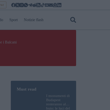
yar
do
Sport
Notizie flash
e i Balcani
I monumenti di
Budapest
resteranno al
buio: le luci del