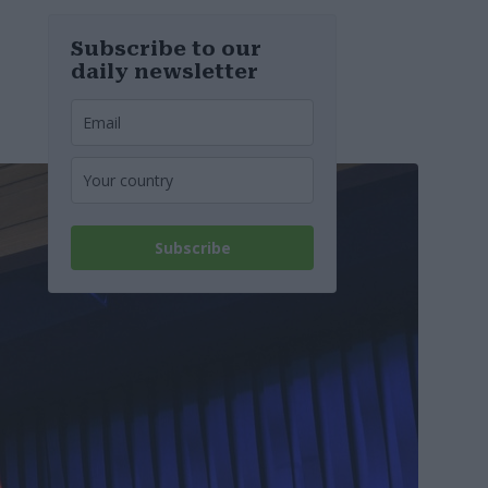
costringendo
alla chiusura
della linea
Subscribe to our
daily newsletter
Subscribe