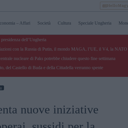
HelloMag
conomia – Affari
Società
Cultura
Speciale Ungheria
Mon
 presidenza dell’Ungheria
e relazioni con la Russia di Putin, il mondo MAGA, l’UE, il V4, la NATO 
centrale nucleare di Paks potrebbe chiudere questo fine settimana
o, del Castello di Buda e della Cittadella verranno spente
ca
enta nuove iniziative
perai, sussidi per la