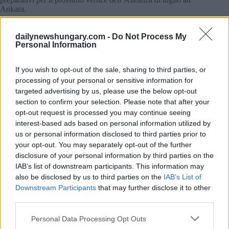
Ankara.
Tra le questioni chiave che si prevede domineranno il vertice
dailynewshungary.com -
Do Not Process My
vi sono l’aumento della spesa per la difesa tra gli Stati
Personal Information
membri, l’espansione della capacità dell’industria della difesa
europea e il mantenimento del sostegno a lungo termine
all’Ucraina.
If you wish to opt-out of the sale, sharing to third parties, or
processing of your personal or sensitive information for
Negli ultimi giorni, Mark Rutte ha ripetutamente sostenuto
targeted advertising by us, please use the below opt-out
che i Paesi europei devono assumere un ruolo maggiore nel
section to confirm your selection. Please note that after your
sostenere le capacità di difesa della NATO in un contesto di
opt-out request is processed you may continue seeing
crescente incertezza geopolitica.
interest-based ads based on personal information utilized by
us or personal information disclosed to third parties prior to
your opt-out. You may separately opt-out of the further
disclosure of your personal information by third parties on the
IAB’s list of downstream participants. This information may
also be disclosed by us to third parties on the
IAB’s List of
Downstream Participants
that may further disclose it to other
third parties.
Please note that this website/app uses one or more Google
Personal Data Processing Opt Outs
services and may gather and store information including but