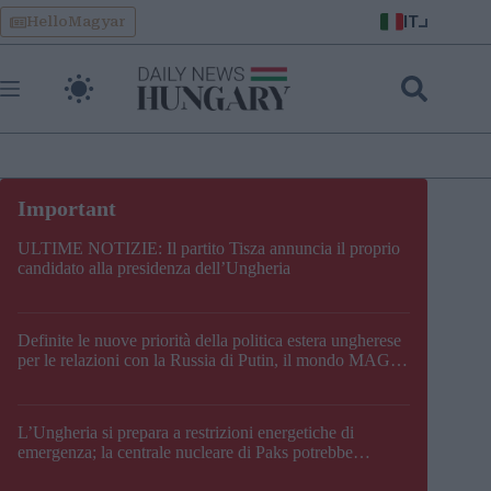
Skip
IT
HelloMagyar
to
content
ULTIME NOTIZIE: Il partito Tisza annuncia il proprio
candidato alla presidenza dell’Ungheria
Definite le nuove priorità della politica estera ungherese
per le relazioni con la Russia di Putin, il mondo MAGA,
l’UE, il V4, la NATO e i Balcani
L’Ungheria si prepara a restrizioni energetiche di
emergenza; la centrale nucleare di Paks potrebbe
chiudere questo fine settimana