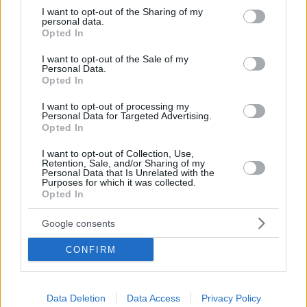
not limited to your visit or usage behaviour. You may click to
I want to opt-out of the Sharing of my
personal data.
grant or deny consent to Google and its third-party tags to
Opted In
use your data for below specified purposes in below Google
consent section.
I want to opt-out of the Sale of my
Personal Data.
Opted In
I want to opt-out of processing my
Personal Data for Targeted Advertising.
Opted In
I want to opt-out of Collection, Use,
Retention, Sale, and/or Sharing of my
Personal Data that Is Unrelated with the
Purposes for which it was collected.
Opted In
Google consents
CONFIRM
L’Ungheria mantiene una posizione cauta sugli aiuti militari
all’Ucraina
Nonostante il tono più caldo nei confronti della NATO e
Data Deletion
Data Access
Privacy Policy
dell’UE, il nuovo governo ungherese continua ad assumere