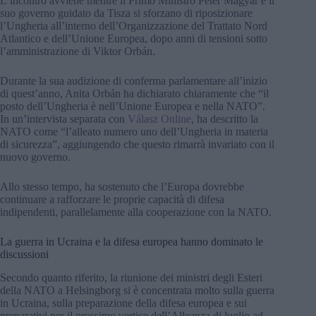
L’incontro avviene mentre il Primo Ministro Péter Magyar e il
suo governo guidato da Tisza si sforzano di riposizionare
l’Ungheria all’interno dell’Organizzazione del Trattato Nord
Atlantico e dell’Unione Europea, dopo anni di tensioni sotto
l’amministrazione di Viktor Orbán.
Durante la sua audizione di conferma parlamentare all’inizio
di quest’anno, Anita Orbán ha dichiarato chiaramente che “il
posto dell’Ungheria è nell’Unione Europea e nella NATO”.
In un’intervista separata con
Válasz Online
, ha descritto la
NATO come “l’alleato numero uno dell’Ungheria in materia
di sicurezza”, aggiungendo che questo rimarrà invariato con il
nuovo governo.
Allo stesso tempo, ha sostenuto che l’Europa dovrebbe
continuare a rafforzare le proprie capacità di difesa
indipendenti, parallelamente alla cooperazione con la NATO.
La guerra in Ucraina e la difesa europea hanno dominato le
discussioni
Secondo quanto riferito, la riunione dei ministri degli Esteri
della NATO a Helsingborg si è concentrata molto sulla guerra
in Ucraina, sulla preparazione della difesa europea e sui
preparativi per il prossimo vertice dell’Alleanza di luglio ad