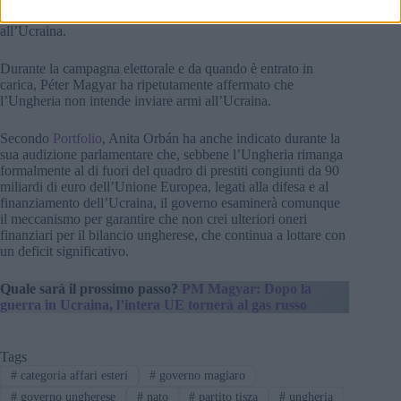
una posizione cauta riguardo al sostegno militare diretto
all’Ucraina.
Durante la campagna elettorale e da quando è entrato in
carica, Péter Magyar ha ripetutamente affermato che
l’Ungheria non intende inviare armi all’Ucraina.
Secondo
Portfolio
, Anita Orbán ha anche indicato durante la
sua audizione parlamentare che, sebbene l’Ungheria rimanga
formalmente al di fuori del quadro di prestiti congiunti da 90
miliardi di euro dell’Unione Europea, legati alla difesa e al
finanziamento dell’Ucraina, il governo esaminerà comunque
il meccanismo per garantire che non crei ulteriori oneri
finanziari per il bilancio ungherese, che continua a lottare con
un deficit significativo.
Quale sarà il prossimo passo?
PM Magyar: Dopo la
guerra in Ucraina, l’intera UE tornerà al gas russo
Tags
#
categoria affari esteri
#
governo magiaro
#
governo ungherese
#
nato
#
partito tisza
#
ungheria