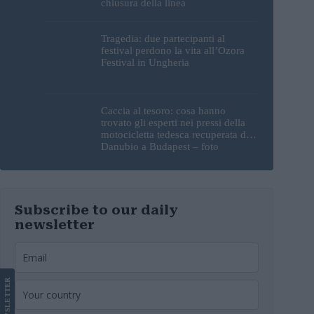
chiusura della linea
Tragedia: due partecipanti al
festival perdono la vita all’Ozora
Festival in Ungheria
Caccia al tesoro: cosa hanno
trovato gli esperti nei pressi della
motocicletta tedesca recuperata dal
Danubio a Budapest – foto
Subscribe to our daily
newsletter
LETTER