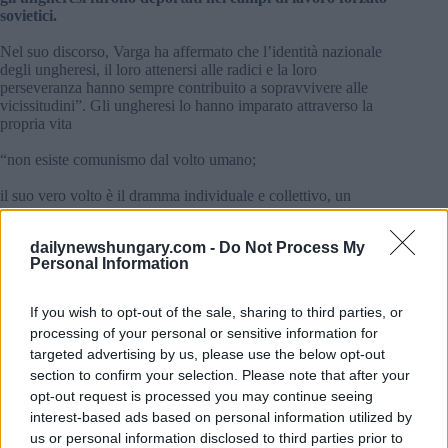
sovietici.
Nel suo discorso, Varga ha affermato che l’identità nazionale
degli ungheresi, il loro attenersi alle radici e la loro
perseveranza hanno sempre contribuito a sopravvivere alle
vicissitudini”. Gli ungheresi lo hanno imparato attraverso la
propria vita
“non esiste comunismo dal volto umano;
il suo vero volto è il dramma individuale e collettivo, un
terrore che si intreccia, che calpesta i diritti umani e i campi di
lavoro forzato, ha affermato.
dailynewshungary.com -
Do Not Process My
Personal Information
Fonte: MTI
If you wish to opt-out of the sale, sharing to third parties, or
Tags
processing of your personal or sensitive information for
#
anniversario
#
ungheria
targeted advertising by us, please use the below opt-out
Leave a Reply
section to confirm your selection. Please note that after your
opt-out request is processed you may continue seeing
Your email address will not be published.
Required fields are marked
*
interest-based ads based on personal information utilized by
us or personal information disclosed to third parties prior to
Name
*