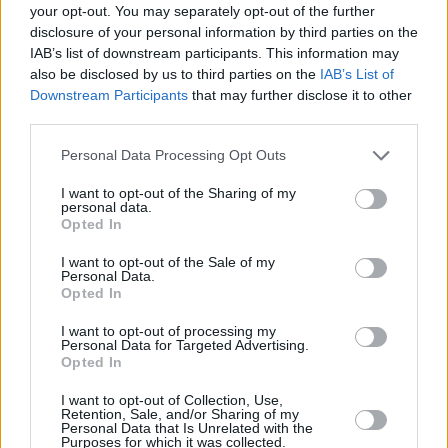
your opt-out. You may separately opt-out of the further
disclosure of your personal information by third parties on the
Email
*
IAB’s list of downstream participants. This information may
also be disclosed by us to third parties on the
IAB’s List of
Website
Downstream Participants
that may further disclose it to other
third parties.
Add Comment
*
Please note that this website/app uses one or more Google
Personal Data Processing Opt Outs
services and may gather and store information including but
not limited to your visit or usage behaviour. You may click to
I want to opt-out of the Sharing of my
personal data.
grant or deny consent to Google and its third-party tags to
Opted In
use your data for below specified purposes in below Google
consent section.
I want to opt-out of the Sale of my
Personal Data.
Opted In
Save my name, email and website in this browser for the
next time I comment.
I want to opt-out of processing my
Personal Data for Targeted Advertising.
Opted In
Post Comment
I want to opt-out of Collection, Use,
Retention, Sale, and/or Sharing of my
Personal Data that Is Unrelated with the
Purposes for which it was collected.