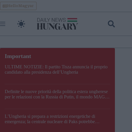
Skip
HelloMagyar
to
content
ULTIME NOTIZIE: Il partito Tisza annuncia il proprio
candidato alla presidenza dell’Ungheria
Definite le nuove priorità della politica estera ungherese
per le relazioni con la Russia di Putin, il mondo MAGA,
l’UE, il V4, la NATO e i Balcani
L’Ungheria si prepara a restrizioni energetiche di
emergenza; la centrale nucleare di Paks potrebbe
chiudere questo fine settimana