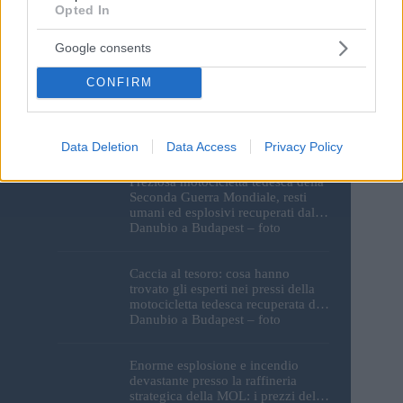
Opted In
Google consents
CONFIRM
I monumenti di Budapest
resteranno al buio: le luci del
Parlamento, del Castello di Buda e
della Cittadella verranno spente
Data Deletion
Data Access
Privacy Policy
Preziosa motocicletta tedesca della
Seconda Guerra Mondiale, resti
umani ed esplosivi recuperati dal
Danubio a Budapest – foto
Caccia al tesoro: cosa hanno
trovato gli esperti nei pressi della
motocicletta tedesca recuperata dal
Danubio a Budapest – foto
Enorme esplosione e incendio
devastante presso la raffineria
strategica della MOL: i prezzi del