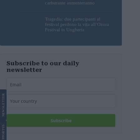
carburante aumenteranno
nuovamente?
Tragedia: due partecipanti al
festival perdono la vita all’Ozora
Festival in Ungheria
Subscribe to our daily
newsletter
LETTER
NEWS
Subscribe
US
SUPPORT