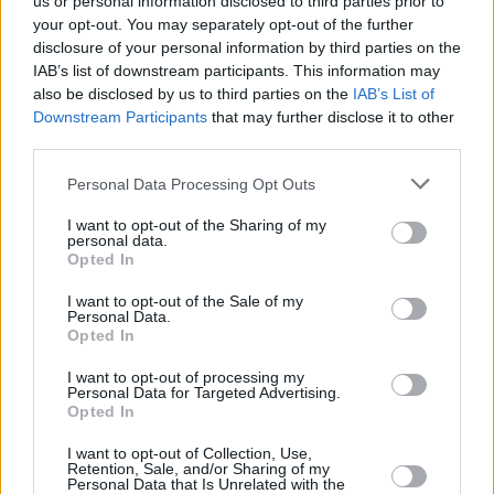
us or personal information disclosed to third parties prior to
your opt-out. You may separately opt-out of the further
Riferendosi all’UE, Varga ha detto “più tardi, hanno lanciato
disclosure of your personal information by third parties on the
un attacco contro di noi in entrambi i casi Oggi, d’altra parte,
IAB’s list of downstream participants. This information may
sempre più persone pensano che l’Ungheria abbia preso la
also be disclosed by us to third parties on the
IAB’s List of
decisione giusta.
In realtà, ora farebbero tutti lo stesso Siamo ansiosi di vedere
Downstream Participants
that may further disclose it to other
sviluppi futuri, ha aggiunto”.
third parties.
Please note that this website/app uses one or more Google
Non sorprende: gli ungheresi rifiutano le quote di
Personal Data Processing Opt Outs
migranti!
services and may gather and store information including but
Ungheria, Polonia cooperano nella gestione della
not limited to your visit or usage behaviour. You may click to
I want to opt-out of the Sharing of my
migrazione, afferma FM Szijjártó
personal data.
grant or deny consent to Google and its third-party tags to
Opted In
use your data for below specified purposes in below Google
consent section.
I want to opt-out of the Sale of my
Tags
Personal Data.
#
brexit
#
corte europea dei diritti umani
Opted In
#
corte europea di giustizia
#
europa
#
migrazione
I want to opt-out of processing my
#
referendum sulle quote migranti
#
ungheria
Personal Data for Targeted Advertising.
#
unione europea
Opted In
Leave a Reply
I want to opt-out of Collection, Use,
Your email address will not be published.
Required fields are marked
*
Retention, Sale, and/or Sharing of my
Personal Data that Is Unrelated with the