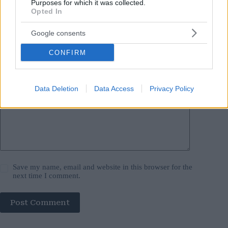
Purposes for which it was collected.
Opted In
Name
*
Google consents
Email
*
CONFIRM
Website
Add Comment
*
Data Deletion
Data Access
Privacy Policy
Save my name, email and website in this browser for the
next time I comment.
Post Comment