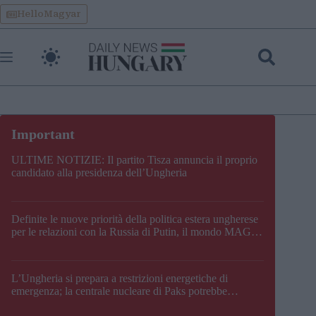
Skip
HelloMagyar
to
content
ULTIME NOTIZIE: Il partito Tisza annuncia il proprio
candidato alla presidenza dell’Ungheria
Definite le nuove priorità della politica estera ungherese
per le relazioni con la Russia di Putin, il mondo MAGA,
l’UE, il V4, la NATO e i Balcani
L’Ungheria si prepara a restrizioni energetiche di
emergenza; la centrale nucleare di Paks potrebbe
chiudere questo fine settimana