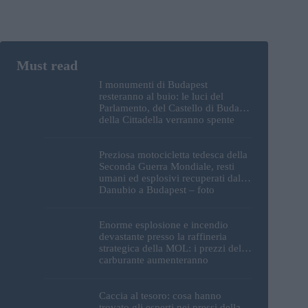
I monumenti di Budapest
resteranno al buio: le luci del
Parlamento, del Castello di Buda e
della Cittadella verranno spente
Preziosa motocicletta tedesca della
Seconda Guerra Mondiale, resti
umani ed esplosivi recuperati dal
Danubio a Budapest – foto
Enorme esplosione e incendio
devastante presso la raffineria
strategica della MOL: i prezzi del
carburante aumenteranno
nuovamente?
Caccia al tesoro: cosa hanno
trovato gli esperti nei pressi della