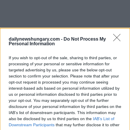
I divieti ospedalieri erano all’ordine del giorno durante la fase
peggiore dell’epidemia, ma questa è la prima misura del
dailynewshungary.com -
Do Not Process My
genere nel settore sanitario domestico da quando la quarta
Personal Information
ondata si è attenuata questa primavera.
If you wish to opt-out of the sale, sharing to third parties, or
Anche se non vale la pena trarre grandi conclusioni da un
processing of your personal or sensitive information for
centinaio di commenti su Facebook, il post dell’ospedale è
targeted advertising by us, please use the below opt-out
degno di nota per l’alta proporzione e il tono isterico delle
section to confirm your selection. Please note that after your
reazioni che le misure di restrizione epidemica sono in realtà
parte di un piano di genocidio dietro le quinte Questo non fa
opt-out request is processed you may continue seeing
ben sperare se l’epidemia diventa di nuovo grave e l’uso di
interest-based ads based on personal information utilized by
mascherine o misure di protezione simili devono essere
us or personal information disclosed to third parties prior to
ripristinate.
your opt-out. You may separately opt-out of the further
disclosure of your personal information by third parties on the
Inoltre, János Lázár, ministro delle costruzioni e degli
IAB’s list of downstream participants. This information may
investimenti, ha riconosciuto di farlo
Blikk
che si aspettava il
also be disclosed by us to third parties on the
IAB’s List of
ritorno del COVID questo autunno. Pertanto, hanno bisogno
Downstream Participants
that may further disclose it to other
di risorse finanziarie per prepararsi a ciò.