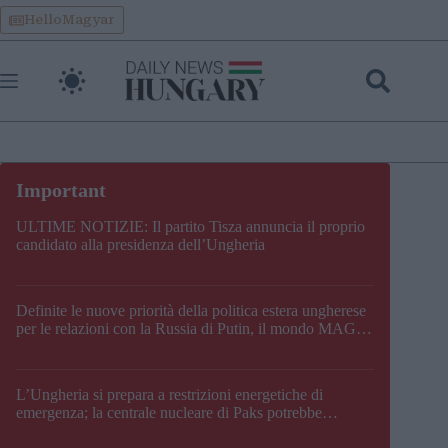
Skip
HelloMagyar
to
content
ULTIME NOTIZIE: Il partito Tisza annuncia il proprio
candidato alla presidenza dell’Ungheria
Definite le nuove priorità della politica estera ungherese
per le relazioni con la Russia di Putin, il mondo MAGA,
l’UE, il V4, la NATO e i Balcani
L’Ungheria si prepara a restrizioni energetiche di
emergenza; la centrale nucleare di Paks potrebbe
chiudere questo fine settimana