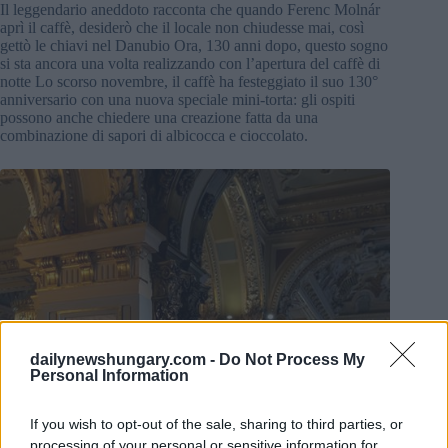
Il leggendario aneddoto racconta che quando Ferenc Molnár
aprì il caffè, desiderò che il locale non chiudesse mai, così
gettò le chiavi nel Danubio Ora, 130 anni dopo, questo sogno
si sta ancora una volta realizzando con l’apertura del caffè di
notte Lo scorso novembre, il caffè ha festeggiato il suo 130°
anniversario con una nuova speciale mini-torta: gli ospiti
possono anche chiedere una creazione fatta da una
combinazione di sapori di albicocca e cioccolato.
dailynewshungary.com -
Do Not Process My
Personal Information
If you wish to opt-out of the sale, sharing to third parties, or
processing of your personal or sensitive information for