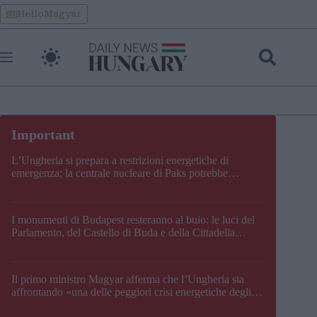
Skip
HelloMagyar
to
content
L’Ungheria si prepara a restrizioni energetiche di
emergenza; la centrale nucleare di Paks potrebbe
chiudere questo fine settimana
I monumenti di Budapest resteranno al buio: le luci del
Parlamento, del Castello di Buda e della Cittadella
verranno spente
Il primo ministro Magyar afferma che l’Ungheria sta
affrontando «una delle peggiori crisi energetiche degli
ultimi decenni» e comunica la nuova data di chiusura di