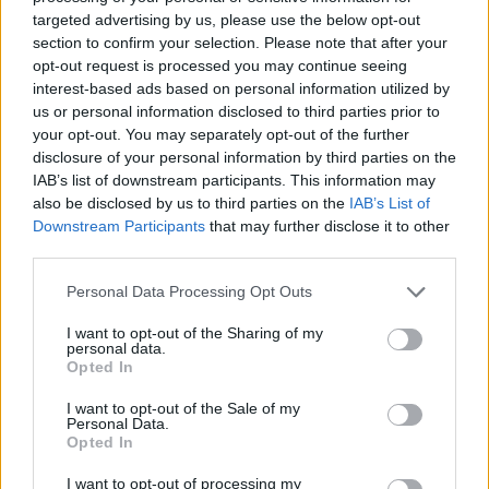
targeted advertising by us, please use the below opt-out
section to confirm your selection. Please note that after your
opt-out request is processed you may continue seeing
interest-based ads based on personal information utilized by
us or personal information disclosed to third parties prior to
your opt-out. You may separately opt-out of the further
disclosure of your personal information by third parties on the
IAB’s list of downstream participants. This information may
also be disclosed by us to third parties on the
IAB’s List of
Downstream Participants
that may further disclose it to other
third parties.
Please note that this website/app uses one or more Google
Personal Data Processing Opt Outs
services and may gather and store information including but
not limited to your visit or usage behaviour. You may click to
I want to opt-out of the Sharing of my
personal data.
grant or deny consent to Google and its third-party tags to
Fonte: eventrend.hu
Opted In
use your data for below specified purposes in below Google
New York serve tra i 2.500 e i 3.000 ospiti al giorno, il che si
traduce in oltre 1 milione di ospiti all’anno Questa sfida senza
consent section.
I want to opt-out of the Sale of my
precedenti richiede un’enorme quantità di organizzazione Il
Personal Data.
team di CER Ltd, parte del Gruppo Eventrend, che gestisce il
Opted In
New York Cafè
, si impegna a svolgere questo orgoglioso
compito con la massima professionalità.
I want to opt-out of processing my