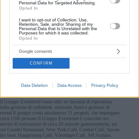
Personal Data for Targeted Advertising.
Opted In
I want to opt-out of Collection, Use,
Retention, Sale, and/or Sharing of my
Personal Data that Is Unrelated with the
Purposes for which it was collected.
Opted In
Google consents
CONFIRM
Data Deletion
Data Access
Privacy Policy
Foto: FB/NYC
Il Gruppo Eventrend vanta oltre tre decenni di esperienza
nella gestione di caffetterie, ristoranti, hotel e gestione di
eventi Il gruppo conta attualmente 31 progetti, che impiegano
circa 1100 persone Il Gruppo Eventrend è coinvolto nei
servizi di ristorazione di circa 20 aziende gastronomiche, tra
cui Gundel Restaurant, New York Café, Central Café, Spoon
the boat, Hauptrsrség Café, Városliget Café, Séf Asztala,