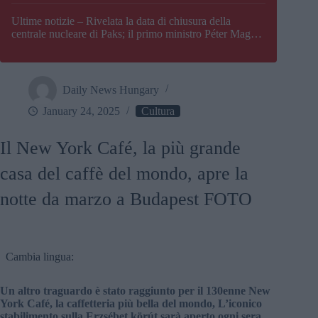
Paks
Ultime notizie – Rivelata la data di chiusura della
centrale nucleare di Paks; il primo ministro Péter Magyar
afferma che l’Ungheria potrebbe trovarsi ad affrontare
una crisi energetica
Daily News Hungary
January 24, 2025
Cultura
Il New York Café, la più grande
casa del caffè del mondo, apre la
notte da marzo a Budapest FOTO
Cambia lingua:
Un altro traguardo è stato raggiunto per il 130enne New
York Café, la caffetteria più bella del mondo, L’iconico
stabilimento sulla Erzsébet körút sarà aperto ogni sera