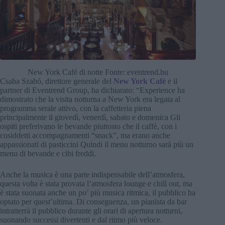
New York Café di notte Fonte: eventrend.hu
Csaba Szabó, direttore generale del
New York Cafè
e il
partner di Eventrend Group, ha dichiarato: “Experience ha
dimostrato che la visita notturna a New York era legata al
programma serale attivo, con la caffetteria piena
principalmente il giovedì, venerdì, sabato e domenica Gli
ospiti preferivano le bevande piuttosto che il caffè, con i
cosiddetti accompagnamenti “snack”, ma erano anche
appassionati di pasticcini Quindi il menu notturno sarà più un
menu di bevande e cibi freddi.
Anche la musica è una parte indispensabile dell’atmosfera,
questa volta è stata provata l’atmosfera lounge e chill out, ma
è stata suonata anche un po’ più musica ritmica, il pubblico ha
optato per quest’ultima. Di conseguenza, un pianista da bar
intratterrà il pubblico durante gli orari di apertura notturni,
suonando successi divertenti e dal ritmo più veloce.