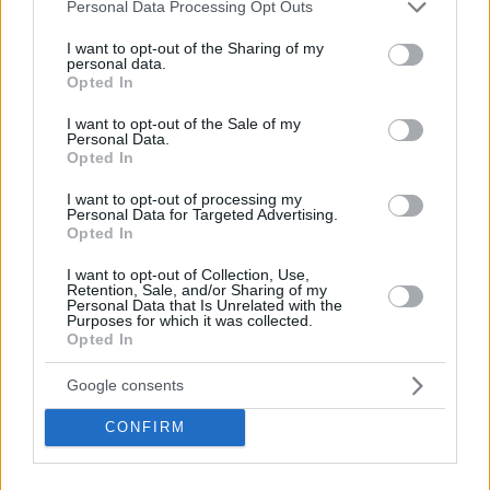
Please note that this website/app uses one or more Google
Personal Data Processing Opt Outs
services and may gather and store information including but
not limited to your visit or usage behaviour. You may click to
I want to opt-out of the Sharing of my
personal data.
grant or deny consent to Google and its third-party tags to
Opted In
use your data for below specified purposes in below Google
consent section.
I want to opt-out of the Sale of my
Personal Data.
La libertà, ha aggiunto, deve essere “combattuta per ogni
Opted In
day”, e il governo ungherese lo ha fatto in conformità con i
principi fondanti della sentenza
Fidesz
partito.
I want to opt-out of processing my
Personal Data for Targeted Advertising.
Nel suo discorso,
Gavin Cera
, presidente della
Club dei
Opted In
giovani repubblicani di New York
, ha ringraziato
l’Ungheria per aver difeso Israele e per essersi rifiutata di
I want to opt-out of Collection, Use,
sostenere una risoluzione dell’Assemblea generale delle
Retention, Sale, and/or Sharing of my
Personal Data that Is Unrelated with the
Nazioni Unite che esortava Israele a promulgare un cessate il
Purposes for which it was collected.
fuoco, ha detto a MTI che ciò che i conservatori americani
Opted In
hanno tratto ispirazione da Orban e dalla sua visione per il
futuro dell’Ungheria e dell’Europa che era incentrata sulle
famiglie, fermando l’immigrazione e proteggendo la
Google consents
sovranità.
CONFIRM