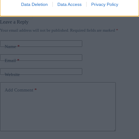
Tags
Data Deletion
Data Access
Privacy Policy
#
fidesz
#
governo ungherese
#
stati uniti
#
ungheria
#
viktor orban
Leave a Reply
Your email address will not be published.
Required fields are marked
*
Name
*
Email
*
Website
Add Comment
*