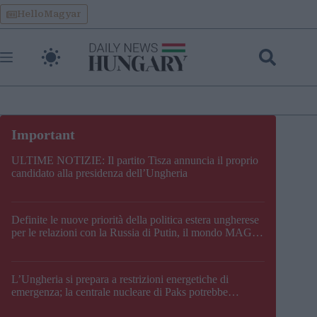
Skip
HelloMagyar
to
content
ULTIME NOTIZIE: Il partito Tisza annuncia il proprio
candidato alla presidenza dell’Ungheria
Definite le nuove priorità della politica estera ungherese
per le relazioni con la Russia di Putin, il mondo MAGA,
l’UE, il V4, la NATO e i Balcani
L’Ungheria si prepara a restrizioni energetiche di
emergenza; la centrale nucleare di Paks potrebbe
chiudere questo fine settimana