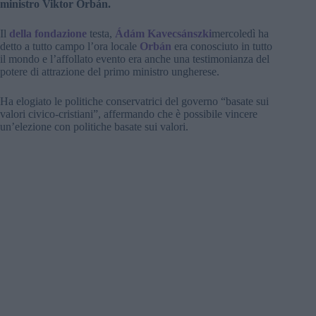
ministro Viktor Orbán.
Il
della fondazione
testa,
Ádám Kavecsánszki
mercoledì ha
detto a tutto campo l’ora locale
Orbán
era conosciuto in tutto
il mondo e l’affollato evento era anche una testimonianza del
potere di attrazione del primo ministro ungherese.
Ha elogiato le politiche conservatrici del governo “basate sui
valori civico-cristiani”, affermando che è possibile vincere
un’elezione con politiche basate sui valori.