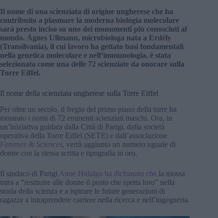
Il nome di una scienziata di origine ungherese che ha
contribuito a plasmare la moderna biologia molecolare
sarà presto inciso su uno dei monumenti più conosciuti al
mondo. Ágnes Ullmann, microbiologa nata a Erdély
(Transilvania), il cui lavoro ha gettato basi fondamentali
nella genetica molecolare e nell’immunologia, è stata
selezionata come una delle 72 scienziate da onorare sulla
Torre Eiffel.
Il nome della scienziata ungherese sulla Torre Eiffel
Per oltre un secolo, il fregio del primo piano della torre ha
mostrato i nomi di 72 eminenti scienziati maschi. Ora, in
un’iniziativa guidata dalla Città di Parigi, dalla società
operativa della Torre Eiffel (SETE) e dall’associazione
Femmes & Sciences
, verrà aggiunto un numero uguale di
donne con la stessa scritta e tipografia in oro.
Il sindaco di Parigi
Anne Hidalgo ha dichiarato che
la mossa
mira a “restituire alle donne il posto che spetta loro” nella
storia della scienza e a ispirare le future generazioni di
ragazze a intraprendere carriere nella ricerca e nell’ingegneria.