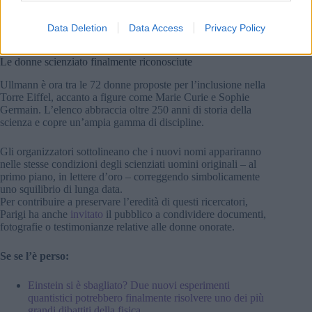
la cooperazione tra l’Istituto Pasteur e l’Università di Szeged
e servendo come membro esterno dell’Accademia delle
Data Deletion
Data Access
Privacy Policy
Scienze ungherese.
Le donne scienziato finalmente riconosciute
Ullmann è ora tra le 72 donne proposte per l’inclusione nella
Torre Eiffel, accanto a figure come Marie Curie e Sophie
Germain. L’elenco abbraccia oltre 250 anni di storia della
scienza e copre un’ampia gamma di discipline.
Gli organizzatori sottolineano che i nuovi nomi appariranno
nelle stesse condizioni degli scienziati uomini originali – al
primo piano, in lettere d’oro – correggendo simbolicamente
uno squilibrio di lunga data.
Per contribuire a preservare l’eredità di questi ricercatori,
Parigi ha anche
invitato
il pubblico a condividere documenti,
fotografie o testimonianze relative alle donne onorate.
Se se l’è perso:
Einstein si è sbagliato? Due nuovi esperimenti
quantistici potrebbero finalmente risolvere uno dei più
grandi dibattiti della fisica