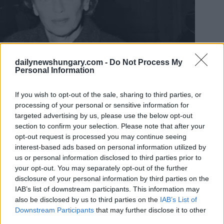
dailynewshungary.com -
Do Not Process My
Ágnes Ullmann. Foto:
Istituto Pasteur
Personal Information
Fuga rocambolesca e scoperte scientifiche
If you wish to opt-out of the sale, sharing to third parties, or
Il suo trasferimento in Francia richiese coraggio e ingegno.
processing of your personal or sensitive information for
targeted advertising by us, please use the below opt-out
Dopo brevi soggiorni di ricerca a Parigi, Ullmann e suo
marito orchestrarono una fuga rischiosa dall’Ungheria nel
section to confirm your selection. Please note that after your
1960, nascondendosi nel vano portaoggetti di una roulotte per
opt-out request is processed you may continue seeing
attraversare il confine. Una volta a Parigi, entrò a far parte del
interest-based ads based on personal information utilized by
prestigioso Istituto Pasteur: proprio l’istituzione che aveva
us or personal information disclosed to third parties prior to
sognato fin da bambina.
your opt-out. You may separately opt-out of the further
disclosure of your personal information by third parties on the
Lì, Ullmann divenne una delle figure di spicco della biologia
IAB’s list of downstream participants. This information may
molecolare.
also be disclosed by us to third parties on the
IAB’s List of
In precedenza, era già stata coautrice di due articoli su
Nature
sull’antibiotico streptomicina. All’Istituto Pasteur, lavorando
Downstream Participants
that may further disclose it to other
prima con il premio Nobel Jacques Monod e poi guidando il
third parties.