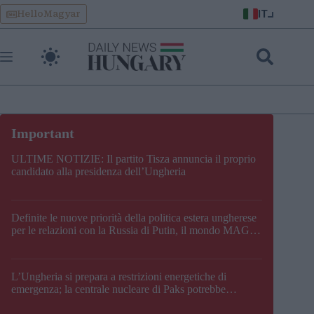
Skip
IT
HelloMagyar
to
content
ULTIME NOTIZIE: Il partito Tisza annuncia il proprio
candidato alla presidenza dell’Ungheria
Definite le nuove priorità della politica estera ungherese
per le relazioni con la Russia di Putin, il mondo MAGA,
l’UE, il V4, la NATO e i Balcani
L’Ungheria si prepara a restrizioni energetiche di
emergenza; la centrale nucleare di Paks potrebbe
chiudere questo fine settimana