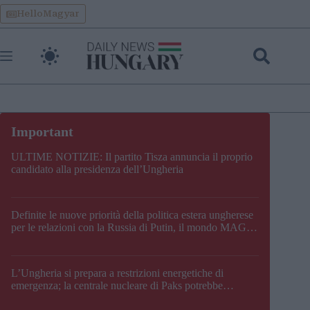
Skip
HelloMagyar
to
content
ULTIME NOTIZIE: Il partito Tisza annuncia il proprio
candidato alla presidenza dell’Ungheria
Definite le nuove priorità della politica estera ungherese
per le relazioni con la Russia di Putin, il mondo MAGA,
l’UE, il V4, la NATO e i Balcani
L’Ungheria si prepara a restrizioni energetiche di
emergenza; la centrale nucleare di Paks potrebbe
chiudere questo fine settimana