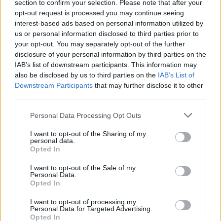
section to confirm your selection. Please note that after your
opt-out request is processed you may continue seeing
interest-based ads based on personal information utilized by
us or personal information disclosed to third parties prior to
your opt-out. You may separately opt-out of the further
disclosure of your personal information by third parties on the
IAB’s list of downstream participants. This information may
also be disclosed by us to third parties on the
IAB’s List of
Downstream Participants
that may further disclose it to other
third parties.
Please note that this website/app uses one or more Google
Personal Data Processing Opt Outs
services and may gather and store information including but
Foto:
depositphotos.com
not limited to your visit or usage behaviour. You may click to
I want to opt-out of the Sharing of my
La questione dell’acconto: più severa nella pratica
personal data.
grant or deny consent to Google and its third-party tags to
Opted In
Secondo la comunicazione del governo, i mutuatari possono
use your data for below specified purposes in below Google
accedere ai prestiti Home Start con un acconto del 10%.
consent section.
I want to opt-out of the Sale of my
Tuttavia, nella pratica, le regole della Banca Nazionale
Personal Data.
Ungherese (MNB) sono più severe. Attualmente,
Opted In
solo i mutuatari di età inferiore ai 41 anni, che
I want to opt-out of processing my
acquistano/costruiscono una casa ad alta efficienza energetica,
Personal Data for Targeted Advertising.
si qualificano per il 10% minimo.
Opted In