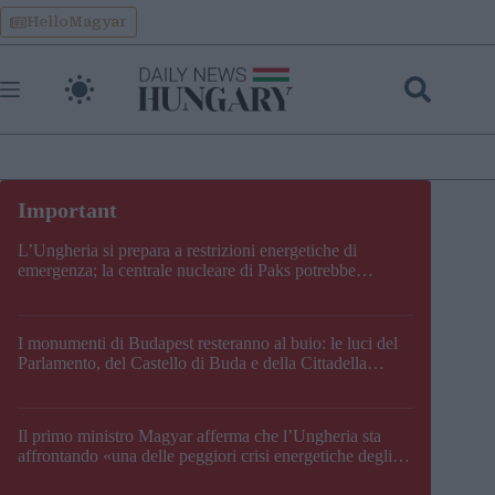
Skip
HelloMagyar
to
content
L’Ungheria si prepara a restrizioni energetiche di
emergenza; la centrale nucleare di Paks potrebbe
chiudere questo fine settimana
I monumenti di Budapest resteranno al buio: le luci del
Parlamento, del Castello di Buda e della Cittadella
verranno spente
Il primo ministro Magyar afferma che l’Ungheria sta
affrontando «una delle peggiori crisi energetiche degli
ultimi decenni» e comunica la nuova data di chiusura di