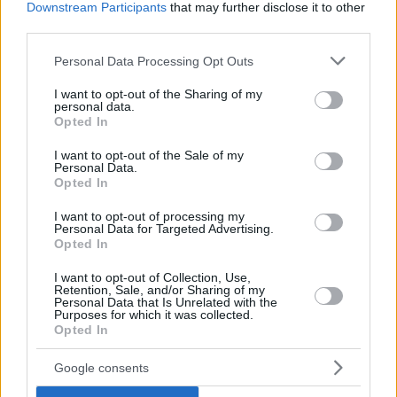
Downstream Participants
that may further disclose it to other
del 42,6 per cento per quanto riguarda il cibo rispetto allo
scorso marzo Nel frattempo, i prezzi dell’energia delle
third parties.
famiglie sono aumentati del 43,1 per cento.
Please note that this website/app uses one or more Google
Personal Data Processing Opt Outs
services and may gather and store information including but
not limited to your visit or usage behaviour. You may click to
I want to opt-out of the Sharing of my
personal data.
grant or deny consent to Google and its third-party tags to
Tags
Opted In
use your data for below specified purposes in below Google
#
crisi economica in ungheria
#
dnh utile
consent section.
#
economia ungherese
#
governo ungherese
#
shopping
I want to opt-out of the Sale of my
Personal Data.
Leave a Reply
Opted In
Your email address will not be published.
Required fields are marked
*
I want to opt-out of processing my
Personal Data for Targeted Advertising.
Name
*
Opted In
I want to opt-out of Collection, Use,
Email
*
Retention, Sale, and/or Sharing of my
Personal Data that Is Unrelated with the
Purposes for which it was collected.
Website
Opted In
Add Comment
*
Google consents