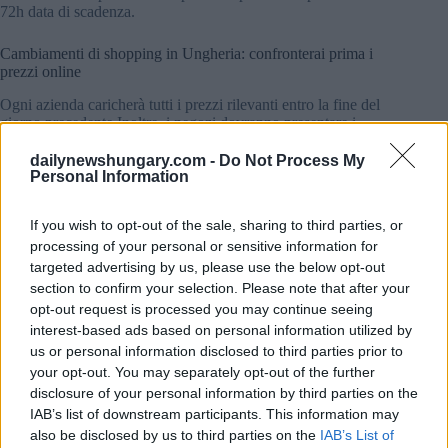
72h data di scadenza.
Cambiamenti di shopping in Ungheria: confronterai prima i
prezzi online
Ogni azienda caricherà tutti i prezzi rilevanti entro la fine del
giorno precedente Inoltre, i negozi dovranno presentare i
prezzi target del prodotto indietro di un anno fino ad agosto
Inoltre, i negozi non soggetti al regime possono aderire
dailynewshungary.com -
Do Not Process My
volontariamente all’iniziativa.
Personal Information
L’Autorità ungherese garante della concorrenza gestirà il
If you wish to opt-out of the sale, sharing to third parties, or
database, ha scritto telex.hu Il governo mira a fornire un
processing of your personal or sensitive information for
database online per ogni cliente, consentendo loro di
targeted advertising by us, please use the below opt-out
confrontare i prezzi in modo trasparente Di conseguenza, il
section to confirm your selection. Please note that after your
gabinetto spera di poter evitare prezzi eccessivi e rivelare
come i rivenditori stanno valutando Inoltre, vorrebbero
opt-out request is processed you may continue seeing
stimolare la concorrenza sul mercato Di conseguenza, i prezzi
interest-based ads based on personal information utilized by
potrebbero iniziare a diminuire in Ungheria.
us or personal information disclosed to third parties prior to
your opt-out. You may separately opt-out of the further
Il governo calcola un’inflazione in rapida diminuzione
disclosure of your personal information by third parties on the
durante l’estate Entro la fine dell’anno, calcolano con un tasso
IAB’s list of downstream participants. This information may
a una sola cifra Telex ha scritto che a marzo, l’inflazione
also be disclosed by us to third parties on the
IAB’s List of
dell’Ungheria ha raggiunto il 25,2 per cento Quel tasso era