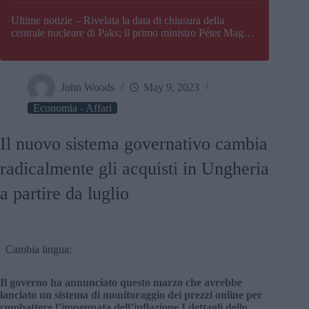
Paks
Ultime notizie – Rivelata la data di chiusura della
centrale nucleare di Paks; il primo ministro Péter Magyar
afferma che l’Ungheria potrebbe trovarsi ad affrontare
una crisi energetica
John Woods
May 9, 2023
Economia - Affari
Il nuovo sistema governativo cambia
radicalmente gli acquisti in Ungheria
a partire da luglio
Cambia lingua:
Il governo ha annunciato questo marzo che avrebbe
lanciato un sistema di monitoraggio dei prezzi online per
combattere l’impennata dell’inflazione I dettagli dello