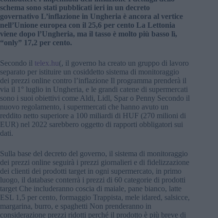
schema sono stati pubblicati ieri in un decreto
governativo L’inflazione in Ungheria è ancora al vertice
nell’Unione europea con il 25,6 per cento La Lettonia
viene dopo l’Ungheria, ma il tasso è molto più basso lì,
“only” 17,2 per cento.
Secondo il
telex.hu
(, il governo ha creato un gruppo di lavoro
separato per istituire un cosiddetto sistema di monitoraggio
dei prezzi online contro l’inflazione Il programma prenderà il
via il 1° luglio in Ungheria, e le grandi catene di supermercati
sono i suoi obiettivi come Aldi, Lidl, Spar o Penny Secondo il
nuovo regolamento, i supermercati che hanno avuto un
reddito netto superiore a 100 miliardi di HUF (270 milioni di
EUR) nel 2022 sarebbero oggetto di rapporti obbligatori sui
dati.
Sulla base del decreto del governo, il sistema di monitoraggio
dei prezzi online seguirà i prezzi giornalieri e di fidelizzazione
dei clienti dei prodotti target in ogni supermercato, in primo
luogo, il database conterrà i prezzi di 60 categorie di prodotti
target Che includeranno coscia di maiale, pane bianco, latte
ESL 1,5 per cento, formaggio Trappista, mele idared, salsicce,
margarina, burro, e spaghetti Non prenderanno in
considerazione prezzi ridotti perché il prodotto è più breve di