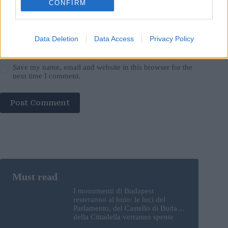
CONFIRM
Data Deletion
Data Access
Privacy Policy
Save my name, email and website in this browser for the
next time I comment.
Post Comment
I monumenti di Budapest
resteranno al buio: le luci del
Parlamento, del Castello di Buda e
della Cittadella verranno spente