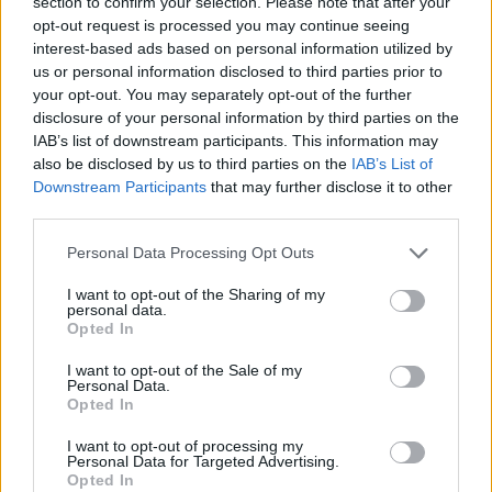
section to confirm your selection. Please note that after your
Tags
opt-out request is processed you may continue seeing
#
anniversario
#
commemorazione
#
oratore
interest-based ads based on personal information utilized by
#
ungheria
us or personal information disclosed to third parties prior to
Leave a Reply
your opt-out. You may separately opt-out of the further
Your email address will not be published.
Required fields are marked
*
disclosure of your personal information by third parties on the
IAB’s list of downstream participants. This information may
also be disclosed by us to third parties on the
IAB’s List of
Name
*
Downstream Participants
that may further disclose it to other
third parties.
Email
*
Please note that this website/app uses one or more Google
Personal Data Processing Opt Outs
Website
services and may gather and store information including but
not limited to your visit or usage behaviour. You may click to
I want to opt-out of the Sharing of my
personal data.
grant or deny consent to Google and its third-party tags to
Add Comment
*
Opted In
use your data for below specified purposes in below Google
consent section.
I want to opt-out of the Sale of my
Personal Data.
Opted In
I want to opt-out of processing my
Personal Data for Targeted Advertising.
Opted In