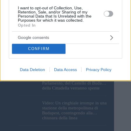
Save my name, email and website in this browser for the
next time I comment.
I want to opt-out of Collection, Use,
Retention, Sale, and/or Sharing of my
Personal Data that Is Unrelated with the
Purposes for which it was collected.
Post Comment
Opted In
Google consents
CONFIRM
Data Deletion
Data Access
Privacy Policy
I monumenti di Budapest
resteranno al buio: le luci del
Parlamento, del Castello di Buda e
della Cittadella verranno spente
Video: Un cinghiale irrompe in una
stazione della metropolitana di
Budapest, costringendo alla
chiusura della linea