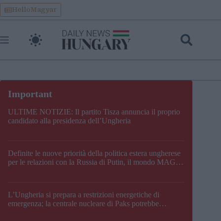
Skip
HelloMagyar
to
content
ULTIME NOTIZIE: Il partito Tisza annuncia il proprio
candidato alla presidenza dell’Ungheria
Definite le nuove priorità della politica estera ungherese
per le relazioni con la Russia di Putin, il mondo MAGA,
l’UE, il V4, la NATO e i Balcani
L’Ungheria si prepara a restrizioni energetiche di
emergenza; la centrale nucleare di Paks potrebbe
chiudere questo fine settimana