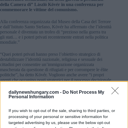
della Camera di” László Kövér in una conferenza per
commemorare le vittime del comunismo.
Alla conferenza organizzata dal Museo della Casa del Terrore
e dall’Istituto Santo Stefano, Kövér ha affermato che l’identità
personale è diventata un trofeo di “prezioso nella guerra tra
gli stati… e i poteri privati recentemente entrati nella politica
mondiale.”
“Quei poteri privati hanno preso l’obiettivo strategico di
destabilizzare l’identità nazionale, religiosa e sessuale dei
cittadini per consentire un’immigrazione organizzata
mascherata da questione di rifugiati e per corrompere le élite
politiche”, ha detto Kövér. Vogliono anche avere “i propri
agenti che occupino posti strategici per il processo decisionale
e mettere le élite e coloro che guidano l’uno contro l’altro, ha
detto”.
dailynewshungary.com -
Do Not Process My
Personal Information
In una situazione del genere, proteggere la sovranità e
l’attività dello Stato ungherese è di primaria importanza, ha
If you wish to opt-out of the sale, sharing to third parties, or
affermato.
processing of your personal or sensitive information for
targeted advertising by us, please use the below opt-out