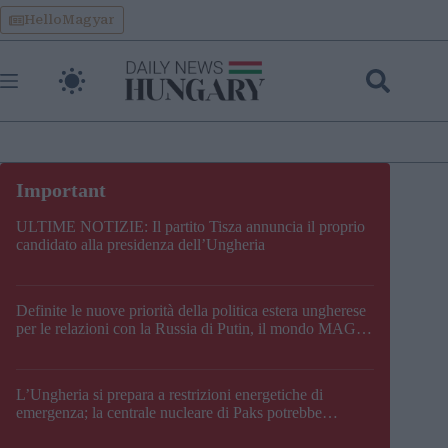
Skip
HelloMagyar
to
content
ULTIME NOTIZIE: Il partito Tisza annuncia il proprio
candidato alla presidenza dell’Ungheria
Definite le nuove priorità della politica estera ungherese
per le relazioni con la Russia di Putin, il mondo MAGA,
l’UE, il V4, la NATO e i Balcani
L’Ungheria si prepara a restrizioni energetiche di
emergenza; la centrale nucleare di Paks potrebbe
chiudere questo fine settimana