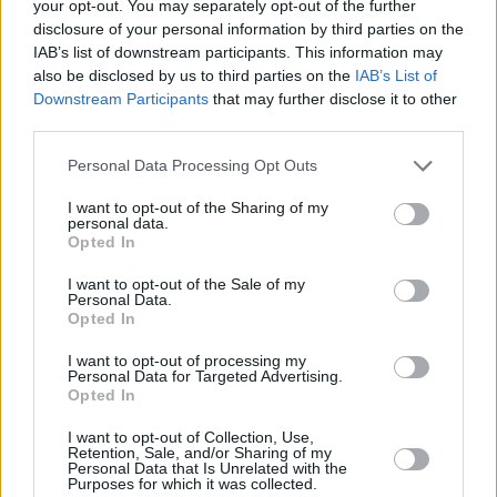
your opt-out. You may separately opt-out of the further
disclosure of your personal information by third parties on the
Email
*
IAB’s list of downstream participants. This information may
also be disclosed by us to third parties on the
IAB’s List of
Website
Downstream Participants
that may further disclose it to other
third parties.
Add Comment
*
Please note that this website/app uses one or more Google
Personal Data Processing Opt Outs
services and may gather and store information including but
not limited to your visit or usage behaviour. You may click to
I want to opt-out of the Sharing of my
personal data.
grant or deny consent to Google and its third-party tags to
Opted In
use your data for below specified purposes in below Google
consent section.
I want to opt-out of the Sale of my
Personal Data.
Opted In
Save my name, email and website in this browser for the
next time I comment.
I want to opt-out of processing my
Personal Data for Targeted Advertising.
Opted In
Post Comment
I want to opt-out of Collection, Use,
Retention, Sale, and/or Sharing of my
Personal Data that Is Unrelated with the
Purposes for which it was collected.