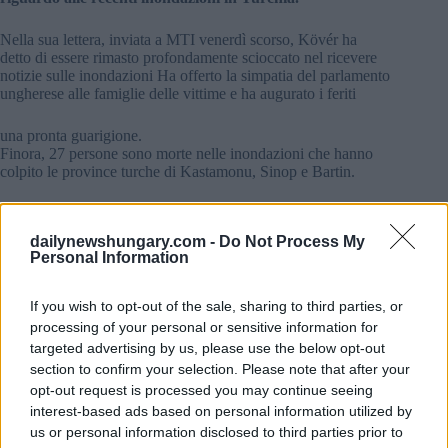
Nella sua lettera, inviata a MTI venerdì scorso, Kövér ha
detto di essere rimasto profondamente scioccato nel ricevere
notizie sulle inondazioni Ha offerto la simpatia del parlamento
ungherese alle famiglie delle vittime e ha augurato i feriti
una pronta guarigione.
Finora, 27 persone sono morte nelle inondazioni che hanno
colpito le province turche di Kastamonu, Sinop e Bartin.
Ungheria per lottare contro le migrazioni con la Turchia
Fonte: MTI
dailynewshungary.com -
Do Not Process My
Personal Information
Tags
If you wish to opt-out of the sale, sharing to third parties, or
#
natura
#
parlamento ungherese
processing of your personal or sensitive information for
#
presidente della Camera
#
turchia
#
ungheria
targeted advertising by us, please use the below opt-out
Leave a Reply
section to confirm your selection. Please note that after your
Your email address will not be published.
Required fields are marked
*
opt-out request is processed you may continue seeing
interest-based ads based on personal information utilized by
us or personal information disclosed to third parties prior to
Name
*