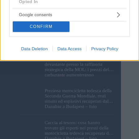
Opted In
Google consents
CONFIRM
I monumenti di Budapest
resteranno al buio: le luci del
Parlamento, del Castello di Buda e
della Cittadella verranno spente
Data Deletion
Data Access
Privacy Policy
Enorme esplosione e incendio
devastante presso la raffineria
strategica della MOL: i prezzi del
carburante aumenteranno
nuovamente?
Preziosa motocicletta tedesca della
Seconda Guerra Mondiale, resti
umani ed esplosivi recuperati dal
Danubio a Budapest – foto
Caccia al tesoro: cosa hanno
trovato gli esperti nei pressi della
motocicletta tedesca recuperata dal
Danubio a Budapest – foto