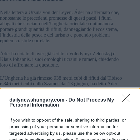
Nella lettera a Ursula von der Leyen, Áder ha affermato che,
nonostante le precedenti promesse di questi paesi, i fiumi
allagati che sfociano nell’Ungheria orientale continuano a
portare grandi quantità di rifiuti, danneggiando l’ecosistema,
l’industria della pesca e del turismo e ponendo problemi
epidemici. sfide correlate.
Áder ha notato di aver già scritto a Volodymyr Zelenskyj e
Klaus Iohannis, i suoi omologhi ucraini e rumeni, chiedendo
loro di affrontare la questione.
L’Ungheria ha già rimosso 938 metri cubi di rifiuti dal Tibisco
e 846 metri cubi dallo Szamos dal 13 giugno, ha detto Áder.
Áder ha anche detto che spera di discutere le politiche
dailynewshungary.com -
Do Not Process My
ambientali sostenibili dell’Unione Europea e la sua politica
Personal Information
del Green Deal con von der Leyen in un incontro bilaterale in
autunno.
If you wish to opt-out of the sale, sharing to third parties, or
processing of your personal or sensitive information for
targeted advertising by us, please use the below opt-out
Tags
section to confirm your selection. Please note that after your