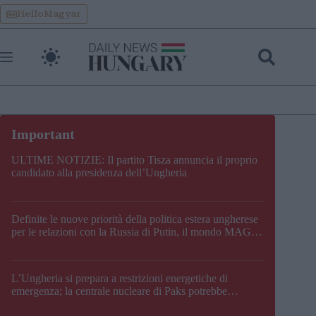
Skip
HelloMagyar
to
content
ULTIME NOTIZIE: Il partito Tisza annuncia il proprio
candidato alla presidenza dell’Ungheria
Definite le nuove priorità della politica estera ungherese
per le relazioni con la Russia di Putin, il mondo MAGA,
l’UE, il V4, la NATO e i Balcani
L’Ungheria si prepara a restrizioni energetiche di
emergenza; la centrale nucleare di Paks potrebbe
chiudere questo fine settimana