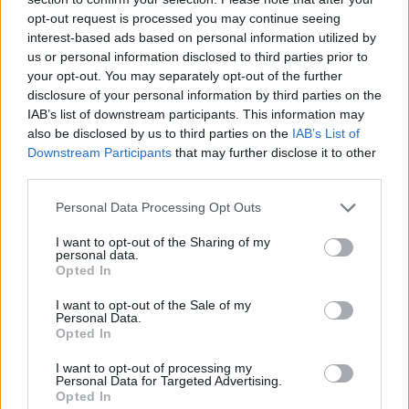
#
ambiente
#
fiume tibisco
#
natura
opt-out request is processed you may continue seeing
interest-based ads based on personal information utilized by
#
presidente dell'ungheria
#
unione europea
us or personal information disclosed to third parties prior to
Leave a Reply
your opt-out. You may separately opt-out of the further
Your email address will not be published.
Required fields are marked
*
disclosure of your personal information by third parties on the
IAB’s list of downstream participants. This information may
Name
*
also be disclosed by us to third parties on the
IAB’s List of
Downstream Participants
that may further disclose it to other
third parties.
Email
*
Please note that this website/app uses one or more Google
Personal Data Processing Opt Outs
Website
services and may gather and store information including but
not limited to your visit or usage behaviour. You may click to
I want to opt-out of the Sharing of my
personal data.
Add Comment
*
grant or deny consent to Google and its third-party tags to
Opted In
use your data for below specified purposes in below Google
consent section.
I want to opt-out of the Sale of my
Personal Data.
Opted In
I want to opt-out of processing my
Personal Data for Targeted Advertising.
Opted In