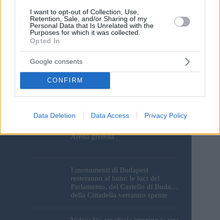
Save my name, email and website in this browser for the
next time I comment.
I want to opt-out of Collection, Use,
Retention, Sale, and/or Sharing of my
Personal Data that Is Unrelated with the
Purposes for which it was collected.
Post Comment
Opted In
Google consents
CONFIRM
Data Deletion
Data Access
Privacy Policy
Il Ferencváros sconfitto di misura
dal Real Madrid in una Groupama
Arena gremita
I monumenti di Budapest
resteranno al buio: le luci del
Parlamento, del Castello di Buda e
della Cittadella verranno spente