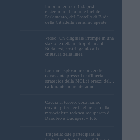
I monumenti di Budapest
resteranno al buio: le luci del
Parlamento, del Castello di Buda e
della Cittadella verranno spente
Video: Un cinghiale irrompe in una
stazione della metropolitana di
Budapest, costringendo alla
chiusura della linea
Enorme esplosione e incendio
devastante presso la raffineria
strategica della MOL: i prezzi del
carburante aumenteranno
nuovamente?
Caccia al tesoro: cosa hanno
trovato gli esperti nei pressi della
motocicletta tedesca recuperata dal
Danubio a Budapest – foto
Tragedia: due partecipanti al
festival perdono la vita all’Ozora