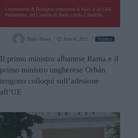
I monumenti di Budapest resteranno al buio: le luci del
Parlamento, del Castello di Buda e della Cittadella
verranno spente
Daily News
June 8, 2021
Politica
Il primo ministro albanese Rama e il
primo ministro ungherese Orbán
tengono colloqui sull’adesione
all’UE