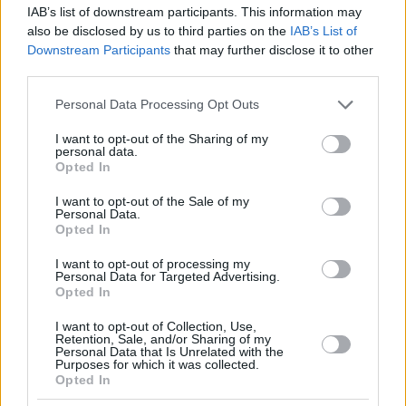
IAB’s list of downstream participants. This information may
Ungheresi e albanesi sono legati da amicizia che risale a molti
anni fa e la cooperazione tra i due paesi deve essere
also be disclosed by us to third parties on the
IAB’s List of
ulteriormente rafforzata, ha aggiunto Ha anche detto che
Downstream Participants
that may further disclose it to other
l’Albania ha intenzione di lavorare insieme all’Ungheria non
third parties.
solo nel rafforzamento dei legami economici ma anche
nell’istruzione e nella cultura.
Please note that this website/app uses one or more Google
Personal Data Processing Opt Outs
services and may gather and store information including but
L’Ungheria manda poliziotti in Serbia, Macedonia del
not limited to your visit or usage behaviour. You may click to
I want to opt-out of the Sharing of my
Nord
personal data.
grant or deny consent to Google and its third-party tags to
Opted In
use your data for below specified purposes in below Google
consent section.
Tags
I want to opt-out of the Sale of my
Personal Data.
#
balcani
#
governo ungherese
#
ungheria
Opted In
#
unione europea
#
viktor orban
Leave a Reply
I want to opt-out of processing my
Personal Data for Targeted Advertising.
Your email address will not be published.
Required fields are marked
*
Opted In
I want to opt-out of Collection, Use,
Name
*
Retention, Sale, and/or Sharing of my
Personal Data that Is Unrelated with the
Purposes for which it was collected.
Email
*
Opted In