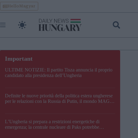
Skip
HelloMagyar
to
content
ULTIME NOTIZIE: Il partito Tisza annuncia il proprio
candidato alla presidenza dell’Ungheria
Definite le nuove priorità della politica estera ungherese
per le relazioni con la Russia di Putin, il mondo MAGA,
l’UE, il V4, la NATO e i Balcani
L’Ungheria si prepara a restrizioni energetiche di
emergenza; la centrale nucleare di Paks potrebbe
chiudere questo fine settimana