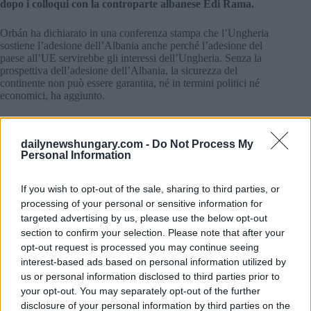
dopo i colloqui con la controparte albanese Edi Rama.
Orbán ha dichiarato in una conferenza stampa che l’Ungheria
sostiene l’adesione dell’Albania anche perché l’adesione del
paese all’UE servirebbe gli interessi dell’Ungheria. Senza la
prospettiva dell’adesione dell’Albania, la sicurezza del
continente non può essere garantita, né in termini politici né
economici, ha aggiunto.
Orbán ha detto che lavora con il suo omologo albanese da
molto tempo, da quando Rami ha vinto tre elezioni
dailynewshungary.com -
Do Not Process My
consecutive, un fatto unico nella politica europea.
Personal Information
I due paesi non hanno differenze significative di opinione in
If you wish to opt-out of the sale, sharing to third parties, or
nessun settore e, cosa più importante, l’Ungheria sostiene
processing of your personal or sensitive information for
l’adesione dell’Albania all’UE, ha aggiunto.
Commentando le relazioni economiche, ha detto che la
targeted advertising by us, please use the below opt-out
presenza della banca al dettaglio ungherese OTP in Albania
section to confirm your selection. Please note that after your
ha rappresentato un fiore all’occhiello nella cooperazione
opt-out request is processed you may continue seeing
L’esperienza dimostra che una volta che un grande investitore
interest-based ads based on personal information utilized by
entra in un paese, gli altri seguiranno, ha aggiunto.
us or personal information disclosed to third parties prior to
your opt-out. You may separately opt-out of the further
Rama ha ringraziato l’Ungheria per il suo sostegno
disclosure of your personal information by third parties on the
all’integrazione europea dell’Albania.