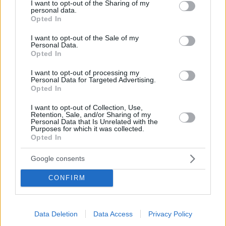
not limited to your visit or usage behaviour. You may click to
I want to opt-out of the Sharing of my
personal data.
Your email address will not be published.
Required fields are marked
*
grant or deny consent to Google and its third-party tags to
Opted In
use your data for below specified purposes in below Google
consent section.
Name
*
I want to opt-out of the Sale of my
Personal Data.
Opted In
Email
*
I want to opt-out of processing my
Personal Data for Targeted Advertising.
Website
Opted In
I want to opt-out of Collection, Use,
Add Comment
*
Retention, Sale, and/or Sharing of my
Personal Data that Is Unrelated with the
Purposes for which it was collected.
Opted In
Google consents
CONFIRM
Save my name, email and website in this browser for the
next time I comment.
Data Deletion
Data Access
Privacy Policy