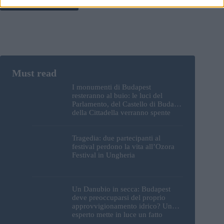
Post Comment
I monumenti di Budapest
resteranno al buio: le luci del
Parlamento, del Castello di Buda e
della Cittadella verranno spente
Tragedia: due partecipanti al
festival perdono la vita all’Ozora
Festival in Ungheria
Un Danubio in secca: Budapest
deve preoccuparsi del proprio
approvvigionamento idrico? Un
esperto mette in luce un fatto
sorprendente