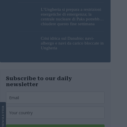
L’Ungheria si prepara a restrizioni
energetiche di emergenza; la
centrale nucleare di Paks potrebbe
chiudere questo fine settimana
Crisi idrica sul Danubio: navi-
albergo e navi da carico bloccate in
Ungheria
Subscribe to our daily
newsletter
LETTER
NEWS