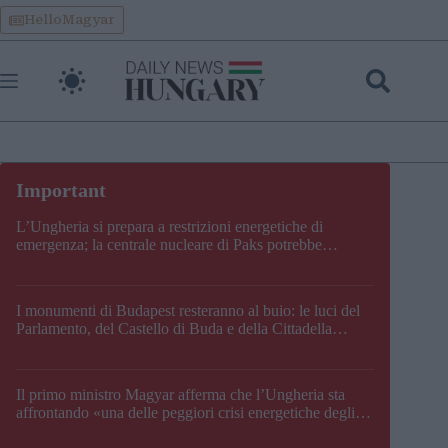
Skip
HelloMagyar
to
content
L’Ungheria si prepara a restrizioni energetiche di
emergenza; la centrale nucleare di Paks potrebbe
chiudere questo fine settimana
I monumenti di Budapest resteranno al buio: le luci del
Parlamento, del Castello di Buda e della Cittadella
verranno spente
Il primo ministro Magyar afferma che l’Ungheria sta
affrontando «una delle peggiori crisi energetiche degli
ultimi decenni» e comunica la nuova data di chiusura di