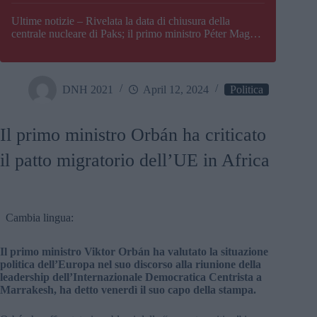
Paks
Ultime notizie – Rivelata la data di chiusura della
centrale nucleare di Paks; il primo ministro Péter Magyar
afferma che l’Ungheria potrebbe trovarsi ad affrontare
una crisi energetica
DNH 2021
April 12, 2024
Politica
Il primo ministro Orbán ha criticato
il patto migratorio dell’UE in Africa
Cambia lingua:
Il primo ministro Viktor Orbán ha valutato la situazione
politica dell’Europa nel suo discorso alla riunione della
leadership dell’Internazionale Democratica Centrista a
Marrakesh, ha detto venerdì il suo capo della stampa.