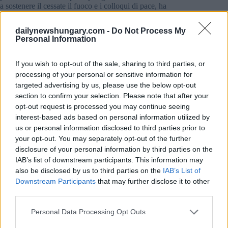
a sostenere il cessate il fuoco e i colloqui di pace, ha
affermato”.
dailynewshungary.com -
Do Not Process My
Ha anche notato cambiamenti nella politica della NATO.
Personal Information
Mentre in passato l’organizzazione non aveva avuto alcun
ruolo nella guerra in Ucraina, la settimana scorsa ha iniziato a
If you wish to opt-out of the sale, sharing to third parties, or
preparare attività di coordinamento nella fornitura di armi e
nel sostegno finanziario, ha detto. “L’Ungheria rimarrà fuori
processing of your personal or sensitive information for
da questo processo di pianificazione, ha aggiunto” Orbán.
targeted advertising by us, please use the below opt-out
section to confirm your selection. Please note that after your
Leggi anche:
opt-out request is processed you may continue seeing
interest-based ads based on personal information utilized by
Euronews comprato da Orbán-close company (società
us or personal information disclosed to third parties prior to
vicina a Orbán) Leggi di più
QUI
your opt-out. You may separately opt-out of the further
È probabile che il più grande avversario di Washington
disclosure of your personal information by third parties on the
visiti Budapest per colloqui con il Primo Ministro
IAB’s list of downstream participants. This information may
Orbán Dettagli
QUESTO
articolo
also be disclosed by us to third parties on the
IAB’s List of
Downstream Participants
that may further disclose it to other
Tags
third parties.
#
africa
#
migrazione
#
quote migranti
#
ungheria
Please note that this website/app uses one or more Google
Personal Data Processing Opt Outs
#
unione europea
#
viktor orban
services and may gather and store information including but
Leave a Reply