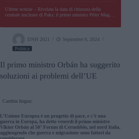
Paks
Ultime notizie – Rivelata la data di chiusura della
centrale nucleare di Paks; il primo ministro Péter Magyar
afferma che l’Ungheria potrebbe trovarsi ad affrontare
una crisi energetica
DNH 2021
September 6, 2024
Politica
Il primo ministro Orbán ha suggerito
soluzioni ai problemi dell’UE
Cambia lingua:
L’Unione Europea è un progetto di pace, e c’è una
guerra in Europa, ha detto venerdì il primo ministro
Viktor Orbán al 50° Forum di Cernobbio, nel nord Italia,
aggiungendo che guerra e migrazione sono fattori da
considerare.