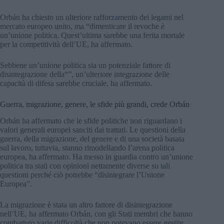
Orbán ha chiesto un ulteriore rafforzamento dei legami nel
mercato europeo unito, ma “dimenticare il revoche è
un’unione politica. Quest’ultima sarebbe una ferita mortale
per la competitività dell’UE, ha affermato.
Sebbene un’unione politica sia un potenziale fattore di
disintegrazione della“”, un’ulteriore integrazione delle
capacità di difesa sarebbe cruciale, ha affermato.
Guerra, migrazione, genere, le sfide più grandi, crede Orbán
Orbán ha affermato che le sfide politiche non riguardano i
valori generali europei sanciti dai trattati. Le questioni della
guerra, della migrazione, del genere e di una società basata
sul lavoro, tuttavia, stanno rimodellando l’arena politica
europea, ha affermato. Ha messo in guardia contro un’unione
politica tra stati con opinioni nettamente diverse su tali
questioni perché ciò potrebbe “disintegrare l’Unione
Europea”.
La migrazione è stata un altro fattore di disintegrazione
nell’UE, ha affermato Orbán, con gli Stati membri che hanno
combattuto varie difficoltà che non potevano essere gestite