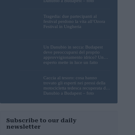
Danubio a Budapest – foto
Tragedia: due partecipanti al
festival perdono la vita all’Ozora
Festival in Ungheria
Un Danubio in secca: Budapest
deve preoccuparsi del proprio
approvvigionamento idrico? Un
esperto mette in luce un fatto
sorprendente
Caccia al tesoro: cosa hanno
trovato gli esperti nei pressi della
motocicletta tedesca recuperata dal
Danubio a Budapest – foto
Subscribe to our daily
newsletter