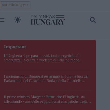
Skip
HelloMagyar
to
content
L’Ungheria si prepara a restrizioni energetiche di
emergenza; la centrale nucleare di Paks potrebbe
chiudere questo fine settimana
I monumenti di Budapest resteranno al buio: le luci del
Parlamento, del Castello di Buda e della Cittadella
verranno spente
Il primo ministro Magyar afferma che l’Ungheria sta
affrontando «una delle peggiori crisi energetiche degli
ultimi decenni» e comunica la nuova data di chiusura di