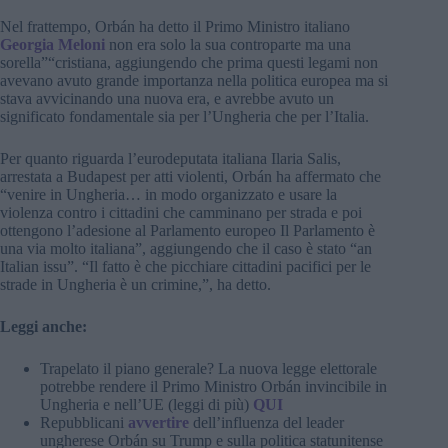
Nel frattempo, Orbán ha detto il Primo Ministro italiano
Georgia Meloni
non era solo la sua controparte ma una
sorella”“cristiana, aggiungendo che prima questi legami non
avevano avuto grande importanza nella politica europea ma si
stava avvicinando una nuova era, e avrebbe avuto un
significato fondamentale sia per l’Ungheria che per l’Italia.
Per quanto riguarda l’eurodeputata italiana Ilaria Salis,
arrestata a Budapest per atti violenti, Orbán ha affermato che
“venire in Ungheria… in modo organizzato e usare la
violenza contro i cittadini che camminano per strada e poi
ottengono l’adesione al Parlamento europeo Il Parlamento è
una via molto italiana”, aggiungendo che il caso è stato “an
Italian issu”. “Il fatto è che picchiare cittadini pacifici per le
strade in Ungheria è un crimine,”, ha detto.
Leggi anche:
Trapelato il piano generale? La nuova legge elettorale
potrebbe rendere il Primo Ministro Orbán invincibile in
Ungheria e nell’UE (leggi di più)
QUI
Repubblicani
avvertire
dell’influenza del leader
ungherese Orbán su Trump e sulla politica statunitense