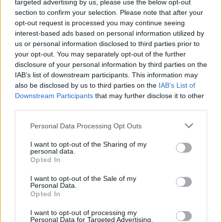
targeted advertising by us, please use the below opt-out
disintegrino nel blocco, ha affermato.
section to confirm your selection. Please note that after your
opt-out request is processed you may continue seeing
La disintegrazione deve essere fermata
interest-based ads based on personal information utilized by
L’Europa si trova ad affrontare tre grandi sfide, ha detto
us or personal information disclosed to third parties prior to
venerdì ai giornalisti il primo ministro Viktor Orban prima del
your opt-out. You may separately opt-out of the further
Forum di Cernobbio.
disclosure of your personal information by third parties on the
IAB’s list of downstream participants. This information may
La pace o la guerra è la prima sfida, mentre la competitività è
also be disclosed by us to third parties on the
IAB’s List of
la seconda, ha detto, aggiungendo che la presidenza
Downstream Participants
that may further disclose it to other
ungherese dell’UE mira a istituire un nuovo patto di
competitività per il blocco Senza un tale documento l’Europa
third parties.
non potrebbe competere con gli Stati Uniti o la Cina, né con
l’Occidente e l’Oriente, ha detto Come terza sfida, ha
Please note that this website/app uses one or more Google
Personal Data Processing Opt Outs
menzionato la migrazione Ha detto che le norme “forzate su
services and may gather and store information including but
di noi” un anno fa “hanno fallito” e ha insistito sul fatto che la
not limited to your visit or usage behaviour. You may click to
I want to opt-out of the Sharing of my
migrazione potrebbe disintegrare l’UE a meno che non venga
personal data.
grant or deny consent to Google and its third-party tags to
creato un nuovo regime Il processo di disintegrazione deve
Opted In
use your data for below specified purposes in below Google
essere fermato, ha detto, aggiungendo, tuttavia, che la pace
consent section.
deve venire prima.
I want to opt-out of the Sale of my
Personal Data.
Opted In
Orbán ha detto che “l’élite” di Bruxelles ha deciso di istituire
“la stessa Commissione [europea]” che non è stata in grado di
I want to opt-out of processing my
fermare la guerra, evitare che la competitività crollasse e la
Personal Data for Targeted Advertising.