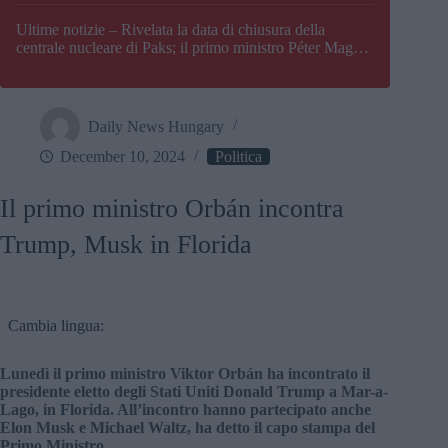
Paks
Ultime notizie – Rivelata la data di chiusura della
centrale nucleare di Paks; il primo ministro Péter Magyar
afferma che l’Ungheria potrebbe trovarsi ad affrontare
una crisi energetica
Daily News Hungary
December 10, 2024
Politica
Il primo ministro Orbán incontra
Trump, Musk in Florida
Cambia lingua:
Lunedì il primo ministro Viktor Orbán ha incontrato il
presidente eletto degli Stati Uniti Donald Trump a Mar-a-
Lago, in Florida. All’incontro hanno partecipato anche
Elon Musk e Michael Waltz, ha detto il capo stampa del
Primo Ministro.