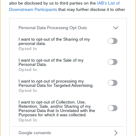
Szijjártó a Washington: la speranza per la pace in
also be disclosed by us to third parties on the
IAB’s List of
Ucraina dipende dalla transizione della leadership
Downstream Participants
that may further disclose it to other
statunitense
third parties.
CNN: La Corte Suprema degli Stati Uniti considera un
percorso legale per i sopravvissuti all’Olocausto per
Please note that this website/app uses one or more Google
reclamare le proprietà rubate in Ungheria
Personal Data Processing Opt Outs
services and may gather and store information including but
not limited to your visit or usage behaviour. You may click to
I want to opt-out of the Sharing of my
personal data.
Tags
grant or deny consent to Google and its third-party tags to
Opted In
use your data for below specified purposes in below Google
#
governo ungherese
consent section.
#
ministero degli affari esteri dell'ungheria
#
stati uniti
I want to opt-out of the Sale of my
Personal Data.
#
ungheria
#
viktor orban
#
visita
Opted In
Leave a Reply
I want to opt-out of processing my
Your email address will not be published.
Required fields are marked
*
Personal Data for Targeted Advertising.
Opted In
Name
*
I want to opt-out of Collection, Use,
Retention, Sale, and/or Sharing of my
Personal Data that Is Unrelated with the
Email
*
Purposes for which it was collected.
Opted In
Website
Google consents