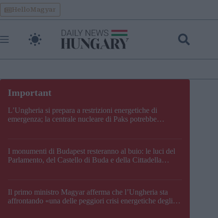
Skip
HelloMagyar
to
content
L’Ungheria si prepara a restrizioni energetiche di
emergenza; la centrale nucleare di Paks potrebbe
chiudere questo fine settimana
I monumenti di Budapest resteranno al buio: le luci del
Parlamento, del Castello di Buda e della Cittadella
verranno spente
Il primo ministro Magyar afferma che l’Ungheria sta
affrontando «una delle peggiori crisi energetiche degli
ultimi decenni» e comunica la nuova data di chiusura di