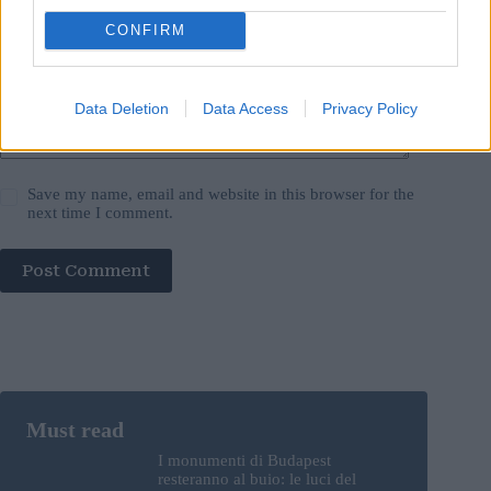
Add Comment
*
CONFIRM
Data Deletion
Data Access
Privacy Policy
Save my name, email and website in this browser for the
next time I comment.
Post Comment
I monumenti di Budapest
resteranno al buio: le luci del