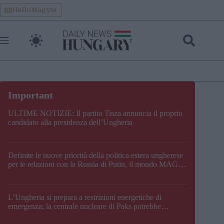
Skip
HelloMagyar
to
content
ULTIME NOTIZIE: Il partito Tisza annuncia il proprio
candidato alla presidenza dell’Ungheria
Definite le nuove priorità della politica estera ungherese
per le relazioni con la Russia di Putin, il mondo MAGA,
l’UE, il V4, la NATO e i Balcani
L’Ungheria si prepara a restrizioni energetiche di
emergenza; la centrale nucleare di Paks potrebbe
chiudere questo fine settimana