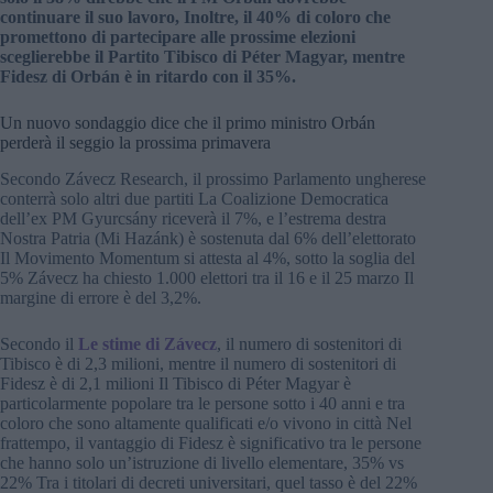
continuare il suo lavoro, Inoltre, il 40% di coloro che
promettono di partecipare alle prossime elezioni
sceglierebbe il Partito Tibisco di Péter Magyar, mentre
Fidesz di Orbán è in ritardo con il 35%.
Un nuovo sondaggio dice che il primo ministro Orbán
perderà il seggio la prossima primavera
Secondo Závecz Research, il prossimo Parlamento ungherese
conterrà solo altri due partiti La Coalizione Democratica
dell’ex PM Gyurcsány riceverà il 7%, e l’estrema destra
Nostra Patria (Mi Hazánk) è sostenuta dal 6% dell’elettorato
Il Movimento Momentum si attesta al 4%, sotto la soglia del
5% Závecz ha chiesto 1.000 elettori tra il 16 e il 25 marzo Il
margine di errore è del 3,2%.
Secondo il
Le stime di Závecz
, il numero di sostenitori di
Tibisco è di 2,3 milioni, mentre il numero di sostenitori di
Fidesz è di 2,1 milioni Il Tibisco di Péter Magyar è
particolarmente popolare tra le persone sotto i 40 anni e tra
coloro che sono altamente qualificati e/o vivono in città Nel
frattempo, il vantaggio di Fidesz è significativo tra le persone
che hanno solo un’istruzione di livello elementare, 35% vs
22% Tra i titolari di decreti universitari, quel tasso è del 22%