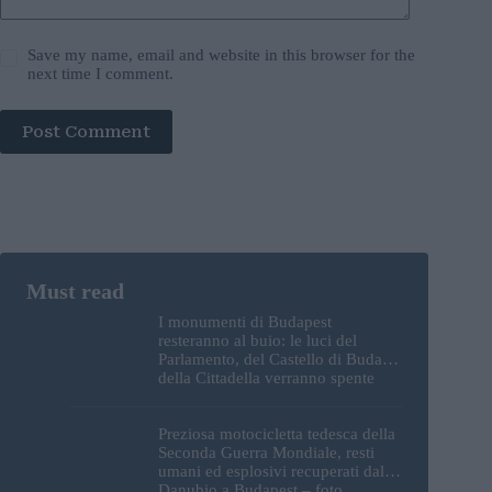
Save my name, email and website in this browser for the
next time I comment.
Post Comment
I monumenti di Budapest
resteranno al buio: le luci del
Parlamento, del Castello di Buda e
della Cittadella verranno spente
Preziosa motocicletta tedesca della
Seconda Guerra Mondiale, resti
umani ed esplosivi recuperati dal
Danubio a Budapest – foto