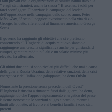
i fatti provati che le organizzazioni di sinistra hanno dato alla
” e agli stati stranieri, anche la stessa “ Bruxelles, i soldi per
farci sconfiggere. Finanziare la campagna del leader
dell’opposizione nella campagna dello scorso anno, Péter
Márki-Zay, “è stato il peggior investimento nella vita di zio
George, ha detto, riferendosi al finanziere americano George
Soros.
Il governo ha raggiunto gli obiettivi che si è prefissato,
consentendo all’Ungheria di acquisire nuovo slancio e
raggiungere una crescita significativa anche per gli standard
europei, garantire redditi più alti e un salario minimo più
elevato, ha affermato.
Gli ultimi due anni si sono rivelati più difficili che mai a causa
della guerra Russia-Ucraina, delle relative sanzioni, della crisi
energetica e dell’inflazione galoppante, ha detto Orbán.
Nonostante la pressione senza precedenti dell’Ovest”,
l’Ungheria è riuscita a rimanere fuori dalla guerra, ha detto,
aggiungendo che l’approvvigionamento energetico del paese
è sicuro nonostante le sanzioni su gas e petrolio, mentre i
limiti alle bollette, al lavoro e ai benefici familiari sono stati
protetti.