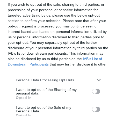
Il modello europeo di Bruxelles è vecchio
If you wish to opt-out of the sale, sharing to third parties, or
processing of your personal or sensitive information for
Ciò che è stata una“” davvero preoccupante, ha detto, è che
targeted advertising by us, please use the below opt-out
tutti si sono adattati a questo e si sono abituati a esso”. Il
section to confirm your selection. Please note that after your
modello europeo di Bruxelles è vecchio, mentre il mondo si è
rinnovato e ha acquisito nuovo slancio, ha detto.
opt-out request is processed you may continue seeing
interest-based ads based on personal information utilized by
Orbán ha affermato che gli ungheresi hanno sviluppato una
us or personal information disclosed to third parties prior to
propria contromodel” europea basata sui principi della
your opt-out. You may separately opt-out of the further
migrazione zero, un’economia basata sul lavoro, la piena
disclosure of your personal information by third parties on the
occupazione, famiglie forti, tasse basse e una transizione
IAB’s list of downstream participants. This information may
verde“sensibile”.
also be disclosed by us to third parties on the
IAB’s List of
Downstream Participants
that may further disclose it to other
Mentre l’autodifesa e l’“essere in opposizione” hanno spesso
third parties.
spinto l’Ungheria a dire “no”, “non vogliamo rimanere
bloccati nel ruolo di un signor No o di un signor Nein” che
Please note that this website/app uses one or more Google
piagnucola costantemente, ha detto.
Personal Data Processing Opt Outs
services and may gather and store information including but
not limited to your visit or usage behaviour. You may click to
I want to opt-out of the Sharing of my
La forza dell’Ungheria è alimentata dal nostro piano, la nostra
personal data.
grant or deny consent to Google and its third-party tags to
contro-model” europea, ha affermato.
Opted In
use your data for below specified purposes in below Google
consent section.
Il modello ungherese è visibile e ben noto a causa dei
I want to opt-out of the Sale of my
frequenti attacchi che gli vengono sferrati, ha detto. “È anche
Personal Data.
Opted In
sempre più invidiato, anche se la comunicazione ufficiale