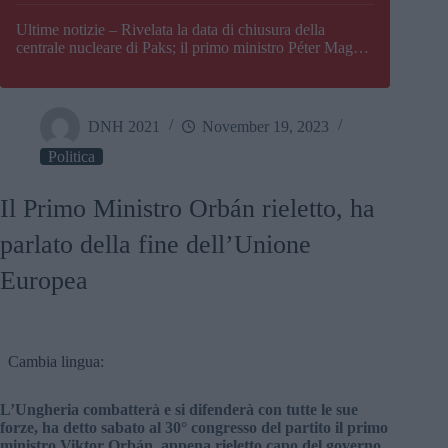
Paks
Ultime notizie – Rivelata la data di chiusura della
centrale nucleare di Paks; il primo ministro Péter Magyar
afferma che l’Ungheria potrebbe trovarsi ad affrontare
una crisi energetica
DNH 2021
November 19, 2023
Politica
Il Primo Ministro Orbán rieletto, ha
parlato della fine dell’Unione
Europea
Cambia lingua:
L’Ungheria combatterà e si difenderà con tutte le sue
forze, ha detto sabato al 30° congresso del partito il primo
ministro Viktor Orbán, appena rieletto capo del governo