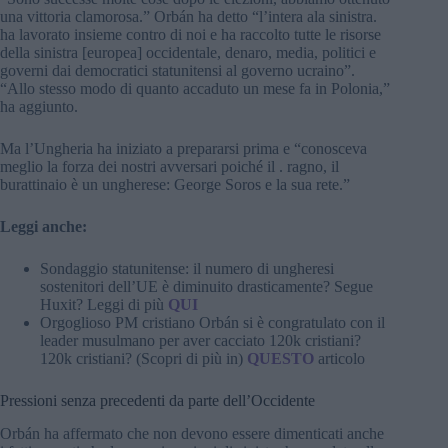
una vittoria clamorosa.” Orbán ha detto “l’intera ala sinistra.
ha lavorato insieme contro di noi e ha raccolto tutte le risorse
della sinistra [europea] occidentale, denaro, media, politici e
governi dai democratici statunitensi al governo ucraino”.
“Allo stesso modo di quanto accaduto un mese fa in Polonia,”
ha aggiunto.
Ma l’Ungheria ha iniziato a prepararsi prima e “conosceva
meglio la forza dei nostri avversari poiché il . ragno, il
burattinaio è un ungherese: George Soros e la sua rete.”
Leggi anche:
Sondaggio statunitense: il numero di ungheresi
sostenitori dell’UE è diminuito drasticamente? Segue
Huxit? Leggi di più
QUI
Orgoglioso PM cristiano Orbán si è congratulato con il
leader musulmano per aver cacciato 120k cristiani?
120k cristiani? (Scopri di più in)
QUESTO
articolo
Pressioni senza precedenti da parte dell’Occidente
Orbán ha affermato che non devono essere dimenticati anche