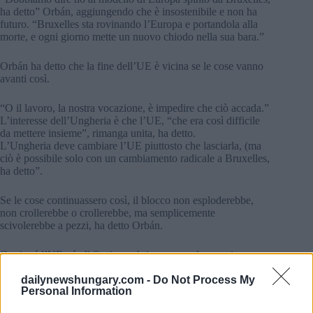
ha detto” Orbán, aggiungendo che è insostenibile e non ha
futuro. “Bruxelles sta rovinando l’Europa e portandola alla
morte, e ogni giorno mette un nuovo chiodo nella sua bara.”
Orbán ha detto che la fine dell’UE è vicina se le cose vanno
avanti così.
“O il lavoro, la nostra vocazione, è impedire che ciò accada.”
L’interesse dell’Ungheria è che l’UE, “che era così difficile
da mettere insieme”, rimanga unita, ha detto.
L’Ungheria deve cambiare l’UE piuttosto che lasciarla, (ma
ciò è possibile solo con un cambiamento radicale a Bruxelles,
ha detto”.
Se le cose continuassero così, il blocco non esploderebbe,
non crollerebbe o crollerebbe, ma semplicemente
scivolerebbe a pezzi, ha detto Orbán.
Oggi, né l’UE né gli Stati membri eseguono le proprie
decisioni, ha detto il primo ministro, sostenendo che la
Commissione europea e il Parlamento europeo stavano
dailynewshungary.com -
Do Not Process My
Personal Information
“eluttabilmente aggirando le proprie regole”.