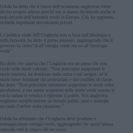
Orbán ha detto che il futuro dell’economia ungherese viene
deciso proprio adesso perché ora si stanno decidendo anche le
sedi dei poli dell’industria verde in Europa. Ciò, ha aggiunto,
richiede importanti investimenti privati.
La politica verde dell’Ungheria non si basa sull’ideologia o
sulla faziosità, ha detto il primo ministro, aggiungendo che il
governo ha detto “sì all’energia verde ma no all’ideologia
verde”.
Ha detto che sapeva che l’Ungheria era un paese che non
crede nelle storie colorate. “Non potevamo sopportare le
storie marroni, né dominate dalla razza e dal sangue, né le
storie rosse dominate dal proletariato e dal conflitto di classe,
ha detto. “Non potevamo nemmeno sopportare le storie color
arcobaleno, e ora siamo sospettosi delle storie verde veleno in
cui la natura si vendica e riprende il potere. Noi ungheresi
vogliamo semplicemente un mondo pulito, sano e naturale
secondo l’ordine della creazione.”
Orbán ha affermato che l’Ungheria deve produrre e
immagazzinare energia verde, aggiungendo che quest’ultima
capacità sarà la chiave del successo.