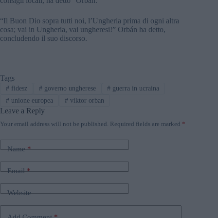
consigli locali, ha detto” Orbán.
“Il Buon Dio sopra tutti noi, l’Ungheria prima di ogni altra
cosa; vai in Ungheria, vai ungheresi!” Orbán ha detto,
concludendo il suo discorso.
Tags
#
fidesz
#
governo ungherese
#
guerra in ucraina
#
unione europea
#
viktor orban
Leave a Reply
Your email address will not be published.
Required fields are marked
*
Name
*
Email
*
Website
Add Comment
*