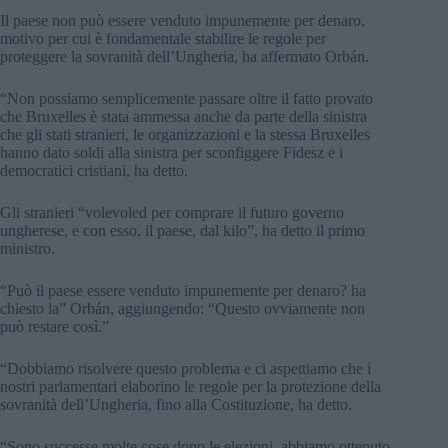
Il paese non può essere venduto impunemente per denaro,
motivo per cui è fondamentale stabilire le regole per
proteggere la sovranità dell’Ungheria, ha affermato Orbán.
“Non possiamo semplicemente passare oltre il fatto provato
che Bruxelles è stata ammessa anche da parte della sinistra
che gli stati stranieri, le organizzazioni e la stessa Bruxelles
hanno dato soldi alla sinistra per sconfiggere Fidesz e i
democratici cristiani, ha detto.
Gli stranieri “volevoled per comprare il futuro governo
ungherese, e con esso, il paese, dal kilo”, ha detto il primo
ministro.
“Può il paese essere venduto impunemente per denaro? ha
chiesto la” Orbán, aggiungendo: “Questo ovviamente non
può restare così.”
“Dobbiamo risolvere questo problema e ci aspettiamo che i
nostri parlamentari elaborino le regole per la protezione della
sovranità dell’Ungheria, fino alla Costituzione, ha detto.
“Sono successe molte cose dopo le elezioni, abbiamo ottenuto