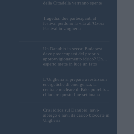
della Cittadella verranno spente
Tragedia: due partecipanti al
festival perdono la vita all’Ozora
Festival in Ungheria
Un Danubio in secca: Budapest
deve preoccuparsi del proprio
approvvigionamento idrico? Un
esperto mette in luce un fatto
sorprendente
L’Ungheria si prepara a restrizioni
energetiche di emergenza; la
centrale nucleare di Paks potrebbe
chiudere questo fine settimana
Crisi idrica sul Danubio: navi-
albergo e navi da carico bloccate in
Ungheria