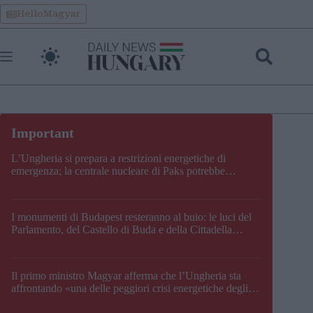
Skip
HelloMagyar
to
content
L’Ungheria si prepara a restrizioni energetiche di
emergenza; la centrale nucleare di Paks potrebbe
chiudere questo fine settimana
I monumenti di Budapest resteranno al buio: le luci del
Parlamento, del Castello di Buda e della Cittadella
verranno spente
Il primo ministro Magyar afferma che l’Ungheria sta
affrontando «una delle peggiori crisi energetiche degli
ultimi decenni» e comunica la nuova data di chiusura di