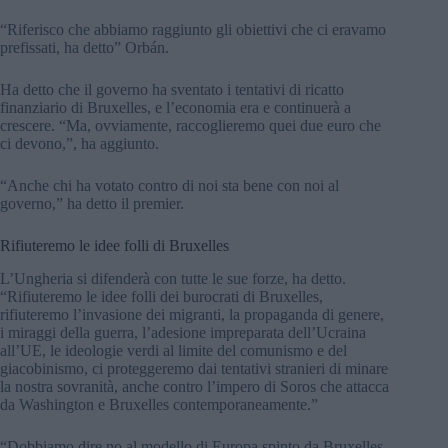
“Riferisco che abbiamo raggiunto gli obiettivi che ci eravamo
prefissati, ha detto” Orbán.
Ha detto che il governo ha sventato i tentativi di ricatto
finanziario di Bruxelles, e l’economia era e continuerà a
crescere. “Ma, ovviamente, raccoglieremo quei due euro che
ci devono,”, ha aggiunto.
“Anche chi ha votato contro di noi sta bene con noi al
governo,” ha detto il premier.
Rifiuteremo le idee folli di Bruxelles
L’Ungheria si difenderà con tutte le sue forze, ha detto.
“Rifiuteremo le idee folli dei burocrati di Bruxelles,
rifiuteremo l’invasione dei migranti, la propaganda di genere,
i miraggi della guerra, l’adesione impreparata dell’Ucraina
all’UE, le ideologie verdi al limite del comunismo e del
giacobinismo, ci proteggeremo dai tentativi stranieri di minare
la nostra sovranità, anche contro l’impero di Soros che attacca
da Washington e Bruxelles contemporaneamente.”
“Dobbiamo dire no al modello di Europa spinto da Bruxelles,