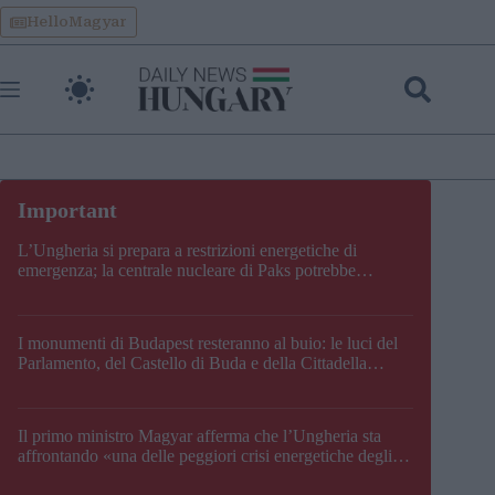
Skip
HelloMagyar
to
content
L’Ungheria si prepara a restrizioni energetiche di
emergenza; la centrale nucleare di Paks potrebbe
chiudere questo fine settimana
I monumenti di Budapest resteranno al buio: le luci del
Parlamento, del Castello di Buda e della Cittadella
verranno spente
Il primo ministro Magyar afferma che l’Ungheria sta
affrontando «una delle peggiori crisi energetiche degli
ultimi decenni» e comunica la nuova data di chiusura di