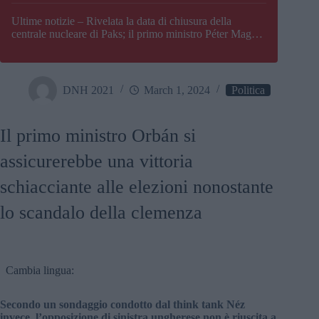
Paks
Ultime notizie – Rivelata la data di chiusura della
centrale nucleare di Paks; il primo ministro Péter Magyar
afferma che l’Ungheria potrebbe trovarsi ad affrontare
una crisi energetica
DNH 2021
March 1, 2024
Politica
Il primo ministro Orbán si
assicurerebbe una vittoria
schiacciante alle elezioni nonostante
lo scandalo della clemenza
Cambia lingua:
Secondo un sondaggio condotto dal think tank Néz
invece, l’opposizione di sinistra ungherese non è riuscita a