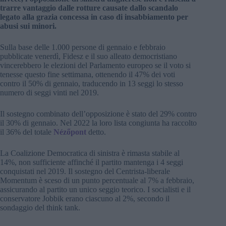
trarre vantaggio dalle rotture causate dallo scandalo
legato alla grazia concessa in caso di insabbiamento per
abusi sui minori.
Sulla base delle 1.000 persone di gennaio e febbraio
pubblicate venerdì, Fidesz e il suo alleato democristiano
vincerebbero le elezioni del Parlamento europeo se il voto si
tenesse questo fine settimana, ottenendo il 47% dei voti
contro il 50% di gennaio, traducendo in 13 seggi lo stesso
numero di seggi vinti nel 2019.
Il sostegno combinato dell’opposizione è stato del 29% contro
il 30% di gennaio. Nel 2022 la loro lista congiunta ha raccolto
il 36% del totale
Nézőpont
detto.
La Coalizione Democratica di sinistra è rimasta stabile al
14%, non sufficiente affinché il partito mantenga i 4 seggi
conquistati nel 2019. Il sostegno del Centrista-liberale
Momentum è sceso di un punto percentuale al 7% a febbraio,
assicurando al partito un unico seggio teorico. I socialisti e il
conservatore Jobbik erano ciascuno al 2%, secondo il
sondaggio del think tank.