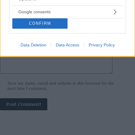
Email
*
Google consents
Website
CONFIRM
Add Comment
*
Data Deletion
Data Access
Privacy Policy
Save my name, email and website in this browser for the
next time I comment.
Post Comment