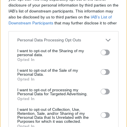
disclosure of your personal information by third parties on the
Tra i partiti relativamente nuovi arrivati, il partito centrista del
IAB’s list of downstream participants. This information may
Partito popolare ungherese di Tutti e il partito della Seconda
also be disclosed by us to third parties on the
IAB’s List of
età della riforma hanno ottenuto ciascuno il 4% di sostegno,
Downstream Participants
that may further disclose it to other
appena al di sotto della soglia per ottenere i mandati del
third parties.
Parlamento europeo.
Please note that this website/app uses one or more Google
Personal Data Processing Opt Outs
Leggi anche:
services and may gather and store information including but
not limited to your visit or usage behaviour. You may click to
I want to opt-out of the Sharing of my
personal data.
grant or deny consent to Google and its third-party tags to
Opted In
use your data for below specified purposes in below Google
consent section.
I want to opt-out of the Sale of my
Tags
Personal Data.
#
coalizione democratica
#
fidesz
Opted In
#
mi hazank nostra patria
#
movimento di slancio
I want to opt-out of processing my
#
sondaggio
Personal Data for Targeted Advertising.
Leave a Reply
Opted In
Your email address will not be published.
Required fields are marked
*
I want to opt-out of Collection, Use,
Retention, Sale, and/or Sharing of my
Personal Data that Is Unrelated with the
Name
*
Purposes for which it was collected.
Opted In