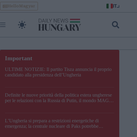
Skip
IT
HelloMagyar
to
content
ULTIME NOTIZIE: Il partito Tisza annuncia il proprio
candidato alla presidenza dell’Ungheria
Definite le nuove priorità della politica estera ungherese
per le relazioni con la Russia di Putin, il mondo MAGA,
l’UE, il V4, la NATO e i Balcani
L’Ungheria si prepara a restrizioni energetiche di
emergenza; la centrale nucleare di Paks potrebbe
chiudere questo fine settimana