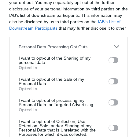
your opt-out. You may separately opt-out of the further
disclosure of your personal information by third parties on the
IAB’s list of downstream participants. This information may
also be disclosed by us to third parties on the
IAB’s List of
Viggo Mortensen. Foto:
depositphotos.com
Downstream Participants
that may further disclose it to other
“
Da quando Christopher Hampton me l’ha inviata, Robert
third parties.
Lantos e io abbiamo aspettato di dare vita alla migliore
sceneggiatura che abbia mai ricevuto”,
ha dichiarato Szabó.
Please note that this website/app uses one or more Google
Personal Data Processing Opt Outs
services and may gather and store information including but
“
Il romanzo di Márai da cui è tratta è una delle opere più
not limited to your visit or usage behaviour. You may click to
I want to opt-out of the Sharing of my
belle della letteratura del XX secolo, e Christopher l’ha
personal data.
grant or deny consent to Google and its third-party tags to
adattata perfettamente per lo schermo”,
ha aggiunto.
Opted In
use your data for below specified purposes in below Google
consent section.
Anche Fiennes è stato citato:
“Da tempo speravo di lavorare
I want to opt-out of the Sale of my
Personal Data.
di nuovo
con István Szabó
…”.
Opted In
I want to opt-out of processing my
Personal Data for Targeted Advertising.
Opted In
I want to opt-out of Collection, Use,
Retention, Sale, and/or Sharing of my
Personal Data that Is Unrelated with the
Purposes for which it was collected.