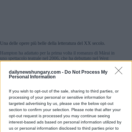
Una delle opere più belle della letteratura del XX secolo.
Hampton ha adattato per la prima volta il romanzo di Márai in
uno spettacolo teatrale nel 2006, che ha debuttato nel West
End di Londra.
dailynewshungary.com -
Do Not Process My
Personal Information
If you wish to opt-out of the sale, sharing to third parties, or
processing of your personal or sensitive information for
targeted advertising by us, please use the below opt-out
section to confirm your selection. Please note that after your
opt-out request is processed you may continue seeing
interest-based ads based on personal information utilized by
us or personal information disclosed to third parties prior to