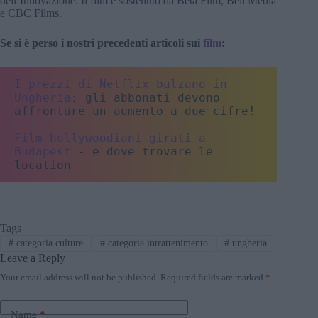
dell’Innovazione. Il film è sostenuto da Beta Film, Bell Media
e CBC Films.
Se si è perso i nostri precedenti articoli sui
film
:
I prezzi di Netflix balzano in 
Ungheria
: gli abbonati devono 
affrontare un aumento a due cifre!
Film hollywoodiani girati a 
Budapest
 - e dove trovare le 
location
Tags
#
categoria culture
#
categoria intrattenimento
#
ungheria
Leave a Reply
Your email address will not be published.
Required fields are marked
*
Name
*