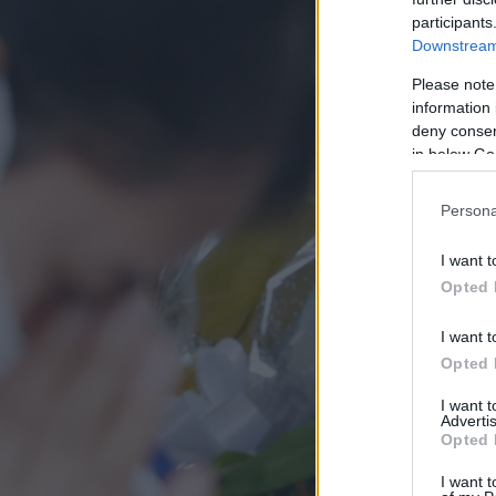
participants
Downstream 
Please note
information 
deny consent
in below Go
Persona
I want t
Opted 
I want t
Opted 
I want 
Advertis
Opted 
I want t