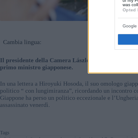
of my P
was col
Opted 
Google 
Cambia lingua:
Il presidente della Camera László Kövér ha espresso
primo ministro giapponese.
In una lettera a Hiroyuki Hosoda, il suo omologo giap
politico “ con lungimiranza”, ricordando un incontro c
Giappone ha perso un politico eccezionale e l’Ungheria
assassinato venerdì.
Tags