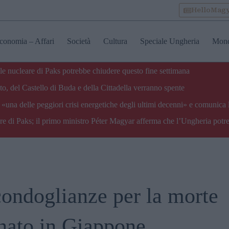
HelloMag
conomia – Affari
Società
Cultura
Speciale Ungheria
Mon
ale nucleare di Paks potrebbe chiudere questo fine settimana
o, del Castello di Buda e della Cittadella verranno spente
«una delle peggiori crisi energetiche degli ultimi decenni» e comunica 
are di Paks; il primo ministro Péter Magyar afferma che l’Ungheria potre
 condoglianze per la morte
inato in Giappone