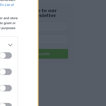
d’Europa
B’s List of
Subscribe to our
daily newsletter
er and store
to grant or
ed purposes
Subscribe