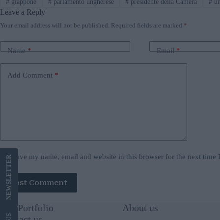
#
giappone
#
parlamento ungherese
#
presidente della Camera
#
un
Leave a Reply
Your email address will not be published.
Required fields are marked
*
Name
*
Email
*
Add Comment
*
Save my name, email and website in this browser for the next time
LETTER
Post Comment
NEWS
Our Portfolio
About us
US
Contact us