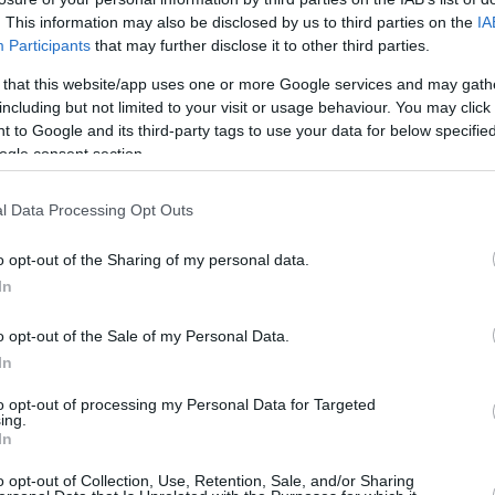
. This information may also be disclosed by us to third parties on the
IA
Participants
that may further disclose it to other third parties.
 that this website/app uses one or more Google services and may gath
including but not limited to your visit or usage behaviour. You may click 
 to Google and its third-party tags to use your data for below specifi
ogle consent section.
l Data Processing Opt Outs
o opt-out of the Sharing of my personal data.
In
o opt-out of the Sale of my Personal Data.
In
to opt-out of processing my Personal Data for Targeted
ing.
In
o opt-out of Collection, Use, Retention, Sale, and/or Sharing