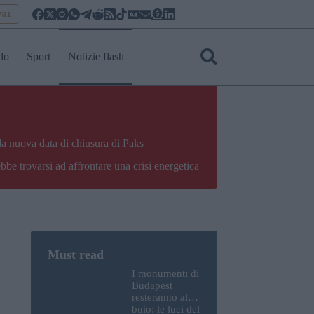
yar
do
Sport
Notizie flash
la nuova data di chiusura di Paks
bbe trovarsi ad affrontare una crisi energetica
I monumenti di
Budapest
resteranno al
buio: le luci del