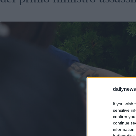
dailynew
If you wish 
sensitive in
confirm you
continue se
information 
further disc