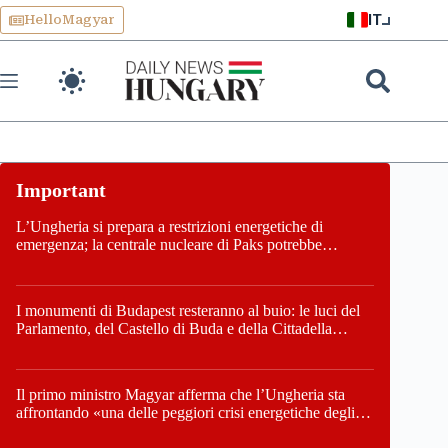
Skip
IT
HelloMagyar
to
content
L’Ungheria si prepara a restrizioni energetiche di
emergenza; la centrale nucleare di Paks potrebbe
chiudere questo fine settimana
I monumenti di Budapest resteranno al buio: le luci del
Parlamento, del Castello di Buda e della Cittadella
verranno spente
Il primo ministro Magyar afferma che l’Ungheria sta
affrontando «una delle peggiori crisi energetiche degli
ultimi decenni» e comunica la nuova data di chiusura di