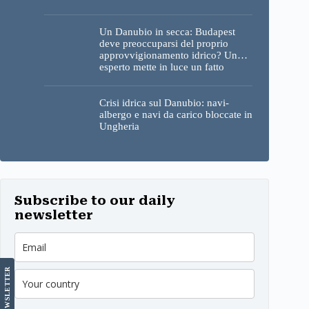
Un Danubio in secca: Budapest
deve preoccuparsi del proprio
approvvigionamento idrico? Un
esperto mette in luce un fatto
sorprendente
Crisi idrica sul Danubio: navi-
albergo e navi da carico bloccate in
Ungheria
Subscribe to our daily
newsletter
LETTER
NEWS