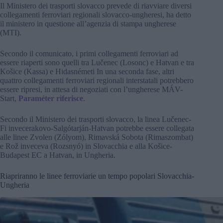
Il Ministero dei trasporti slovacco prevede di riavviare diversi
collegamenti ferroviari regionali slovacco-ungheresi, ha detto
il ministero in questione all’agenzia di stampa ungherese
(MTI).
Secondo il comunicato, i primi collegamenti ferroviari ad
essere riaperti sono quelli tra Lučenec (Losonc) e Hatvan e tra
Košice (Kassa) e Hidasnémeti In una seconda fase, altri
quattro collegamenti ferroviari regionali interstatali potrebbero
essere ripresi, in attesa di negoziati con l’ungherese MÁV-
Start,
Paraméter riferisce
.
Secondo il Ministero dei trasporti slovacco, la linea Lučenec-
Fi invecerakovo-Salgótarján-Hatvan potrebbe essere collegata
alle linee Zvolen (Zólyom), Rimavská Sobota (Rimaszombat)
e Rož inveceva (Rozsnyó) in Slovacchia e alla Košice-
Budapest EC a Hatvan, in Ungheria.
Riapriranno le linee ferroviarie un tempo popolari Slovacchia-
Ungheria