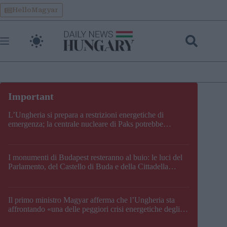
Skip
HelloMagyar
to
content
L’Ungheria si prepara a restrizioni energetiche di
emergenza; la centrale nucleare di Paks potrebbe
chiudere questo fine settimana
I monumenti di Budapest resteranno al buio: le luci del
Parlamento, del Castello di Buda e della Cittadella
verranno spente
Il primo ministro Magyar afferma che l’Ungheria sta
affrontando «una delle peggiori crisi energetiche degli
ultimi decenni» e comunica la nuova data di chiusura di