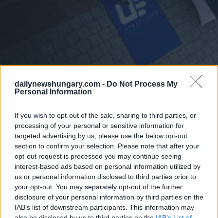
dailynewshungary.com -
Do Not Process My
Personal Information
Si prevede che i treni circoleranno ogni ora nelle ore di punta
e ogni due ore nelle ore non di punta Sulla linea Košice-
If you wish to opt-out of the sale, sharing to third parties, or
Čaaea-Hidasnémeti, i treni dovrebbero circolare anche a
processing of your personal or sensitive information for
intervalli orari durante le ore di punta.
targeted advertising by us, please use the below opt-out
section to confirm your selection. Please note that after your
“Vogliamo migliorare le relazioni transfrontaliere e rafforzare
opt-out request is processed you may continue seeing
così i legami tra le persone che vivono nelle regioni di
confine,”
interest-based ads based on personal information utilized by
Il ministro dei trasporti slovacco Jozef Ráz avrebbe affermato
us or personal information disclosed to third parties prior to
l’MTI.
your opt-out. You may separately opt-out of the further
disclosure of your personal information by third parties on the
Secondo il Ministro, i precedenti collegamenti ferroviari sono
IAB’s list of downstream participants. This information may
stati interrotti nel 2003, ma sono ancora molto necessari
also be disclosed by us to third parties on the
IAB’s List of