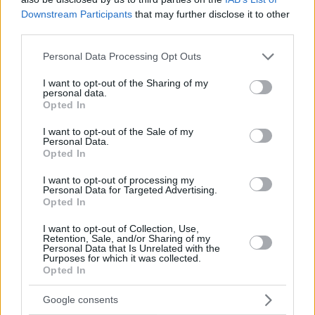
Secondo il ministero, i rappresentanti delle Ferrovie dello
Downstream Participants
that may further disclose it to other
Stato slovacche (ZSR) e MÁV terranno colloqui
third parties.
sull’argomento giovedì.
Please note that this website/app uses one or more Google
Personal Data Processing Opt Outs
Il ministero dei trasporti slovacco ha scritto che esiste anche la
services and may gather and store information including but
possibilità di riaprire ulteriori collegamenti ferroviari sulle
not limited to your visit or usage behaviour. You may click to
I want to opt-out of the Sharing of my
linee che collegano il Komáron ungherese con il Komárno
personal data.
grant or deny consent to Google and its third-party tags to
slovacco, la linea Lučenec-Ipolytarnóc-Szécsény-
Opted In
Balassagyarmat, la linea Slovenské Nové Mesto-
use your data for below specified purposes in below Google
Sátoraljaújhely e la linea Sahy-Drégelypalánk-
consent section.
I want to opt-out of the Sale of my
Balassagyarmat.
Personal Data.
Opted In
I want to opt-out of processing my
Personal Data for Targeted Advertising.
Opted In
I want to opt-out of Collection, Use,
Retention, Sale, and/or Sharing of my
Personal Data that Is Unrelated with the
Purposes for which it was collected.
Opted In
Google consents