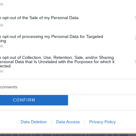
In
o opt-out of the Sale of my Personal Data.
In
to opt-out of processing my Personal Data for Targeted
ing.
In
o opt-out of Collection, Use, Retention, Sale, and/or Sharing
ersonal Data that Is Unrelated with the Purposes for which it
lected.
In
consents
CONFIRM
gton, ha affermato che Kováts de Fabriczy è un
Data Deletion
Data Access
Privacy Policy
diaspora ungherese-americana, e la sua persona è una
rdo al fatto che una caratteristica comune di le due