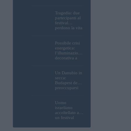
Parlamento, del
Castello di
Buda e della
Tragedia: due
Cittadella
partecipanti al
verranno
festival
spente
perdono la vita
all’Ozora
Festival in
Ungheria
Possibile crisi
energetica:
l’illuminazione
decorativa a
Budapest
potrebbe essere
spenta!
Un Danubio in
secca:
Budapest deve
preoccuparsi
del proprio
approvvigiona
mento idrico?
Uomo
Un esperto
israeliano
mette in luce
accoltellato a
un fatto
un festival
sorprendente
ungherese