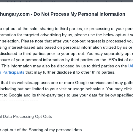
nze Mihaly Varga ha affermato che bisogna ringraziare
nte noto al pubblico americano che una delle
shungary.com -
Do Not Process My Personal Information
a libertà.
to opt-out of the sale, sharing to third parties, or processing of your per
e ungherese combattente per la libertà” rafforzeranno il
formation for targeted advertising by us, please use the below opt-out s
anch’egli nato a Karcag.
r selection. Please note that after your opt-out request is processed y
eing interest-based ads based on personal information utilized by us or
disclosed to third parties prior to your opt-out. You may separately opt-
losure of your personal information by third parties on the IAB’s list of
. This information may also be disclosed by us to third parties on the
IA
Participants
that may further disclose it to other third parties.
 that this website/app uses one or more Google services and may gath
including but not limited to your visit or usage behaviour. You may click 
 to Google and its third-party tags to use your data for below specifi
ogle consent section.
l Data Processing Opt Outs
o opt-out of the Sharing of my personal data.