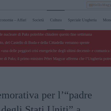
HelloMag
conomia – Affari
Società
Cultura
Speciale Ungheria
Mon
ale nucleare di Paks potrebbe chiudere questo fine settimana
o, del Castello di Buda e della Cittadella verranno spente
«una delle peggiori crisi energetiche degli ultimi decenni» e comunica 
are di Paks; il primo ministro Péter Magyar afferma che l’Ungheria potre
morativa per l’“padre
degli Stati Uniti” a