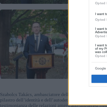
Opted 
I want t
Opted 
I want 
Advertis
Opted 
I want t
of my P
was col
Opted 
Google 
Szabolcs Takács, ambasciatore dell’Ungheria a Washin
pilastro dell’identità e dell’autodeterminazione della 
testimonianza delle relazioni americano-ungheresi rigua