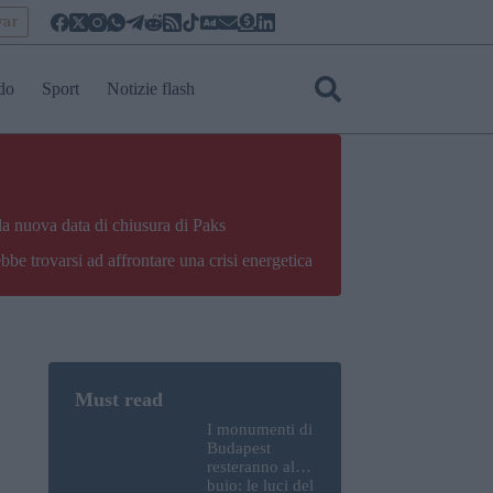
yar
do
Sport
Notizie flash
la nuova data di chiusura di Paks
bbe trovarsi ad affrontare una crisi energetica
I monumenti di
Budapest
resteranno al
buio: le luci del