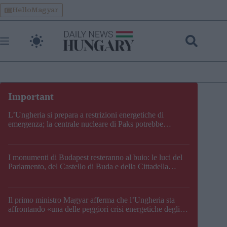
Skip
HelloMagyar
to
content
L’Ungheria si prepara a restrizioni energetiche di
emergenza; la centrale nucleare di Paks potrebbe
chiudere questo fine settimana
I monumenti di Budapest resteranno al buio: le luci del
Parlamento, del Castello di Buda e della Cittadella
verranno spente
Il primo ministro Magyar afferma che l’Ungheria sta
affrontando «una delle peggiori crisi energetiche degli
ultimi decenni» e comunica la nuova data di chiusura di