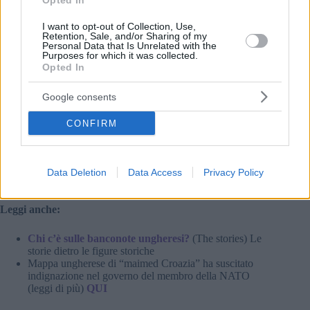
Opted In
I want to opt-out of Collection, Use,
Retention, Sale, and/or Sharing of my
Personal Data that Is Unrelated with the
Purposes for which it was collected.
Opted In
Google consents
CONFIRM
Data Deletion
Data Access
Privacy Policy
Leggi anche:
Chi c’è sulle banconote ungheresi?
(The stories) Le
storie dietro le figure storiche
Mappa ungherese di “maimed Croazia” ha suscitato
indignazione nel governo del membro della NATO
(leggi di più)
QUI