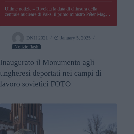
Paks
Ultime notizie – Rivelata la data di chiusura della
centrale nucleare di Paks; il primo ministro Péter Magyar
afferma che l’Ungheria potrebbe trovarsi ad affrontare
una crisi energetica
DNH 2021
January 5, 2025
Notizie flash
Inaugurato il Monumento agli
ungheresi deportati nei campi di
lavoro sovietici FOTO