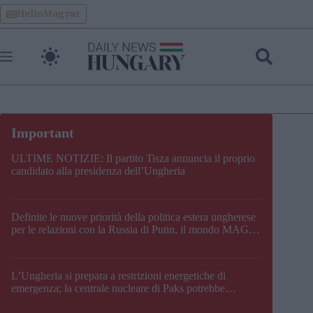
Skip
HelloMagyar
to
content
ULTIME NOTIZIE: Il partito Tisza annuncia il proprio
candidato alla presidenza dell’Ungheria
Definite le nuove priorità della politica estera ungherese
per le relazioni con la Russia di Putin, il mondo MAGA,
l’UE, il V4, la NATO e i Balcani
L’Ungheria si prepara a restrizioni energetiche di
emergenza; la centrale nucleare di Paks potrebbe
chiudere questo fine settimana