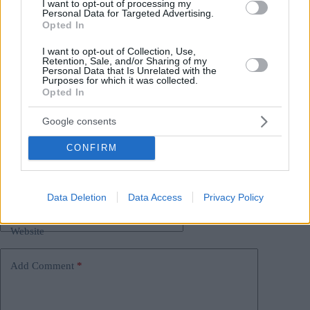
I want to opt-out of processing my
dichiarazione.
Personal Data for Targeted Advertising.
Opted In
I want to opt-out of Collection, Use,
Retention, Sale, and/or Sharing of my
Tags
Personal Data that Is Unrelated with the
Purposes for which it was collected.
#
budapest
#
stati uniti
#
statua
#
turismo
Opted In
#
ungheria
#
viaggi
Leave a Reply
Google consents
Your email address will not be published.
Required fields are marked
*
CONFIRM
Name
*
Data Deletion
Data Access
Privacy Policy
Email
*
Website
Add Comment
*