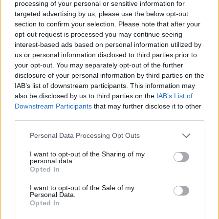
processing of your personal or sensitive information for
aver contribuito a porre fine alla Guerra Fredda e per aver
aiutato le democrazie nell’Europa centrale e orientale, si legge
targeted advertising by us, please use the below opt-out
nella nota.
section to confirm your selection. Please note that after your
opt-out request is processed you may continue seeing
Sapevi che la statua di ussaro più grande del mondo si
interest-based ads based on personal information utilized by
trova in Ungheria?
us or personal information disclosed to third parties prior to
Foto! Guarda le mini statue segrete di Budapest!
your opt-out. You may separately opt-out of the further
disclosure of your personal information by third parties on the
La statua verrà inaugurata 30 anni dopo la caduta della
IAB’s list of downstream participants. This information may
cortina di ferro, la riunificazione della Germania e
also be disclosed by us to third parties on the
IAB’s List of
dell’Europa
Downstream Participants
that may further disclose it to other
third parties.
libertà e democrazia nell’Europa centrale e orientale ha
Please note that this website/app uses one or more Google
Personal Data Processing Opt Outs
trionfato la sua rotta
services and may gather and store information including but
e quando “il popolo ungherese pose fine all’era oscura del
not limited to your visit or usage behaviour. You may click to
I want to opt-out of the Sharing of my
personal data.
comunismo e intraprese la via della libertà”.
grant or deny consent to Google and its third-party tags to
Opted In
use your data for below specified purposes in below Google
La dichiarazione aggiunge che i legami tra gli Stati Uniti e
consent section.
I want to opt-out of the Sale of my
l’Ungheria sono fioriti” da allora, notando la loro alleanza
Personal Data.
all’interno della NATO e come partner commerciali. Il
Opted In
presidente Bush ha contribuito indelebilmente al
rinnovamento delle relazioni tra i due paesi, si legge nella