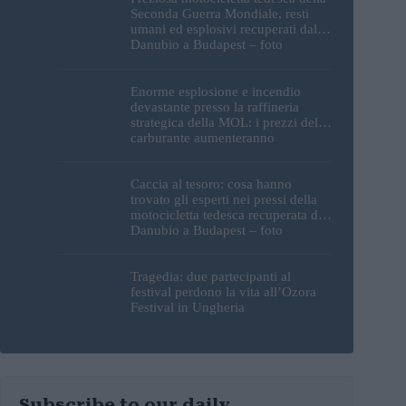
Seconda Guerra Mondiale, resti
umani ed esplosivi recuperati dal
Danubio a Budapest – foto
Enorme esplosione e incendio
devastante presso la raffineria
strategica della MOL: i prezzi del
carburante aumenteranno
nuovamente?
Caccia al tesoro: cosa hanno
trovato gli esperti nei pressi della
motocicletta tedesca recuperata dal
Danubio a Budapest – foto
Tragedia: due partecipanti al
festival perdono la vita all’Ozora
Festival in Ungheria
Subscribe to our daily