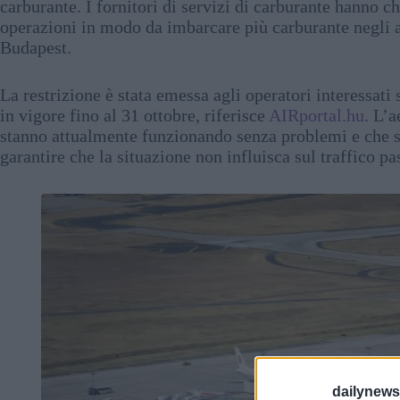
carburante. I fornitori di servizi di carburante hanno c
operazioni in modo da imbarcare più carburante negli ae
Budapest.
La restrizione è stata emessa agli operatori interessa
in vigore fino al 31 ottobre, riferisce
AIRportal.hu
. L’
stanno attualmente funzionando senza problemi e che si
garantire che la situazione non influisca sul traffico pa
dailynew