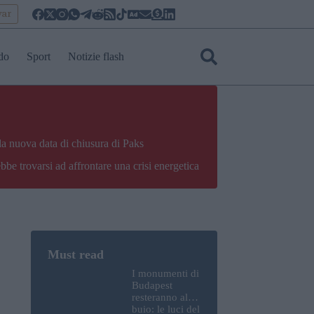
yar
do
Sport
Notizie flash
la nuova data di chiusura di Paks
bbe trovarsi ad affrontare una crisi energetica
I monumenti di
Budapest
resteranno al
buio: le luci del