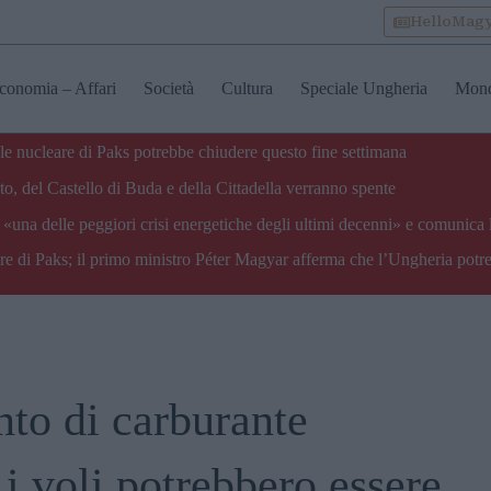
HelloMag
conomia – Affari
Società
Cultura
Speciale Ungheria
Mon
ale nucleare di Paks potrebbe chiudere questo fine settimana
o, del Castello di Buda e della Cittadella verranno spente
«una delle peggiori crisi energetiche degli ultimi decenni» e comunica 
are di Paks; il primo ministro Péter Magyar afferma che l’Ungheria potre
nto di carburante
 i voli potrebbero essere