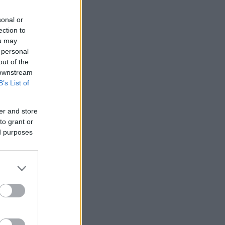
sonal or
ection to
ou may
 personal
out of the
 downstream
B’s List of
er and store
to grant or
ed purposes