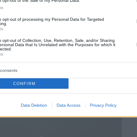
o opt-out of the Sale of my Personal Data.
ura non è causata da una carenza di carburante, ma da
In
di aviazione Gábor G. Varga, fondatore del blog Egek
tivi all’aeroporto di Budapest – tra i più vantaggiosi
to opt-out of processing my Personal Data for Targeted
ing.
In
o opt-out of Collection, Use, Retention, Sale, and/or Sharing
nie aeree a “sovraccaricare” i loro aeromobili a
ersonal Data that Is Unrelated with the Purposes for which it
 carburante del necessario per un volo specifico e
lected.
In
ca, nota nel settore come tankering, è ora
 di carburante sufficiente per tutti i voli.
consents
CONFIRM
Data Deletion
Data Access
Privacy Policy