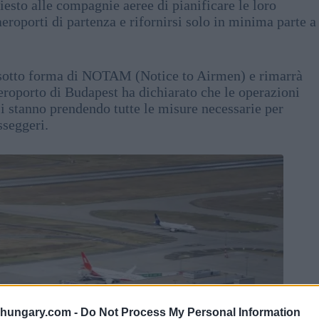
hiesto alle compagnie aeree di pianificare le loro
roporti di partenza e rifornirsi solo in minima parte a
ti sotto forma di NOTAM (Notice to Airmen) e rimarrà
aeroporto di Budapest ha dichiarato che le operazioni
 stanno prendendo tutte le misure necessarie per
sseggeri.
shungary.com -
Do Not Process My Personal Information