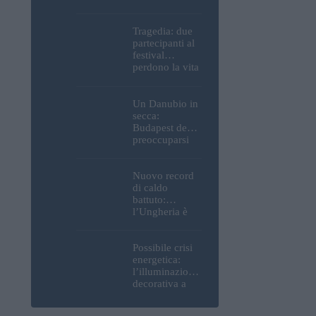
Parlamento, del
Castello di
Buda e della
Tragedia: due
Cittadella
partecipanti al
verranno
festival
spente
perdono la vita
all’Ozora
Festival in
Ungheria
Un Danubio in
secca:
Budapest deve
preoccuparsi
del proprio
approvvigiona
mento idrico?
Nuovo record
Un esperto
di caldo
mette in luce
battuto:
un fatto
l’Ungheria è
sorprendente
uno dei paesi
più caldi
d’Europa
Possibile crisi
energetica:
l’illuminazione
decorativa a
Budapest
potrebbe essere