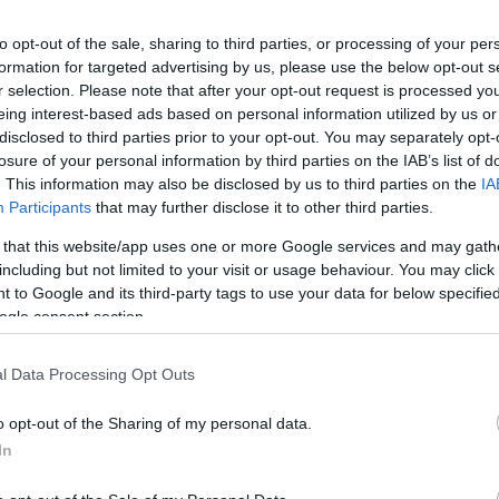
to opt-out of the sale, sharing to third parties, or processing of your per
formation for targeted advertising by us, please use the below opt-out s
r selection. Please note that after your opt-out request is processed y
eing interest-based ads based on personal information utilized by us or
disclosed to third parties prior to your opt-out. You may separately opt-
losure of your personal information by third parties on the IAB’s list of
. This information may also be disclosed by us to third parties on the
IA
Participants
that may further disclose it to other third parties.
 that this website/app uses one or more Google services and may gath
including but not limited to your visit or usage behaviour. You may click 
 to Google and its third-party tags to use your data for below specifi
ogle consent section.
 Budapest / bud.hu
l Data Processing Opt Outs
ell’aeroporto di Budapest!
o opt-out of the Sharing of my personal data.
ore domanda
In