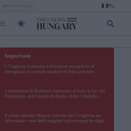
Skip
IT
HelloMagyar
to
content
L’Ungheria si prepara a restrizioni energetiche di
emergenza; la centrale nucleare di Paks potrebbe
chiudere questo fine settimana
I monumenti di Budapest resteranno al buio: le luci del
Parlamento, del Castello di Buda e della Cittadella
verranno spente
Il primo ministro Magyar afferma che l’Ungheria sta
affrontando «una delle peggiori crisi energetiche degli
ultimi decenni» e comunica la nuova data di chiusura di