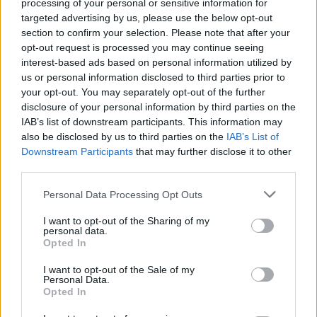
letteralmente al popolo ungherese come votare, altrimenti
processing of your personal or sensitive information for
subiranno ritorsioni”.
targeted advertising by us, please use the below opt-out
section to confirm your selection. Please note that after your
Ha sottolineato che spetta agli ungheresi decidere chi guida il
opt-out request is processed you may continue seeing
Paese, aggiungendo che gli Stati Uniti non hanno applicato
interest-based ads based on personal information utilized by
questo tipo di pressione sull’Ungheria perché rispettano la
us or personal information disclosed to third parties prior to
sovranità ungherese e le decisioni degli elettori.
your opt-out. You may separately opt-out of the further
disclosure of your personal information by third parties on the
Commenti sulla guerra in Ucraina e sul Medio Oriente
IAB’s list of downstream participants. This information may
Per quanto riguarda la guerra in Ucraina, Vance ha detto che
also be disclosed by us to third parties on the
IAB’s List of
le parti hanno già messo nero su bianco ciò che vogliono per
Downstream Participants
that may further disclose it to other
un accordo e che le loro posizioni si stanno “avvicinando”
third parties.
l’una all’altra. Ha aggiunto che “la guerra non è più realmente
comprensibile” e si è chiesto se valga la pena perdere
Please note that this website/app uses one or more Google
Personal Data Processing Opt Outs
“centinaia di migliaia di giovani vite” per “pochi chilometri
services and may gather and store information including but
quadrati”.
not limited to your visit or usage behaviour. You may click to
I want to opt-out of the Sharing of my
personal data.
grant or deny consent to Google and its third-party tags to
Per quanto riguarda il Medio Oriente, ha detto che è stato
Opted In
use your data for below specified purposes in below Google
raggiunto un fragile cessate il fuoco dopo che l’Iran ha
consent section.
accettato alcune condizioni – tra cui l’apertura degli stretti –
I want to opt-out of the Sale of my
mentre gli Stati Uniti e i suoi alleati si sono impegnati a
Personal Data.
fermare gli attacchi. A suo avviso, questo dimostra che c’è
Opted In
spazio per un progresso diplomatico se le parti sono disposte