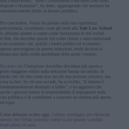
non condividono. “Sono i contribuenti a decidere cosa sono
disposti a finanziare”, ha detto, aggiungendo che nessuno ha
automaticamente diritto al denaro pubblico.
Per concludere, Vance ha parlato della sua esperienza
universitaria, ricordando come gli studi alla
Yale Law School
lo abbiano aiutato a capire come funzionano le reti sociali
d’élite. Ha descritto queste reti come chiuse e auto-rinforzanti
e ha sostenuto che, poiché i leader politici ed economici
spesso provengono da queste istituzioni, molti decisori si
distaccano dalla realtà quotidiana della gente comune.
Ha detto che
l’istruzione dovrebbe diventare più aperta e
porre maggiore enfasi sulla selezione basata sul merito, in
modo che ciò che conta non sia chi una persona conosce, ma
cosa sa fare. Se ciò non accade, ha avvertito, “il sistema è
fondamentalmente destinato a fallire”, e ha aggiunto che
anche i giovani hanno la responsabilità di impegnarsi nella
vita pubblica e di contribuire a costruire un sistema più aperto
ed equo.
Come abbiamo scritto oggi,
l’ultimo sondaggio pre-elettorale
mostra che Orbán potrebbe subire la più grande sconfitta
degli ultimi 16 anni
.