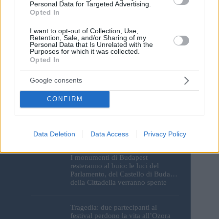
Personal Data for Targeted Advertising.
Opted In
I want to opt-out of Collection, Use,
Retention, Sale, and/or Sharing of my
Save my name, email and website in this browser for the
Personal Data that Is Unrelated with the
next time I comment.
Purposes for which it was collected.
Opted In
Post Comment
Google consents
CONFIRM
Data Deletion
Data Access
Privacy Policy
I monumenti di Budapest
resteranno al buio: le luci del
Parlamento, del Castello di Buda e
della Cittadella verranno spente
Tragedia: due partecipanti al
festival perdono la vita all’Ozora