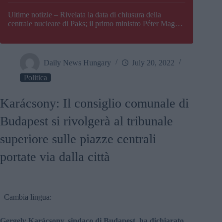
Paks
Ultime notizie – Rivelata la data di chiusura della
centrale nucleare di Paks; il primo ministro Péter Magyar
afferma che l’Ungheria potrebbe trovarsi ad affrontare
una crisi energetica
Daily News Hungary
July 20, 2022
Politica
Karácsony: Il consiglio comunale di
Budapest si rivolgerà al tribunale
superiore sulle piazze centrali
portate via dalla città
Cambia lingua:
Gergely Karácsony, sindaco di Budapest, ha dichiarato