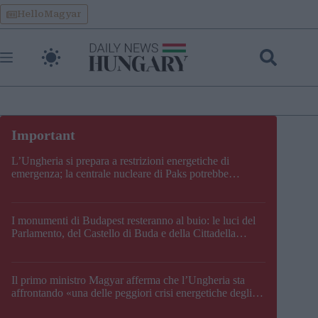
Skip
HelloMagyar
to
content
L’Ungheria si prepara a restrizioni energetiche di
emergenza; la centrale nucleare di Paks potrebbe
chiudere questo fine settimana
I monumenti di Budapest resteranno al buio: le luci del
Parlamento, del Castello di Buda e della Cittadella
verranno spente
Il primo ministro Magyar afferma che l’Ungheria sta
affrontando «una delle peggiori crisi energetiche degli
ultimi decenni» e comunica la nuova data di chiusura di