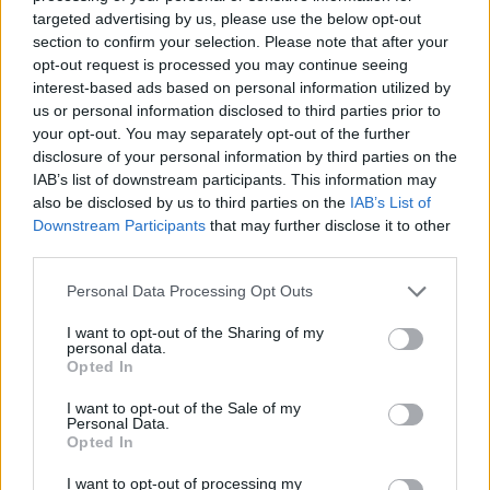
targeted advertising by us, please use the below opt-out
detto.
section to confirm your selection. Please note that after your
opt-out request is processed you may continue seeing
interest-based ads based on personal information utilized by
Tags
us or personal information disclosed to third parties prior to
#
budapest
#
legge
#
ungheria
your opt-out. You may separately opt-out of the further
Leave a Reply
disclosure of your personal information by third parties on the
IAB’s list of downstream participants. This information may
Your email address will not be published.
Required fields are marked
*
also be disclosed by us to third parties on the
IAB’s List of
Downstream Participants
that may further disclose it to other
Name
*
third parties.
Please note that this website/app uses one or more Google
Personal Data Processing Opt Outs
Email
*
services and may gather and store information including but
not limited to your visit or usage behaviour. You may click to
I want to opt-out of the Sharing of my
Website
personal data.
grant or deny consent to Google and its third-party tags to
Opted In
use your data for below specified purposes in below Google
Add Comment
*
consent section.
I want to opt-out of the Sale of my
Personal Data.
Opted In
I want to opt-out of processing my