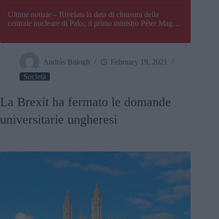
Paks
Ultime notizie – Rivelata la data di chiusura della
centrale nucleare di Paks; il primo ministro Péter Magyar
afferma che l’Ungheria potrebbe trovarsi ad affrontare
una crisi energetica
András Balogh
February 19, 2021
Società
La Brexit ha fermato le domande
universitarie ungheresi