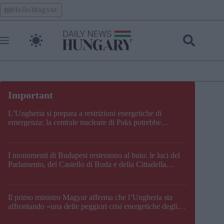
Skip
HelloMagyar
to
content
L’Ungheria si prepara a restrizioni energetiche di
emergenza; la centrale nucleare di Paks potrebbe
chiudere questo fine settimana
I monumenti di Budapest resteranno al buio: le luci del
Parlamento, del Castello di Buda e della Cittadella
verranno spente
Il primo ministro Magyar afferma che l’Ungheria sta
affrontando «una delle peggiori crisi energetiche degli
ultimi decenni» e comunica la nuova data di chiusura di