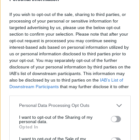
fanno domanda dall’UE è motivo di preoccupazione Rimane
un compito importante per il governo britannico e le
università lavorare insieme per dimostrare loro il valore degli
If you wish to opt-out of the sale, sharing to third parties, or
studenti europei Ciò richiede, da un lato, il mantenimento
processing of your personal or sensitive information for
dell’immagine del Regno Unito come destinazione di alta
targeted advertising by us, please use the below opt-out
qualità per l’istruzione superiore e, dall’altro, l’introduzione di
section to confirm your selection. Please note that after your
nuovi tipi di soluzioni di sostegno finanziario, ha affermato”
Alistair Jarvis, Managing Director of Universities UK
opt-out request is processed you may continue seeing
Diverse università britanniche hanno sviluppato borse di
interest-based ads based on personal information utilized by
studio dell’UE Alcune istituzioni hanno deciso di congelare le
us or personal information disclosed to third parties prior to
tasse universitarie.
your opt-out. You may separately opt-out of the further
disclosure of your personal information by third parties on the
Uno dei grandi vincitori della Brexit potrebbero essere i Paesi
IAB’s list of downstream participants. This information may
Bassi.
also be disclosed by us to third parties on the
IAB’s List of
Nei Paesi Bassi, ci sono corsi di lingua inglese di alta qualità
Downstream Participants
that may further disclose it to other
con tasse universitarie favorevoli. “Sfortunatamente, lo
scenario previsto è stato confermato Sebbene la loro qualità
third parties.
non sia cambiata, l’interesse degli studenti ungheresi per le
università britanniche è diminuito in modo significativo,
Please note that this website/app uses one or more Google
Personal Data Processing Opt Outs
principalmente a causa di considerazioni finanziarie Un’altra
services and may gather and store information including but
grande domanda è quanti dei 430 studenti ungheresi che
not limited to your visit or usage behaviour. You may click to
I want to opt-out of the Sharing of my
hanno fatto domanda potranno alla fine iniziare effettivamente
personal data.
grant or deny consent to Google and its third-party tags to
i loro studi da settembre 2021, e quanti sceglieranno di
Opted In
use your data for below specified purposes in below Google
posticipare o meglio scegliere i Paesi Bassi e altri paesi
consent section.
europei Speriamo che la flessione sia solo temporanea, e nel
I want to opt-out of the Sale of my