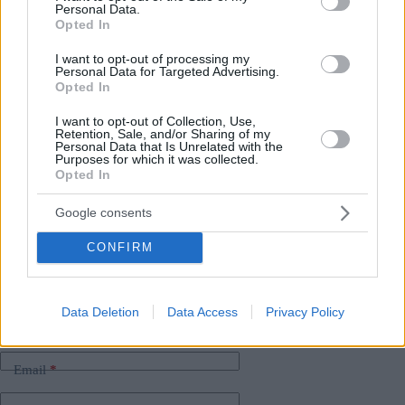
giro di pochi anni, emergeranno nuove soluzioni che
Personal Data.
Opted In
renderanno il Regno Unito più accessibile agli studenti
ungheresi di nuovo, ha detto” Balázs Lévai, il capo
dell’Accademia Engame.
I want to opt-out of processing my
Personal Data for Targeted Advertising.
Opted In
Gli studenti ungheresi sono alla ricerca di nuove
destinazioni dopo la Brexit
I want to opt-out of Collection, Use,
Brexit per influenzare l’istruzione superiore in
Retention, Sale, and/or Sharing of my
Ungheria
Personal Data that Is Unrelated with the
Purposes for which it was collected.
Opted In
Tags
Google consents
#
brexit
#
istruzione
#
istruzione superiore
#
uk
#
ungheresi all'estero
#
ungheria
CONFIRM
Leave a Reply
Your email address will not be published.
Required fields are marked
*
Data Deletion
Data Access
Privacy Policy
Name
*
Email
*